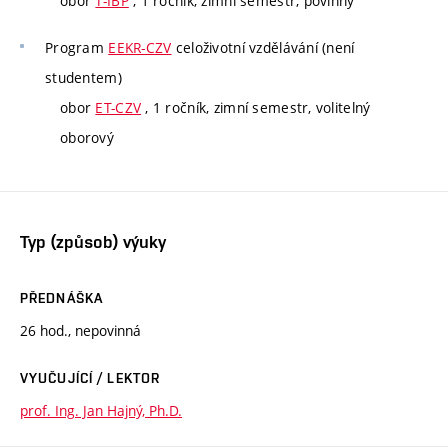
obor
T-IBP
, 1 ročník, zimní semestr, povinný
Program
EEKR-CZV
celoživotní vzdělávání (není
studentem)
obor
ET-CZV
, 1 ročník, zimní semestr, volitelný
oborový
Typ (způsob) výuky
PŘEDNÁŠKA
26 hod., nepovinná
VYUČUJÍCÍ / LEKTOR
prof. Ing. Jan Hajný, Ph.D.