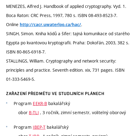
MENEZES, Alfred J. Handbook of applied cryptography. Vyd. 1.
Boca Raton: CRC Press, 1997, 780 s. ISBN 08-493-8523-7.
Online
.
http://cacr.uwaterloo.ca/hac/
SINGH, Simon. Kniha kódů a šifer: tajná komunikace od starého
Egypta po kvantovou kryptografii. Praha: Dokořán, 2003, 382 s.
ISBN 80-865-6918-7.
STALLINGS, William. Cryptography and network security:
principles and practice. Seventh edition. xix, 731 pages. ISBN
01-333-5469-5.
ZAŘAZENÍ PŘEDMĚTU VE STUDIJNÍCH PLÁNECH
Program
EEKR-B
bakalářský
obor
B-TLI
, 3 ročník, zimní semestr, volitelný oborový
Program
IBEP-T
bakalářský