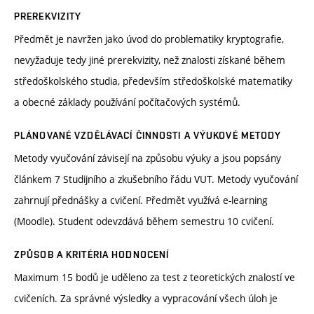
PREREKVIZITY
Předmět je navržen jako úvod do problematiky kryptografie,
nevyžaduje tedy jiné prerekvizity, než znalosti získané během
středoškolského studia, především středoškolské matematiky
a obecné základy používání počítačových systémů.
PLÁNOVANÉ VZDĚLÁVACÍ ČINNOSTI A VÝUKOVÉ METODY
Metody vyučování závisejí na způsobu výuky a jsou popsány
článkem 7 Studijního a zkušebního řádu VUT. Metody vyučování
zahrnují přednášky a cvičení. Předmět využívá e-learning
(Moodle). Student odevzdává během semestru 10 cvičení.
ZPŮSOB A KRITÉRIA HODNOCENÍ
Maximum 15 bodů je uděleno za test z teoretických znalostí ve
cvičeních. Za správné výsledky a vypracování všech úloh je