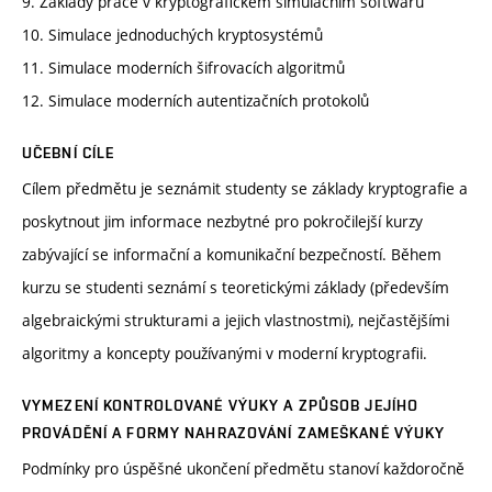
9. Základy práce v kryptografickém simulačním softwaru
10. Simulace jednoduchých kryptosystémů
11. Simulace moderních šifrovacích algoritmů
12. Simulace moderních autentizačních protokolů
UČEBNÍ CÍLE
Cílem předmětu je seznámit studenty se základy kryptografie a
poskytnout jim informace nezbytné pro pokročilejší kurzy
zabývající se informační a komunikační bezpečností. Během
kurzu se studenti seznámí s teoretickými základy (především
algebraickými strukturami a jejich vlastnostmi), nejčastějšími
algoritmy a koncepty používanými v moderní kryptografii.
VYMEZENÍ KONTROLOVANÉ VÝUKY A ZPŮSOB JEJÍHO
PROVÁDĚNÍ A FORMY NAHRAZOVÁNÍ ZAMEŠKANÉ VÝUKY
Podmínky pro úspěšné ukončení předmětu stanoví každoročně