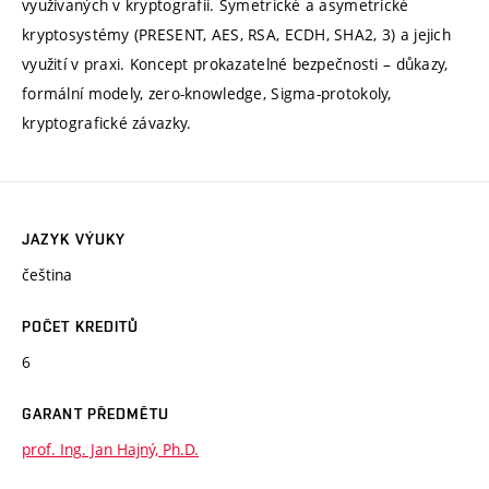
využívaných v kryptografii. Symetrické a asymetrické
kryptosystémy (PRESENT, AES, RSA, ECDH, SHA2, 3) a jejich
využití v praxi. Koncept prokazatelné bezpečnosti – důkazy,
formální modely, zero-knowledge, Sigma-protokoly,
kryptografické závazky.
JAZYK VÝUKY
čeština
POČET KREDITŮ
6
GARANT PŘEDMĚTU
prof. Ing. Jan Hajný, Ph.D.