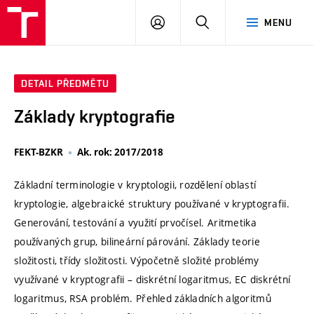
VUT
PŘIHLÁSIT
HLEDAT
MENU
SE
DETAIL PŘEDMĚTU
Základy kryptografie
FEKT-BZKR
Ak. rok: 2017/2018
Základní terminologie v kryptologii, rozdělení oblastí
kryptologie, algebraické struktury používané v kryptografii.
Generování, testování a využití prvočísel. Aritmetika
používaných grup, bilineární párování. Základy teorie
složitosti, třídy složitosti. Výpočetně složité problémy
využívané v kryptografii – diskrétní logaritmus, EC diskrétní
logaritmus, RSA problém. Přehled základních algoritmů