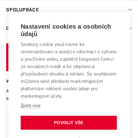
Studentský život
odkaz)
Věda a výzkum na VUT
Harmonogram akademického roku
Zpracování osobních údajů studentů
Sociální bezpečí
SPOLUPRÁCE
Celoživotní vzdělávání
Brno
Podpora excelence
Závěrečné práce
Studium bez bariér
Zpracování osobních údajů uchazečů o studium
Firemní spolupráce
Mezinárodní vědecká rada
Nastavení cookies a osobních
O UNIVERZITĚ
Doktorské studium
Podpora podnikání
E-přihláška
údajů
Zahraniční spolupráce
Systém zajišťování kvality výzkumu
Profil univerzity
Spolupráce se školami
Soubory cookie používáme ke
Vysoké
Výzkumné infrastruktury
shromažďování a analýze informací o výkonu
Udržitelná univerzita
učení
Služby univerzity
Transfer znalostí
a používání webu, zajištění fungování funkcí
technické
Podnikavá univerzita / ContriBUTe
Mezinárodní dohody
ze sociálních médií a ke zlepšení a
Open Science
v
Bezpečná univerzita
přizpůsobení obsahu a reklam. Se souhlasem
Univerzitní sítě
Brně
Projekty
můžeme také předávat marketingovým
VYSOKÉ UČENÍ TECHNICKÉ V BRNĚ
Vyznamenání
platformám některé osobní údaje pro
Projekty ze strukturálních fondů
Antonínská 548/1
www.vut.cz
marketingové účely.
Organizační struktura
602 00 Brno
vut@vutbr.cz
Specifický výzkum
Zjistit více
Úřední deska
Ochrana osobních údajů
POVOLIT VŠE
(externí
Pracovní příležitosti