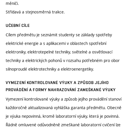
měniči.
Střídavá a stejnosměrná trakce.
UČEBNÍ CÍLE
Cílem předmětu je seznámit studenty se základy spotřeby
elektrické energie a s aplikacemi v oblastech spotřební
elektroniky, elektrotepelné techniky, světelné a osvětlovací
techniky a elektrických pohonů v rozsahu potřebném pro obor
silnoproudé elektrotechniky a elektroenergetiky.
VYMEZENÍ KONTROLOVANÉ VÝUKY A ZPŮSOB JEJÍHO
PROVÁDĚNÍ A FORMY NAHRAZOVÁNÍ ZAMEŠKANÉ VÝUKY
Vymezení kontrolované výuky a způsob jejího provádění stanoví
každoročně aktualizovaná vyhláška garanta předmětu. Obecně
je výuka nepovinná, kromě laboratorní výuky, která je povinná.
Řádně omluvené odůvodněně zmeškané laboratorní cvičení lze