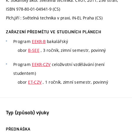
K. Sokanský akol. Světelná technika. ČVUT, 2011, 256 stran,
ISBN 978-80-01-04941-9 (CS)
Plch,Jiří : Světelná technika v praxi, IN-EL Praha (CS)
ZAŘAZENÍ PŘEDMĚTU VE STUDIJNÍCH PLÁNECH
Program
EEKR-B
bakalářský
obor
B-SEE
, 3 ročník, zimní semestr, povinný
Program
EEKR-CZV
celoživotní vzdělávání (není
studentem)
obor
ET-CZV
, 1 ročník, zimní semestr, povinný
Typ (způsob) výuky
PŘEDNÁŠKA