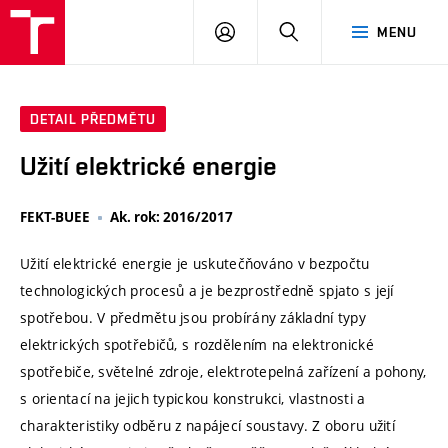
VUT
PŘIHLÁSIT
HLEDAT
MENU
SE
DETAIL PŘEDMĚTU
Užití elektrické energie
FEKT-BUEE
Ak. rok: 2016/2017
Užití elektrické energie je uskutečňováno v bezpočtu
technologických procesů a je bezprostředně spjato s její
spotřebou. V předmětu jsou probírány základní typy
elektrických spotřebičů, s rozdělením na elektronické
spotřebiče, světelné zdroje, elektrotepelná zařízení a pohony,
s orientací na jejich typickou konstrukci, vlastnosti a
charakteristiky odběru z napájecí soustavy. Z oboru užití