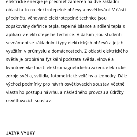
elektrické energie je předmět zaměřen na dvě základní
oblasti a to na elektrotepelné ohřevy a osvětlování. V části
předmětu věnované elektrotepelné technice jsou
zopakovány definice tepla, tepelné bilance a sdílení tepla s
aplikací v elektrotepelné technice. V dalším jsou studenti
seznámeni se základními typy elektrických ohřevů a jejich
využitím v průmyslu a domácnostech. Z oblasti elektrického
světla je probírána fyzikální podstata světla, vlnové a
kvantové vlastnosti elektromagnetického záření, elektrické
zdroje světla, svítidla, fotometrické veličiny a jednotky. Dále
výchozí podmínky pro návrh osvětlovacích soustav, včetně
vlastního postupu návrhu, a následného provozu a údržby
osvětlovacích soustav.
JAZYK VÝUKY