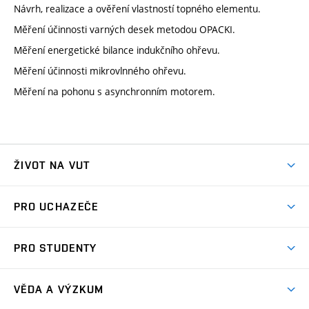
Návrh, realizace a ověření vlastností topného elementu.
Měření účinnosti varných desek metodou OPACKI.
Měření energetické bilance indukčního ohřevu.
Měření účinnosti mikrovlnného ohřevu.
Měření na pohonu s asynchronním motorem.
ŽIVOT NA VUT
Atmosféra VUT
PRO UCHAZEČE
Prostory školy
Proč na VUT
Koleje
PRO STUDENTY
Studijní programy
Stravování
Předměty
Studijní předpisy
Studium a stáže v zahraničí
Stipendia
Dny otevřených dveří
VĚDA A VÝZKUM
Sport na VUT
(externí
Studijní programy
Poplatky za studium
Uznání zahraničního vzdělání
Knihovny
Aktivity pro juniory