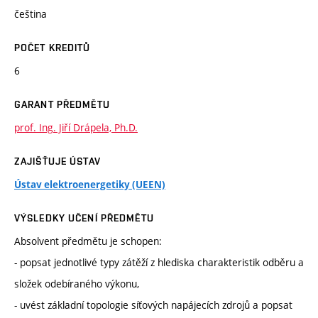
čeština
POČET KREDITŮ
6
GARANT PŘEDMĚTU
prof. Ing. Jiří Drápela, Ph.D.
ZAJIŠŤUJE ÚSTAV
Ústav elektroenergetiky (UEEN)
VÝSLEDKY UČENÍ PŘEDMĚTU
Absolvent předmětu je schopen:
- popsat jednotlivé typy zátěží z hlediska charakteristik odběru a
složek odebíraného výkonu,
- uvést základní topologie síťových napájecích zdrojů a popsat