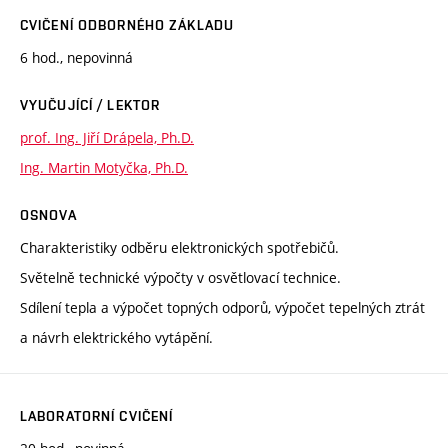
CVIČENÍ ODBORNÉHO ZÁKLADU
6 hod., nepovinná
VYUČUJÍCÍ / LEKTOR
prof. Ing. Jiří Drápela, Ph.D.
Ing. Martin Motyčka, Ph.D.
OSNOVA
Charakteristiky odběru elektronických spotřebičů.
Světelně technické výpočty v osvětlovací technice.
Sdílení tepla a výpočet topných odporů, výpočet tepelných ztrát
a návrh elektrického vytápění.
LABORATORNÍ CVIČENÍ