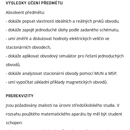
VÝSLEDKY UČENÍ PŘEDMĚTU
Absolvent předmětu:
- dokáže popsat vlastnosti ideálních a reálných prvků obvodu,
- dokáže zapojit jednoduché úlohy podle zadaného schématu,
- umí změřit a diskutovat hodnoty elektrických veličin ve
stacionárních obvodech,
- dokáže aplikovat obvodový simulátor pro řešení jednoduchých
obvodů,
- dokáže analyzovat stacionární obvody pomocí MUN a MSP,
- umí vypočítat základní příklady magnetických obvodů.
PREREKVIZITY
Jsou požadovány znalosti na úrovni středoškolského studia. V
rozsahu použitého matematického aparátu by měl být student
schopen: