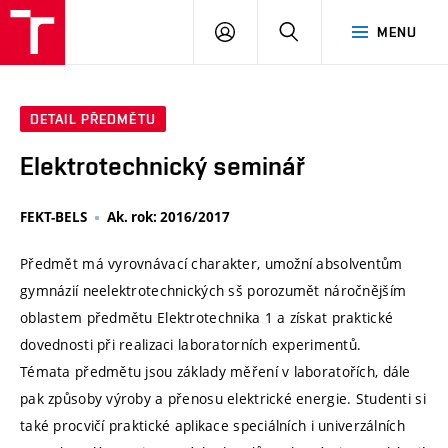
VUT
PŘIHLÁSIT
HLEDAT
MENU
SE
DETAIL PŘEDMĚTU
Elektrotechnický seminář
FEKT-BELS
Ak. rok: 2016/2017
Předmět má vyrovnávací charakter, umožní absolventům
gymnázií neelektrotechnických sš porozumět náročnějším
oblastem předmětu Elektrotechnika 1 a získat praktické
dovednosti při realizaci laboratorních experimentů.
Témata předmětu jsou základy měření v laboratořích, dále
pak způsoby výroby a přenosu elektrické energie. Studenti si
také procvičí praktické aplikace speciálních i univerzálních