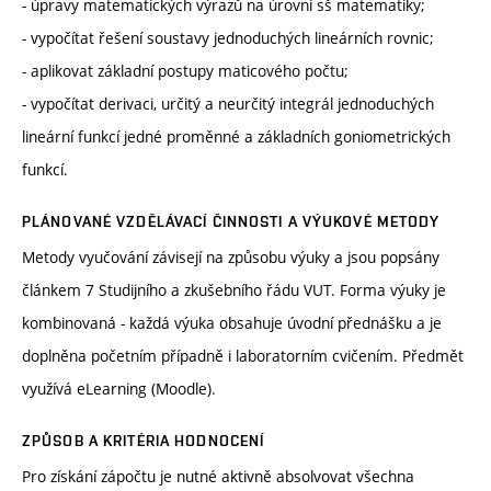
- úpravy matematických výrazů na úrovni sš matematiky;
- vypočítat řešení soustavy jednoduchých lineárních rovnic;
- aplikovat základní postupy maticového počtu;
- vypočítat derivaci, určitý a neurčitý integrál jednoduchých
lineární funkcí jedné proměnné a základních goniometrických
funkcí.
PLÁNOVANÉ VZDĚLÁVACÍ ČINNOSTI A VÝUKOVÉ METODY
Metody vyučování závisejí na způsobu výuky a jsou popsány
článkem 7 Studijního a zkušebního řádu VUT. Forma výuky je
kombinovaná - každá výuka obsahuje úvodní přednášku a je
doplněna početním případně i laboratorním cvičením. Předmět
využívá eLearning (Moodle).
ZPŮSOB A KRITÉRIA HODNOCENÍ
Pro získání zápočtu je nutné aktivně absolvovat všechna