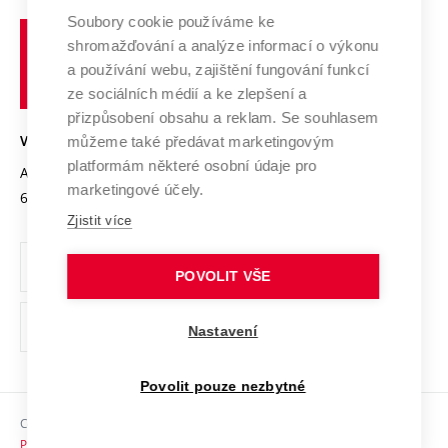
Profil univerzity
Spolupráce se školami
Soubory cookie používáme ke
Vysoké
Výzkumné infrastruktury
shromažďování a analýze informací o výkonu
Udržitelná univerzita
učení
Služby univerzity
Transfer znalostí
a používání webu, zajištění fungování funkcí
technické
Podnikavá univerzita / ContriBUTe
Mezinárodní dohody
ze sociálních médií a ke zlepšení a
Open Science
v
Bezpečná univerzita
přizpůsobení obsahu a reklam. Se souhlasem
Univerzitní sítě
Brně
Projekty
můžeme také předávat marketingovým
VYSOKÉ UČENÍ TECHNICKÉ V BRNĚ
Vyznamenání
platformám některé osobní údaje pro
Projekty ze strukturálních fondů
Antonínská 548/1
www.vut.cz
marketingové účely.
Organizační struktura
602 00 Brno
vut@vutbr.cz
Specifický výzkum
Zjistit více
Úřední deska
Ochrana osobních údajů
POVOLIT VŠE
(externí
Pracovní příležitosti
Nastavení
odkaz)
Podpora a rozvoj zaměstnanců a studujících
Povolit pouze nezbytné
Rovné příležitosti
Copyright © 2026 VUT
Sociální bezpečí
Prohlášení o přístupnosti