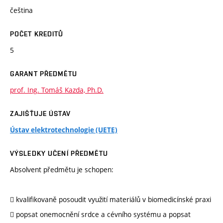
čeština
POČET KREDITŮ
5
GARANT PŘEDMĚTU
prof. Ing. Tomáš Kazda, Ph.D.
ZAJIŠŤUJE ÚSTAV
Ústav elektrotechnologie (UETE)
VÝSLEDKY UČENÍ PŘEDMĚTU
Absolvent předmětu je schopen:
 kvalifikovaně posoudit využití materiálů v biomedicínské praxi
 popsat onemocnění srdce a cévního systému a popsat