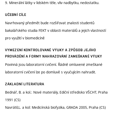
9. Minerální látky v lidském těle, vliv nadbytku, nedostatku.
UČEBNÍ CÍLE
Navrhovaný předmět bude rozšiřovat znalosti studentů
bakalářského studia FEKT v oblasti materiálů a jejich vlastností
pro využití v biomedicíně
VYMEZENÍ KONTROLOVANÉ VÝUKY A ZPŮSOB JEJÍHO
PROVÁDĚNÍ A FORMY NAHRAZOVÁNÍ ZAMEŠKANÉ VÝUKY
Povinná jsou laboratorní cvičení. Řádně omluvené zmeškané
laboratorní cvičení lze po domluvě s vyučujícím nahradit.
ZÁKLADNÍ LITERATURA
Bednář, B. a kol.: Nové materiály, Ediční středisko VŠCHT, Praha
1991 (CS)
Navrátil,L. a kol: Medicínská biofyzika, GRADA 2005, Praha (CS)