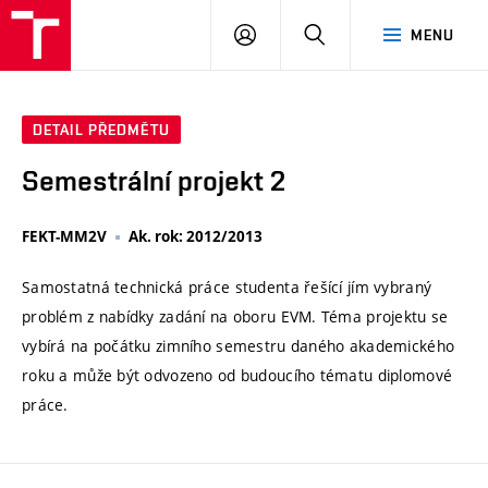
VUT
PŘIHLÁSIT
HLEDAT
MENU
SE
DETAIL PŘEDMĚTU
Semestrální projekt 2
FEKT-MM2V
Ak. rok: 2012/2013
Samostatná technická práce studenta řešící jím vybraný
problém z nabídky zadání na oboru EVM. Téma projektu se
vybírá na počátku zimního semestru daného akademického
roku a může být odvozeno od budoucího tématu diplomové
práce.