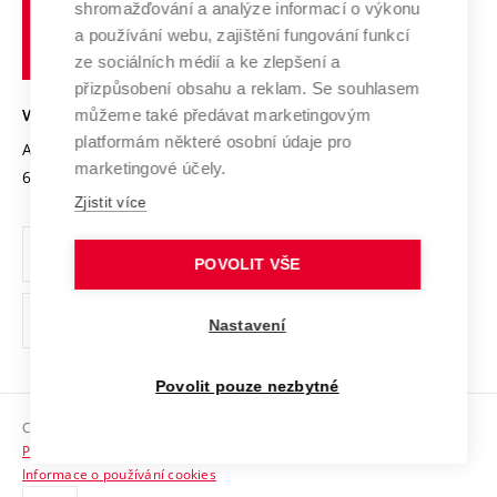
shromažďování a analýze informací o výkonu
Udržitelná univerzita
učení
Služby univerzity
Transfer znalostí
a používání webu, zajištění fungování funkcí
technické
Podnikavá univerzita / ContriBUTe
Mezinárodní dohody
ze sociálních médií a ke zlepšení a
Open Science
v
Bezpečná univerzita
přizpůsobení obsahu a reklam. Se souhlasem
Univerzitní sítě
Brně
Projekty
můžeme také předávat marketingovým
VYSOKÉ UČENÍ TECHNICKÉ V BRNĚ
Vyznamenání
platformám některé osobní údaje pro
Projekty ze strukturálních fondů
Antonínská 548/1
www.vut.cz
marketingové účely.
Organizační struktura
602 00 Brno
vut@vutbr.cz
Specifický výzkum
Zjistit více
Úřední deska
Ochrana osobních údajů
POVOLIT VŠE
(externí
Pracovní příležitosti
Nastavení
odkaz)
Podpora a rozvoj zaměstnanců a studujících
Povolit pouze nezbytné
Rovné příležitosti
Copyright © 2026 VUT
Sociální bezpečí
Prohlášení o přístupnosti
HR Award
Informace o používání cookies