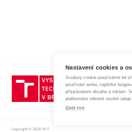
Nastavení cookies a o
Soubory cookie používáme ke sh
Vysoké
používání webu, zajištění fungová
učení
přizpůsobení obsahu a reklam.
technické
platformám některé osobní údaje
v
Zjistit více
Brně
Copyright © 2026 VUT