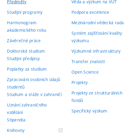
Předměty
Věda a výzkum na VUT
Studijní programy
Podpora excelence
Harmonogram
Mezinárodní vědecká rada
akademického roku
Systém zajišťování kvality
Závěrečné práce
výzkumu
Doktorské studium
Výzkumné infrastruktury
Studijní předpisy
Transfer znalostí
Poplatky za studium
Open Science
Zpracování osobních údajů
Projekty
studentů
Projekty ze strukturálních
Studium a stáže v zahraničí
fondů
Uznání zahraničního
Specifický výzkum
vzdělání
Stipendia
(externí
Knihovny