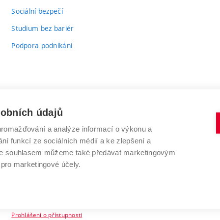
odkaz)
Sociální bezpečí
Studium bez bariér
Podpora podnikání
sobních údajů
romažďování a analýze informací o výkonu a
VYSOKÉ UČENÍ TECHNICKÉ V BRNĚ
ní funkcí ze sociálních médií a ke zlepšení a
Antonínská 548/1
www.vut.cz
 Se souhlasem můžeme také předávat marketingovým
602 00 Brno
vut@vutbr.cz
 pro marketingové účely.
Prohlášení o přístupnosti