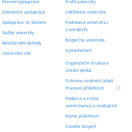
Firemní spolupráce
Profil univerzity
Zahraniční spolupráce
Udržitelná univerzita
Spolupráce se školami
Podnikavá univerzita /
ContriBUTe
Služby univerzity
Bezpečná univerzita
Mezinárodní dohody
Vyznamenání
Univerzitní sítě
Organizační struktura
Úřední deska
Ochrana osobních údajů
(externí
Pracovní příležitosti
odkaz)
Podpora a rozvoj
zaměstnanců a studujících
Rovné příležitosti
Sociální bezpečí