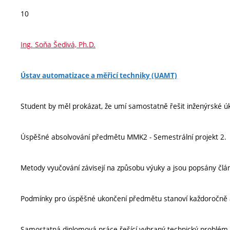
10
Ing. Soňa Šedivá, Ph.D.
Ústav automatizace a měřicí techniky (UAMT)
Student by měl prokázat, že umí samostatně řešit inženýrské úko
Úspěšné absolvování předmětu MMK2 - Semestrální projekt 2.
Metody vyučování závisejí na způsobu výuky a jsou popsány člá
Podmínky pro úspěšné ukončení předmětu stanoví každoročně 
Samostatná diplomová práce řešící vybraný technický problém.