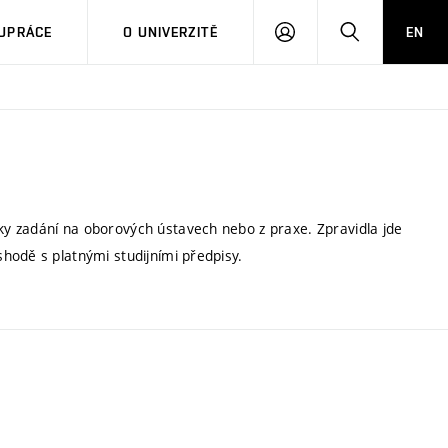
PŘIHLÁSIT
HLEDAT
UPRÁCE
O UNIVERZITĚ
EN
SE
y zadání na oborových ústavech nebo z praxe. Zpravidla jde
hodě s platnými studijními předpisy.