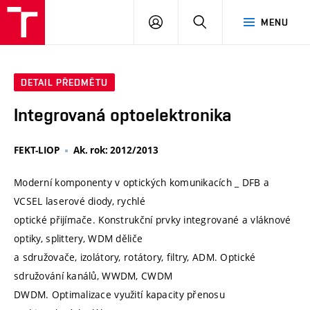
VUT
PŘIHLÁSIT
HLEDAT
MENU
SE
DETAIL PŘEDMĚTU
Integrovaná optoelektronika
FEKT-LIOP
Ak. rok: 2012/2013
Moderní komponenty v optických komunikacích _ DFB a
VCSEL laserové diody, rychlé
optické přijímače. Konstrukční prvky integrované a vláknové
optiky, splittery, WDM děliče
a sdružovače, izolátory, rotátory, filtry, ADM. Optické
sdružování kanálů, WWDM, CWDM
DWDM. Optimalizace využití kapacity přenosu