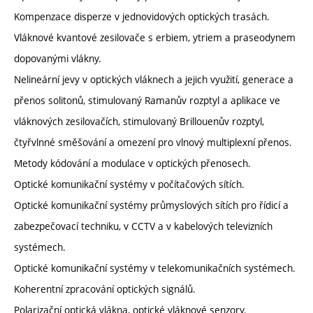
Kompenzace disperze v jednovidových optických trasách.
Vláknové kvantové zesilovače s erbiem, ytriem a praseodynem
dopovanými vlákny.
Nelineární jevy v optických vláknech a jejich využití, generace a
přenos solitonů, stimulovaný Ramanův rozptyl a aplikace ve
vláknových zesilovačích, stimulovaný Brillouenův rozptyl,
čtyřvlnné směšování a omezení pro vlnový multiplexní přenos.
Metody kódování a modulace v optických přenosech.
Optické komunikační systémy v počítačových sítích.
Optické komunikační systémy průmyslových sítích pro řídicí a
zabezpečovací techniku, v CCTV a v kabelových televizních
systémech.
Optické komunikační systémy v telekomunikačních systémech.
Koherentní zpracování optických signálů.
Polarizační optická vlákna, optické vláknové senzory.