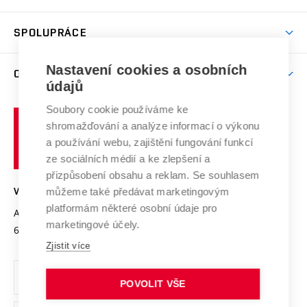
(externí
Studijní programy
Poplatky za studium
Uznání zahraničního vzdělání
Knihovny
Aktivity pro juniory
Studentský život
odkaz)
Věda a výzkum na VUT
Harmonogram akademického roku
Zpracování osobních údajů studentů
Sociální bezpečí
SPOLUPRÁCE
Celoživotní vzdělávání
Brno
Podpora excelence
Závěrečné práce
Studium bez bariér
Zpracování osobních údajů uchazečů o studium
Firemní spolupráce
Mezinárodní vědecká rada
Nastavení cookies a osobních
O UNIVERZITĚ
Doktorské studium
Podpora podnikání
E-přihláška
údajů
Zahraniční spolupráce
Systém zajišťování kvality výzkumu
Profil univerzity
Spolupráce se školami
Soubory cookie používáme ke
Vysoké
Výzkumné infrastruktury
shromažďování a analýze informací o výkonu
Udržitelná univerzita
učení
Služby univerzity
Transfer znalostí
a používání webu, zajištění fungování funkcí
technické
Podnikavá univerzita / ContriBUTe
Mezinárodní dohody
ze sociálních médií a ke zlepšení a
Open Science
v
Bezpečná univerzita
přizpůsobení obsahu a reklam. Se souhlasem
Univerzitní sítě
Brně
Projekty
můžeme také předávat marketingovým
VYSOKÉ UČENÍ TECHNICKÉ V BRNĚ
Vyznamenání
platformám některé osobní údaje pro
Projekty ze strukturálních fondů
Antonínská 548/1
www.vut.cz
marketingové účely.
Organizační struktura
602 00 Brno
vut@vutbr.cz
Specifický výzkum
Zjistit více
Úřední deska
Ochrana osobních údajů
POVOLIT VŠE