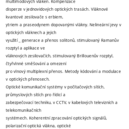
multimodových vláken. Kompenzace
disperze v jednovidových optických trasách. Vláknové
kvantové zesilovače s erbiem,
ytriem a praseodynem dopovanými vlákny. Nelineární jevy v
optických vláknech a jejich
využití _ generace a přenos solitonů, stimulovaný Ramanův
rozptyl a aplikace ve
vláknových zesilovačích, stimulovaný Brillouenův rozptyl,
čtyřvlnné směšování a omezení
pro vlnový multiplexní přenos. Metody kódování a modulace
v optických přenosech.
Optické komunikační systémy v počítačových sítích,
průmyslových sítích pro řídicí a
zabezpečovací techniku, v CCTV, v kabelových televizních a
telekomunikačních
systémech. Koherentní zpracování optických signálů,
polarizační optická vlákna, optické