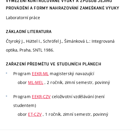
VYMEZENÍ KONTROLOVANÉ VÝUKY A ZPŮSOB JEJÍHO
PROVÁDĚNÍ A FORMY NAHRAZOVÁNÍ ZAMEŠKANÉ VÝUKY
Laboratorní práce
ZÁKLADNÍ LITERATURA
Čtyroký J., Hüttel I., Schröfel J., Šimánková L.: Integrovaná
optika, Praha, SNTL 1986.
ZAŘAZENÍ PŘEDMĚTU VE STUDIJNÍCH PLÁNECH
Program
EEKR-ML
magisterský navazující
obor
ML-MEL
, 2 ročník, zimní semestr, povinný
Program
EEKR-CZV
celoživotní vzdělávání (není
studentem)
obor
ET-CZV
, 1 ročník, zimní semestr, povinný