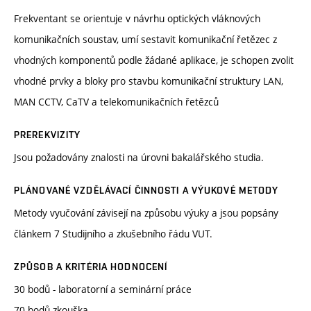
Frekventant se orientuje v návrhu optických vláknových
komunikačních soustav, umí sestavit komunikační řetězec z
vhodných komponentů podle žádané aplikace, je schopen zvolit
vhodné prvky a bloky pro stavbu komunikační struktury LAN,
MAN CCTV, CaTV a telekomunikačních řetězců
PREREKVIZITY
Jsou požadovány znalosti na úrovni bakalářského studia.
PLÁNOVANÉ VZDĚLÁVACÍ ČINNOSTI A VÝUKOVÉ METODY
Metody vyučování závisejí na způsobu výuky a jsou popsány
článkem 7 Studijního a zkušebního řádu VUT.
ZPŮSOB A KRITÉRIA HODNOCENÍ
30 bodů - laboratorní a seminární práce
70 bodů zkouška