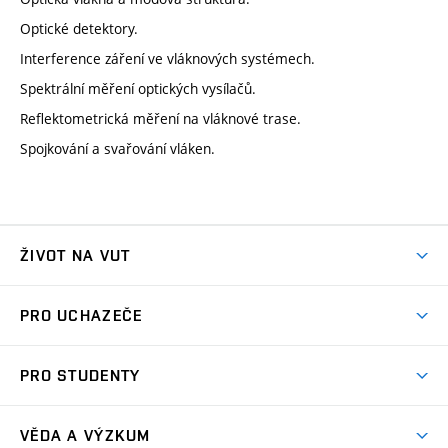
Optické detektory.
Interference záření ve vláknových systémech.
Spektrální měření optických vysílačů.
Reflektometrická měření na vláknové trase.
Spojkování a svařování vláken.
ŽIVOT NA VUT
Atmosféra VUT
PRO UCHAZEČE
Prostory školy
Proč na VUT
Koleje
PRO STUDENTY
Studijní programy
Stravování
Předměty
Studijní předpisy
Studium a stáže v zahraničí
Stipendia
Dny otevřených dveří
VĚDA A VÝZKUM
Sport na VUT