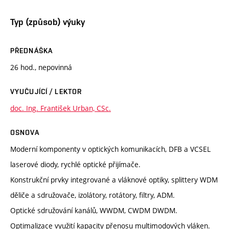
Typ (způsob) výuky
PŘEDNÁŠKA
26 hod., nepovinná
VYUČUJÍCÍ / LEKTOR
doc. Ing. František Urban, CSc.
OSNOVA
Moderní komponenty v optických komunikacích, DFB a VCSEL
laserové diody, rychlé optické přijímače.
Konstrukční prvky integrované a vláknové optiky, splittery WDM
děliče a sdružovače, izolátory, rotátory, filtry, ADM.
Optické sdružování kanálů, WWDM, CWDM DWDM.
Optimalizace využití kapacity přenosu multimodových vláken.