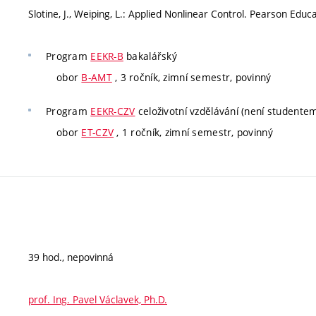
Slotine, J., Weiping, L.: Applied Nonlinear Control. Pearson Educ
Program
EEKR-B
bakalářský
obor
B-AMT
, 3 ročník, zimní semestr, povinný
Program
EEKR-CZV
celoživotní vzdělávání (není studente
obor
ET-CZV
, 1 ročník, zimní semestr, povinný
39 hod., nepovinná
prof. Ing. Pavel Václavek, Ph.D.