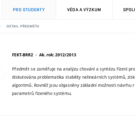
PRO STUDENTY
VĚDA A VÝZKUM
SPOL
DETAIL PŘEDMĚTU
FEKT-BRR2
Ak. rok: 2012/2013
Předmět se zaměřuje na analýzu chování a syntézu řízení pro 
diskutována problematika stability nelineárních systémů, zís
algoritmů. Rovněž jsou objasněny základní možnosti návrhu re
parametrů řízeného systému.