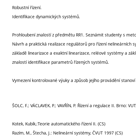
Robustní řízení.
Identifikace dynamických systémů.
Prohloubení znalostí z předmětu RR1. Seznámit studenty s met
Návrh a praktická realizace regulátorů pro řízení nelineárních
základě linearizace a exaktní linearizace, reléové systémy a zák
znalostí identifikace parametrů řízených systémů.
Vymezení kontrolované výuky a způsob jejího provádění stanov
ŠOLC, F.; VÁCLAVEK, P.; VAVŘÍN, P. Řízení a regulace II. Brno: VUT, 
Kotek, Kubík,:Teorie automatického řízení II. (CS)
Razím, M., Štecha, J.: Nelineární systémy, ČVUT 1997 (CS)