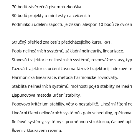
70 bodů závěrečná písemná zkouška
30 bodů projekty a minitesty na cvičeních
Podmínkou udělení zápočtu je získání alespoň 10 bodů ze cvičen
Stručný přehled znalostí z předcházejícího kursu RR1.
Popis nelineárních systémů, základní nelinearity, linearizace.
Stavová trajektorie nelineárních systémů, rovnovážné stavy, ty
Fázová trajektorie, určení času na fázové trajektorii, indexové
Harmonická linearizace, metoda harmonické rovnováhy.
Stabilita nelineárních systémů, možnosti pojetí stability nelineá
Ljapunovova metoda určení stability.
Popovovo kritérium stability, věty o nestabilitě. Lineární řízení 
Lineární řízení nelineárních systémů - gain scheduling, zpětnova
Reléové systémy, systémy s proměnnou strukturou, časově optim
Řízení v klouzavém režimu.