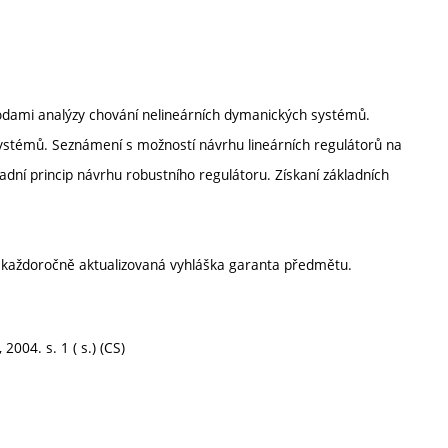
odami analýzy chování nelineárních dymanických systémů.
 systémů. Seznámení s možností návrhu lineárních regulátorů na
ladní princip návrhu robustního regulátoru. Získaní základních
í každoročně aktualizovaná vyhláška garanta předmětu.
2004. s. 1 ( s.) (CS)