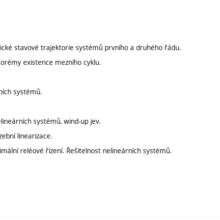
pické stavové trajektorie systémů prvního a druhého řádu.
 teorémy existence mezního cyklu.
rních systémů.
nelineárních systémů, wind-up jev.
zební linearizace.
ální reléové řízení. Řešitelnost nelineárních systémů.