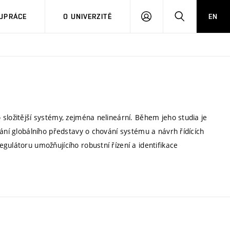
PŘIHLÁSIT
HLEDAT
UPRÁCE
O UNIVERZITĚ
EN
SE
složitější systémy, zejména nelineární. Během jeho studia je
kání globálního představy o chování systému a návrh řídících
gulátoru umožňujícího robustní řízení a identifikace