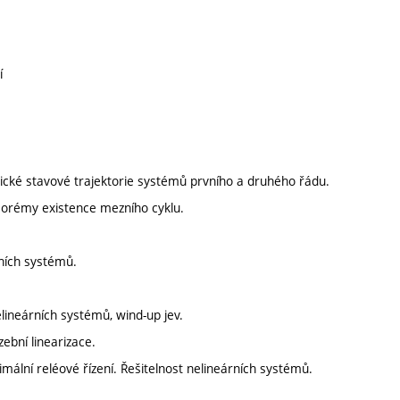
í
pické stavové trajektorie systémů prvního a druhého řádu.
 teorémy existence mezního cyklu.
rních systémů.
nelineárních systémů, wind-up jev.
zební linearizace.
ální reléové řízení. Řešitelnost nelineárních systémů.