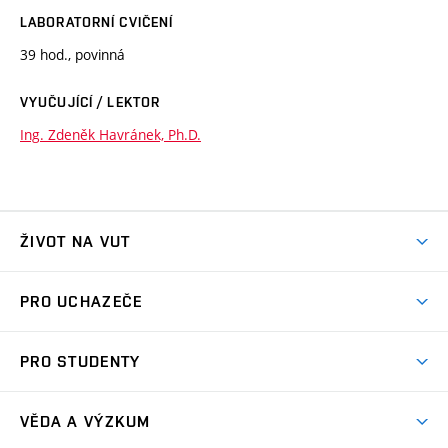
LABORATORNÍ CVIČENÍ
39 hod., povinná
VYUČUJÍCÍ / LEKTOR
Ing. Zdeněk Havránek, Ph.D.
ŽIVOT NA VUT
Atmosféra VUT
PRO UCHAZEČE
Prostory školy
Proč na VUT
Koleje
PRO STUDENTY
Studijní programy
Stravování
Předměty
Studijní předpisy
Studium a stáže v zahraničí
Stipendia
Dny otevřených dveří
VĚDA A VÝZKUM
Sport na VUT
(externí
Studijní programy
Poplatky za studium
Uznání zahraničního vzdělání
Knihovny