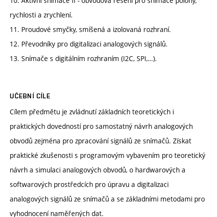
10. Aktivní snímače II - obvodová řešení pro snímače polohy,
rychlosti a zrychlení.
11. Proudové smyčky, smíšená a izolovaná rozhraní.
12. Převodníky pro digitalizaci analogových signálů.
13. Snímače s digitálním rozhraním (I2C, SPI,…).
UČEBNÍ CÍLE
Cílem předmětu je zvládnutí základních teoretických i
praktických dovedností pro samostatný návrh analogových
obvodů zejména pro zpracování signálů ze snímačů. Získat
praktické zkušenosti s programovým vybavením pro teoretický
návrh a simulaci analogových obvodů, o hardwarových a
softwarových prostředcích pro úpravu a digitalizaci
analogových signálů ze snímačů a se základními metodami pro
vyhodnocení naměřených dat.