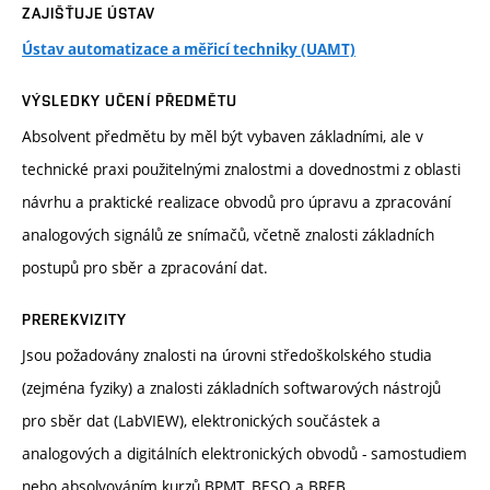
ZAJIŠŤUJE ÚSTAV
Ústav automatizace a měřicí techniky (UAMT)
VÝSLEDKY UČENÍ PŘEDMĚTU
Absolvent předmětu by měl být vybaven základními, ale v
technické praxi použitelnými znalostmi a dovednostmi z oblasti
návrhu a praktické realizace obvodů pro úpravu a zpracování
analogových signálů ze snímačů, včetně znalosti základních
postupů pro sběr a zpracování dat.
PREREKVIZITY
Jsou požadovány znalosti na úrovni středoškolského studia
(zejména fyziky) a znalosti základních softwarových nástrojů
pro sběr dat (LabVIEW), elektronických součástek a
analogových a digitálních elektronických obvodů - samostudiem
nebo absolvováním kurzů BPMT, BESO a BREB.