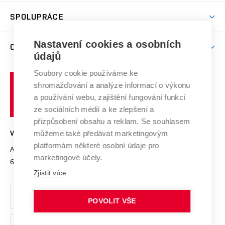
Aktivity pro juniory
Studentský život
odkaz)
Věda a výzkum na VUT
Harmonogram akademického roku
Zpracování osobních údajů studentů
Sociální bezpečí
SPOLUPRÁCE
Celoživotní vzdělávání
Brno
Podpora excelence
Závěrečné práce
Studium bez bariér
Zpracování osobních údajů uchazečů o studium
Firemní spolupráce
Mezinárodní vědecká rada
Nastavení cookies a osobních
O UNIVERZITĚ
Doktorské studium
Podpora podnikání
E-přihláška
údajů
Zahraniční spolupráce
Systém zajišťování kvality výzkumu
Profil univerzity
Spolupráce se školami
Soubory cookie používáme ke
Vysoké
Výzkumné infrastruktury
shromažďování a analýze informací o výkonu
Udržitelná univerzita
učení
Služby univerzity
Transfer znalostí
a používání webu, zajištění fungování funkcí
technické
Podnikavá univerzita / ContriBUTe
Mezinárodní dohody
ze sociálních médií a ke zlepšení a
Open Science
v
Bezpečná univerzita
přizpůsobení obsahu a reklam. Se souhlasem
Univerzitní sítě
Brně
Projekty
můžeme také předávat marketingovým
VYSOKÉ UČENÍ TECHNICKÉ V BRNĚ
Vyznamenání
platformám některé osobní údaje pro
Projekty ze strukturálních fondů
Antonínská 548/1
www.vut.cz
marketingové účely.
Organizační struktura
602 00 Brno
vut@vutbr.cz
Specifický výzkum
Zjistit více
Úřední deska
Ochrana osobních údajů
POVOLIT VŠE
(externí
Pracovní příležitosti