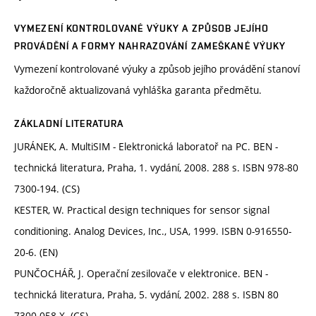
VYMEZENÍ KONTROLOVANÉ VÝUKY A ZPŮSOB JEJÍHO
PROVÁDĚNÍ A FORMY NAHRAZOVÁNÍ ZAMEŠKANÉ VÝUKY
Vymezení kontrolované výuky a způsob jejího provádění stanoví
každoročně aktualizovaná vyhláška garanta předmětu.
ZÁKLADNÍ LITERATURA
JURÁNEK, A. MultiSIM - Elektronická laboratoř na PC. BEN -
technická literatura, Praha, 1. vydání, 2008. 288 s. ISBN 978-80
7300-194. (CS)
KESTER, W. Practical design techniques for sensor signal
conditioning. Analog Devices, Inc., USA, 1999. ISBN 0-916550-
20-6. (EN)
PUNČOCHÁŘ, J. Operační zesilovače v elektronice. BEN -
technická literatura, Praha, 5. vydání, 2002. 288 s. ISBN 80
7300-058-X. (CS)