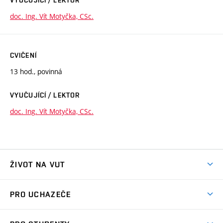
doc. Ing. Vít Motyčka, CSc.
CVIČENÍ
13 hod., povinná
VYUČUJÍCÍ / LEKTOR
doc. Ing. Vít Motyčka, CSc.
ŽIVOT NA VUT
Atmosféra VUT
PRO UCHAZEČE
Prostory školy
Proč na VUT
Koleje