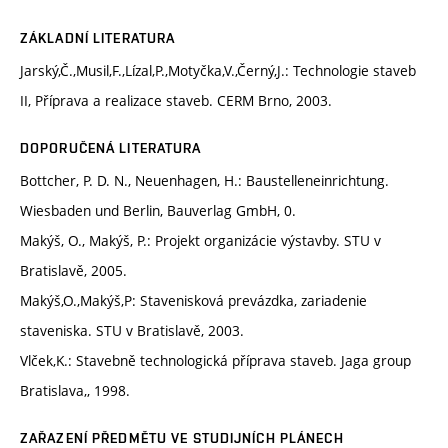
ZÁKLADNÍ LITERATURA
Jarský,Č.,Musil,F.,Lízal,P.,Motyčka,V.,Černý,J.: Technologie staveb
II, Příprava a realizace staveb. CERM Brno, 2003.
DOPORUČENÁ LITERATURA
Bottcher, P. D. N., Neuenhagen, H.: Baustelleneinrichtung.
Wiesbaden und Berlin, Bauverlag GmbH, 0.
Makýš, O., Makýš, P.: Projekt organizácie výstavby. STU v
Bratislavě, 2005.
Makýš,O.,Makýš,P: Stavenisková prevázdka, zariadenie
staveniska. STU v Bratislavě, 2003.
Vlček,K.: Stavebně technologická příprava staveb. Jaga group
Bratislava,, 1998.
ZAŘAZENÍ PŘEDMĚTU VE STUDIJNÍCH PLÁNECH