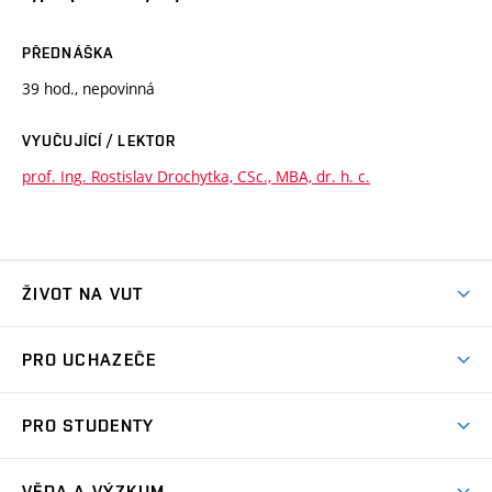
PŘEDNÁŠKA
39 hod., nepovinná
VYUČUJÍCÍ / LEKTOR
prof. Ing. Rostislav Drochytka, CSc., MBA, dr. h. c.
ŽIVOT NA VUT
Atmosféra VUT
PRO UCHAZEČE
Prostory školy
Proč na VUT
Koleje
PRO STUDENTY
Studijní programy
Stravování
Předměty
Studijní předpisy
Studium a stáže v zahraničí
Stipendia
Dny otevřených dveří
VĚDA A VÝZKUM