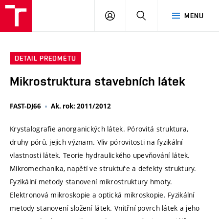
VUT
PŘIHLÁSIT
HLEDAT
MENU
SE
DETAIL PŘEDMĚTU
Mikrostruktura stavebních látek
FAST-DJ66
Ak. rok: 2011/2012
Krystalografie anorganických látek. Pórovitá struktura,
druhy pórů, jejich význam. Vliv pórovitosti na fyzikální
vlastnosti látek. Teorie hydraulického upevňování látek.
Mikromechanika, napětí ve struktuře a defekty struktury.
Fyzikální metody stanovení mikrostruktury hmoty.
Elektronová mikroskopie a optická mikroskopie. Fyzikální
metody stanovení složení látek. Vnitřní povrch látek a jeho