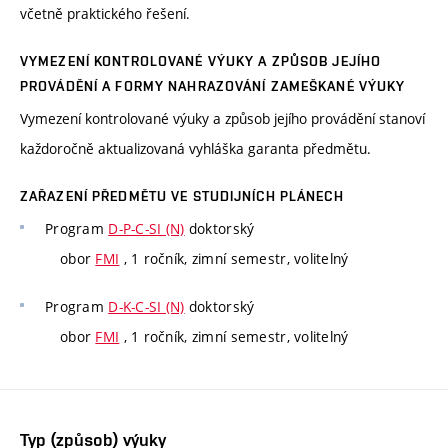
včetně praktického řešení.
VYMEZENÍ KONTROLOVANÉ VÝUKY A ZPŮSOB JEJÍHO
PROVÁDĚNÍ A FORMY NAHRAZOVÁNÍ ZAMEŠKANÉ VÝUKY
Vymezení kontrolované výuky a způsob jejího provádění stanoví
každoročně aktualizovaná vyhláška garanta předmětu.
ZAŘAZENÍ PŘEDMĚTU VE STUDIJNÍCH PLÁNECH
Program
D-P-C-SI (N)
doktorský
obor
FMI
, 1 ročník, zimní semestr, volitelný
Program
D-K-C-SI (N)
doktorský
obor
FMI
, 1 ročník, zimní semestr, volitelný
Typ (způsob) výuky