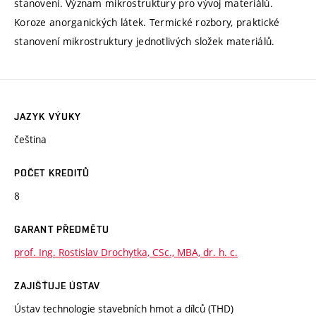
stanovení. Význam mikrostruktury pro vývoj materiálů.
Koroze anorganických látek. Termické rozbory, praktické
stanovení mikrostruktury jednotlivých složek materiálů.
JAZYK VÝUKY
čeština
POČET KREDITŮ
8
GARANT PŘEDMĚTU
prof. Ing. Rostislav Drochytka, CSc., MBA, dr. h. c.
ZAJIŠŤUJE ÚSTAV
Ústav technologie stavebních hmot a dílců (THD)