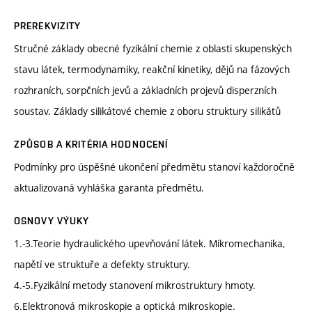
PREREKVIZITY
Stručné základy obecné fyzikální chemie z oblasti skupenských
stavu látek, termodynamiky, reakční kinetiky, dějů na fázových
rozhraních, sorpčních jevů a základních projevů disperzních
soustav. Základy silikátové chemie z oboru struktury silikátů
ZPŮSOB A KRITÉRIA HODNOCENÍ
Podmínky pro úspěšné ukončení předmětu stanoví každoročně
aktualizovaná vyhláška garanta předmětu.
OSNOVY VÝUKY
1.-3.Teorie hydraulického upevňování látek. Mikromechanika,
napětí ve struktuře a defekty struktury.
4.-5.Fyzikální metody stanovení mikrostruktury hmoty.
6.Elektronová mikroskopie a optická mikroskopie.