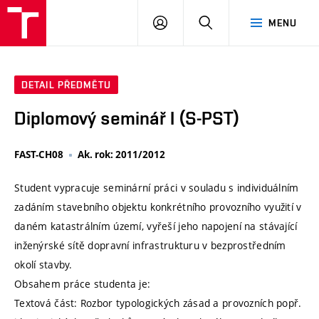
VUT
PŘIHLÁSIT
HLEDAT
MENU
SE
DETAIL PŘEDMĚTU
Diplomový seminář I (S-PST)
FAST-CH08
Ak. rok: 2011/2012
Student vypracuje seminární práci v souladu s individuálním
zadáním stavebního objektu konkrétního provozního využití v
daném katastrálním území, vyřeší jeho napojení na stávající
inženýrské sítě dopravní infrastrukturu v bezprostředním
okolí stavby.
Obsahem práce studenta je:
Textová část: Rozbor typologických zásad a provozních popř.