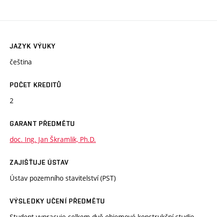
JAZYK VÝUKY
čeština
POČET KREDITŮ
2
GARANT PŘEDMĚTU
doc. Ing. Jan Škramlik, Ph.D.
ZAJIŠŤUJE ÚSTAV
Ústav pozemního stavitelství (PST)
VÝSLEDKY UČENÍ PŘEDMĚTU
Student vypracuje celkem dvě objemové konstrukční studie