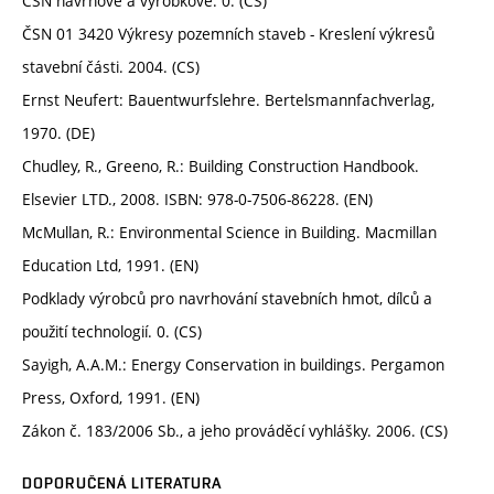
ČSN návrhové a výrobkové. 0. (CS)
ČSN 01 3420 Výkresy pozemních staveb - Kreslení výkresů
stavební části. 2004. (CS)
Ernst Neufert: Bauentwurfslehre. Bertelsmannfachverlag,
1970. (DE)
Chudley, R., Greeno, R.: Building Construction Handbook.
Elsevier LTD., 2008. ISBN: 978-0-7506-86228. (EN)
McMullan, R.: Environmental Science in Building. Macmillan
Education Ltd, 1991. (EN)
Podklady výrobců pro navrhování stavebních hmot, dílců a
použití technologií. 0. (CS)
Sayigh, A.A.M.: Energy Conservation in buildings. Pergamon
Press, Oxford, 1991. (EN)
Zákon č. 183/2006 Sb., a jeho prováděcí vyhlášky. 2006. (CS)
DOPORUČENÁ LITERATURA