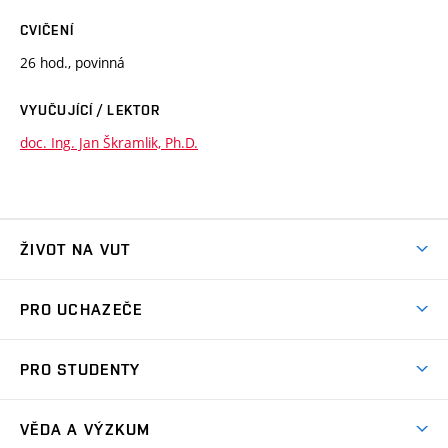
CVIČENÍ
26 hod., povinná
VYUČUJÍCÍ / LEKTOR
doc. Ing. Jan Škramlik, Ph.D.
ŽIVOT NA VUT
Atmosféra VUT
PRO UCHAZEČE
Prostory školy
Proč na VUT
Koleje
PRO STUDENTY
Studijní programy
Stravování
Předměty
Studijní předpisy
Studium a stáže v zahraničí
Stipendia
Dny otevřených dveří
VĚDA A VÝZKUM
Sport na VUT
(externí
Studijní programy
Poplatky za studium
Uznání zahraničního vzdělání
Knihovny