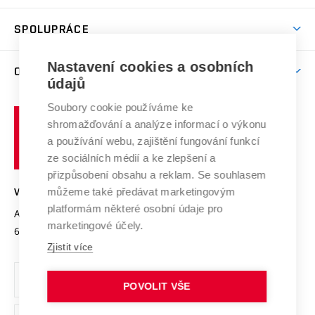
Aktivity pro juniory
Studentský život
odkaz)
Věda a výzkum na VUT
Harmonogram akademického roku
Zpracování osobních údajů studentů
Sociální bezpečí
SPOLUPRÁCE
Celoživotní vzdělávání
Brno
Podpora excelence
Závěrečné práce
Studium bez bariér
Zpracování osobních údajů uchazečů o studium
Firemní spolupráce
Mezinárodní vědecká rada
Nastavení cookies a osobních
O UNIVERZITĚ
Doktorské studium
Podpora podnikání
E-přihláška
údajů
Zahraniční spolupráce
Systém zajišťování kvality výzkumu
Profil univerzity
Spolupráce se školami
Soubory cookie používáme ke
Vysoké
Výzkumné infrastruktury
shromažďování a analýze informací o výkonu
Udržitelná univerzita
učení
Služby univerzity
Transfer znalostí
a používání webu, zajištění fungování funkcí
technické
Podnikavá univerzita / ContriBUTe
Mezinárodní dohody
ze sociálních médií a ke zlepšení a
Open Science
v
Bezpečná univerzita
přizpůsobení obsahu a reklam. Se souhlasem
Univerzitní sítě
Brně
Projekty
můžeme také předávat marketingovým
VYSOKÉ UČENÍ TECHNICKÉ V BRNĚ
Vyznamenání
platformám některé osobní údaje pro
Projekty ze strukturálních fondů
Antonínská 548/1
www.vut.cz
marketingové účely.
Organizační struktura
602 00 Brno
vut@vutbr.cz
Specifický výzkum
Zjistit více
Úřední deska
Ochrana osobních údajů
POVOLIT VŠE