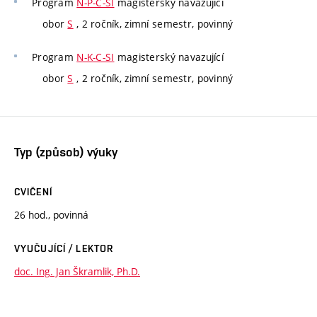
Program
N-P-C-SI
magisterský navazující
obor
S
, 2 ročník, zimní semestr, povinný
Program
N-K-C-SI
magisterský navazující
obor
S
, 2 ročník, zimní semestr, povinný
Typ (způsob) výuky
CVIČENÍ
26 hod., povinná
VYUČUJÍCÍ / LEKTOR
doc. Ing. Jan Škramlik, Ph.D.