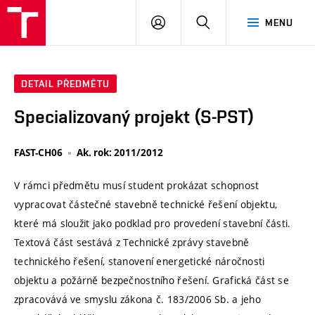
VUT
PŘIHLÁSIT
HLEDAT
MENU
SE
DETAIL PŘEDMĚTU
Specializovaný projekt (S-PST)
FAST-CH06
Ak. rok: 2011/2012
V rámci předmětu musí student prokázat schopnost
vypracovat částečné stavebně technické řešení objektu,
které má sloužit jako podklad pro provedení stavební části.
Textová část sestává z Technické zprávy stavebně
technického řešení, stanovení energetické náročnosti
objektu a požárně bezpečnostního řešení. Grafická část se
zpracovává ve smyslu zákona č. 183/2006 Sb. a jeho