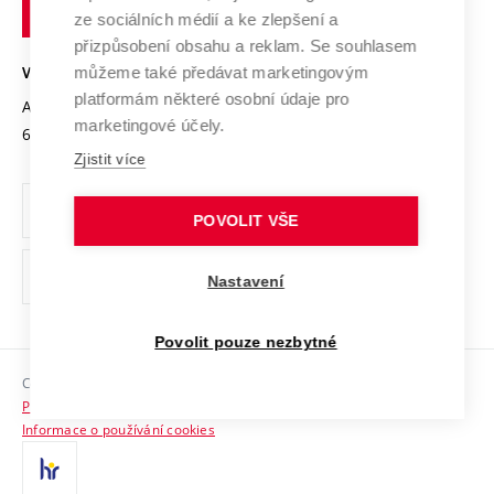
technické
Podnikavá univerzita / ContriBUTe
Mezinárodní dohody
ze sociálních médií a ke zlepšení a
Open Science
v
Bezpečná univerzita
přizpůsobení obsahu a reklam. Se souhlasem
Univerzitní sítě
Brně
Projekty
můžeme také předávat marketingovým
VYSOKÉ UČENÍ TECHNICKÉ V BRNĚ
Vyznamenání
platformám některé osobní údaje pro
Projekty ze strukturálních fondů
Antonínská 548/1
www.vut.cz
marketingové účely.
Organizační struktura
602 00 Brno
vut@vutbr.cz
Specifický výzkum
Zjistit více
Úřední deska
Ochrana osobních údajů
POVOLIT VŠE
(externí
Pracovní příležitosti
Nastavení
odkaz)
Podpora a rozvoj zaměstnanců a studujících
Povolit pouze nezbytné
Rovné příležitosti
Copyright © 2026 VUT
Sociální bezpečí
Prohlášení o přístupnosti
HR Award
Informace o používání cookies
Kontakty