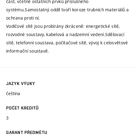
část, včetně ostatních prvků příslušného
systému.Samostatný oddíl tvoří koroze trubních materiálů a
ochrana proti ní.
Vodičové sítě jsou probírány zkráceně: energetické sítě,
rozvodné soustavy, kabelová a nadzemní vedení.Sdělovací
sítě, telefonní soustava, počítačové sítě, vývoj k celosvětové
informační soustavě.
JAZYK VÝUKY
čeština
POČET KREDITŮ
3
GARANT PŘEDMĚTU