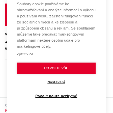
Profil univerzity
Spolupráce se školami
Soubory cookie používáme ke
Vysoké
Výzkumné infrastruktury
shromažďování a analýze informací o výkonu
Udržitelná univerzita
učení
Služby univerzity
Transfer znalostí
a používání webu, zajištění fungování funkcí
technické
Podnikavá univerzita / ContriBUTe
Mezinárodní dohody
ze sociálních médií a ke zlepšení a
Open Science
v
Bezpečná univerzita
přizpůsobení obsahu a reklam. Se souhlasem
Univerzitní sítě
Brně
Projekty
můžeme také předávat marketingovým
VYSOKÉ UČENÍ TECHNICKÉ V BRNĚ
Vyznamenání
platformám některé osobní údaje pro
Projekty ze strukturálních fondů
Antonínská 548/1
www.vut.cz
marketingové účely.
Organizační struktura
602 00 Brno
vut@vutbr.cz
Specifický výzkum
Zjistit více
Úřední deska
Ochrana osobních údajů
POVOLIT VŠE
(externí
Pracovní příležitosti
Nastavení
odkaz)
Podpora a rozvoj zaměstnanců a studujících
Povolit pouze nezbytné
Rovné příležitosti
Copyright © 2026 VUT
Sociální bezpečí
Prohlášení o přístupnosti