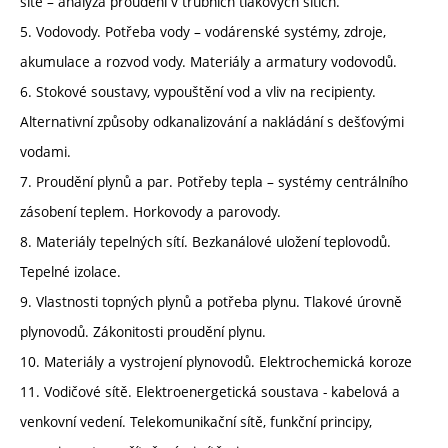
sítě – analýza proudění v trubních tlakových sítích.
5. Vodovody. Potřeba vody – vodárenské systémy, zdroje,
akumulace a rozvod vody. Materiály a armatury vodovodů.
6. Stokové soustavy, vypouštění vod a vliv na recipienty.
Alternativní způsoby odkanalizování a nakládání s dešťovými
vodami.
7. Proudění plynů a par. Potřeby tepla – systémy centrálního
zásobení teplem. Horkovody a parovody.
8. Materiály tepelných sítí. Bezkanálové uložení teplovodů.
Tepelné izolace.
9. Vlastnosti topných plynů a potřeba plynu. Tlakové úrovně
plynovodů. Zákonitosti proudění plynu.
10. Materiály a vystrojení plynovodů. Elektrochemická koroze
11. Vodičové sítě. Elektroenergetická soustava - kabelová a
venkovní vedení. Telekomunikační sítě, funkční principy,