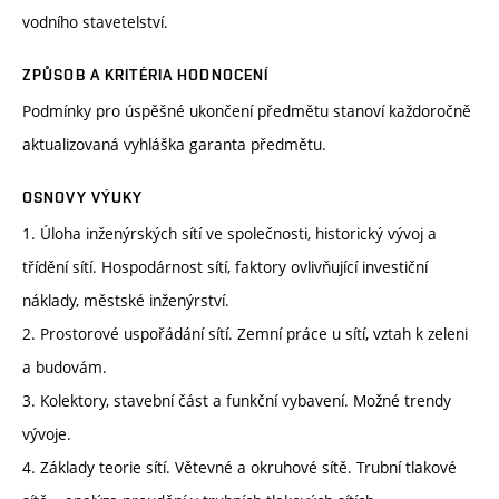
vodního stavetelství.
ZPŮSOB A KRITÉRIA HODNOCENÍ
Podmínky pro úspěšné ukončení předmětu stanoví každoročně
aktualizovaná vyhláška garanta předmětu.
OSNOVY VÝUKY
1. Úloha inženýrských sítí ve společnosti, historický vývoj a
třídění sítí. Hospodárnost sítí, faktory ovlivňující investiční
náklady, městské inženýrství.
2. Prostorové uspořádání sítí. Zemní práce u sítí, vztah k zeleni
a budovám.
3. Kolektory, stavební část a funkční vybavení. Možné trendy
vývoje.
4. Základy teorie sítí. Větevné a okruhové sítě. Trubní tlakové