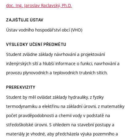
doc. Ing. Jaroslav Raclavský, Ph.D.
ZAJIŠŤUJE ÚSTAV
Ústav vodního hospodářství obcí (VHO)
VÝSLEDKY UČENÍ PŘEDMĚTU
Student zvládne základy návrhování a projektování
inženýrských sítí a hlubší informace o funkci, navrhování a
provozu plynovodních a teplovodních trubních sítích.
PREREKVIZITY
Student by měl ovládat základy hydrauliky, z fyziky
termodynamiku a elektřinu na základní úrovni, z matematiky
počet pravděpodobnosti a chemii vody v podstatě na
středoškolské úrovni. S ohledem na stavební postupy a
materiály je vhodné, aby předcházela výuka pozemního a