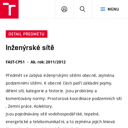
VUT
PŘIHLÁSIT
HLEDAT
MENU
SE
DETAIL PŘEDMĚTU
Inženýrské sítě
FAST-CP51
Ak. rok: 2011/2012
Předmět se zabývá inženýrskými sítěmi obecně, zejména
podzemními sítěmi. K obecné části patří základní pojmy,
dělení sítí, kategorie a historie. Jsou probírány a
komentovány normy: Prostorová koordinace podzemních sítí
, Zemní práce, Kolektory.
Jsou pojednávány sítě vodohospodářské, tepelné,
energetické a telekomunikační, a to zejména jejich liniová