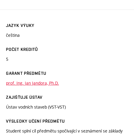
JAZYK VÝUKY
čeština
POČET KREDITŮ
5
GARANT PŘEDMĚTU
prof. Ing. Jan Jandora, Ph.D.
ZAJIŠŤUJE ÚSTAV
Ústav vodních staveb (VST-VST)
VÝSLEDKY UČENÍ PŘEDMĚTU
Student splní cíl předmětu spočívající v seznámení se základy