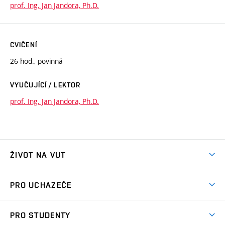
prof. Ing. Jan Jandora, Ph.D.
CVIČENÍ
26 hod., povinná
VYUČUJÍCÍ / LEKTOR
prof. Ing. Jan Jandora, Ph.D.
ŽIVOT NA VUT
Atmosféra VUT
PRO UCHAZEČE
Prostory školy
Proč na VUT
Koleje
PRO STUDENTY
Studijní programy