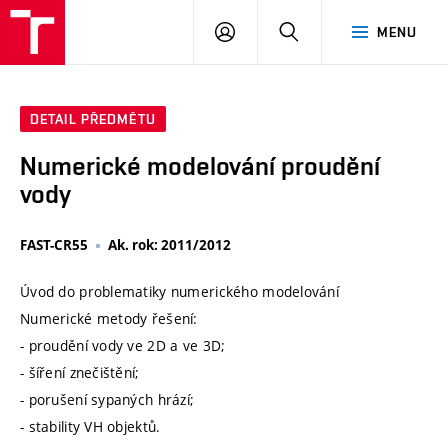
VUT
PŘIHLÁSIT
HLEDAT
MENU
SE
DETAIL PŘEDMĚTU
Numerické modelování proudění
vody
FAST-CR55
Ak. rok: 2011/2012
Úvod do problematiky numerického modelování
Numerické metody řešení:
- proudění vody ve 2D a ve 3D;
- šíření znečištění;
- porušení sypaných hrází;
- stability VH objektů.