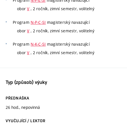
Program
N-P-E-SI
magisterský navazující
obor
V
, 2 ročník, zimní semestr, volitelný
Program
N-P-C-SI
magisterský navazující
obor
V
, 2 ročník, zimní semestr, volitelný
Program
N-K-C-SI
magisterský navazující
obor
V
, 2 ročník, zimní semestr, volitelný
Typ (způsob) výuky
PŘEDNÁŠKA
26 hod., nepovinná
VYUČUJÍCÍ / LEKTOR