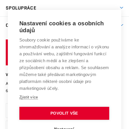
Studentský život
odkaz)
Věda a výzkum na VUT
Harmonogram akademického roku
Zpracování osobních údajů studentů
Sociální bezpečí
SPOLUPRÁCE
Celoživotní vzdělávání
Brno
Podpora excelence
Závěrečné práce
Studium bez bariér
Zpracování osobních údajů uchazečů o studium
Firemní spolupráce
Mezinárodní vědecká rada
Nastavení cookies a osobních
O UNIVERZITĚ
Doktorské studium
Podpora podnikání
E-přihláška
údajů
Zahraniční spolupráce
Systém zajišťování kvality výzkumu
Profil univerzity
Spolupráce se školami
Soubory cookie používáme ke
Vysoké
Výzkumné infrastruktury
shromažďování a analýze informací o výkonu
Udržitelná univerzita
učení
Služby univerzity
Transfer znalostí
a používání webu, zajištění fungování funkcí
technické
Podnikavá univerzita / ContriBUTe
Mezinárodní dohody
ze sociálních médií a ke zlepšení a
Open Science
v
Bezpečná univerzita
přizpůsobení obsahu a reklam. Se souhlasem
Univerzitní sítě
Brně
Projekty
můžeme také předávat marketingovým
VYSOKÉ UČENÍ TECHNICKÉ V BRNĚ
Vyznamenání
platformám některé osobní údaje pro
Projekty ze strukturálních fondů
Antonínská 548/1
www.vut.cz
marketingové účely.
Organizační struktura
602 00 Brno
vut@vutbr.cz
Specifický výzkum
Zjistit více
Úřední deska
Ochrana osobních údajů
POVOLIT VŠE
(externí
Pracovní příležitosti