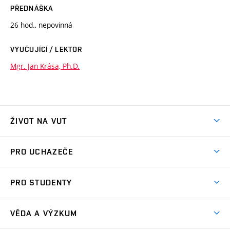
PŘEDNÁŠKA
26 hod., nepovinná
VYUČUJÍCÍ / LEKTOR
Mgr. Jan Krása, Ph.D.
ŽIVOT NA VUT
Atmosféra VUT
PRO UCHAZEČE
Prostory školy
Proč na VUT
Koleje
PRO STUDENTY
Studijní programy
Stravování
Předměty
Studijní předpisy
Studium a stáže v zahraničí
Stipendia
Dny otevřených dveří
VĚDA A VÝZKUM
Sport na VUT
(externí
Studijní programy
Poplatky za studium
Uznání zahraničního vzdělání
Knihovny
Aktivity pro juniory