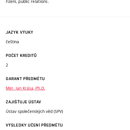
řízení, public relations.
JAZYK VÝUKY
čeština
POČET KREDITŮ
2
GARANT PŘEDMĚTU
Mgr. Jan Krása, Ph.D.
ZAJIŠŤUJE ÚSTAV
Ústav společenských věd (SPV)
VÝSLEDKY UČENÍ PŘEDMĚTU