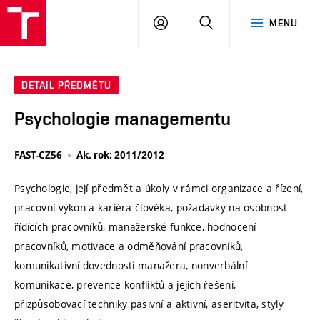
VUT
PŘIHLÁSIT
HLEDAT
MENU
SE
DETAIL PŘEDMĚTU
Psychologie managementu
FAST-CZ56
Ak. rok: 2011/2012
Psychologie, její předmět a úkoly v rámci organizace a řízení,
pracovní výkon a kariéra člověka, požadavky na osobnost
řídících pracovníků, manažerské funkce, hodnocení
pracovníků, motivace a odměňování pracovníků,
komunikativní dovednosti manažera, nonverbální
komunikace, prevence konfliktů a jejich řešení,
přizpůsobovací techniky pasivní a aktivní, aseritvita, styly