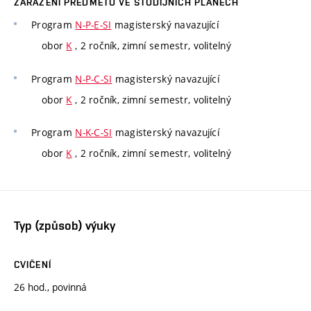
ZAŘAZENÍ PŘEDMĚTU VE STUDIJNÍCH PLÁNECH
Program
N-P-E-SI
magisterský navazující
obor
K
, 2 ročník, zimní semestr, volitelný
Program
N-P-C-SI
magisterský navazující
obor
K
, 2 ročník, zimní semestr, volitelný
Program
N-K-C-SI
magisterský navazující
obor
K
, 2 ročník, zimní semestr, volitelný
Typ (způsob) výuky
CVIČENÍ
26 hod., povinná