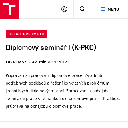
VUT
PŘIHLÁSIT
HLEDAT
MENU
SE
DETAIL PŘEDMĚTU
Diplomový seminář I (K-PKO)
FAST-CM52
Ak. rok: 2011/2012
Příprava na zpracování diplomové práce. Zvládnutí
potřebných podkladů a řešení konkrétních problémům
jednotlivých diplomových prací. Zpracování a obhajoba
seminární práce s tématikou dle diplomové práce. Praktická
průprava na obhajobu diplomové práce.