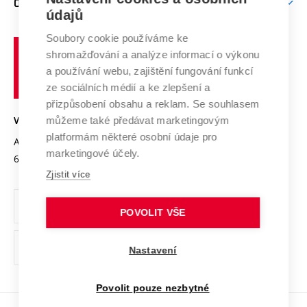
O UNIVERZITĚ
Doktorské studium
Podpora podnikání
E-přihláška
údajů
Zahraniční spolupráce
Systém zajišťování kvality výzkumu
Profil univerzity
Spolupráce se školami
Soubory cookie používáme ke
Vysoké
Výzkumné infrastruktury
shromažďování a analýze informací o výkonu
Udržitelná univerzita
učení
Služby univerzity
Transfer znalostí
a používání webu, zajištění fungování funkcí
technické
Podnikavá univerzita / ContriBUTe
Mezinárodní dohody
ze sociálních médií a ke zlepšení a
Open Science
v
Bezpečná univerzita
přizpůsobení obsahu a reklam. Se souhlasem
Univerzitní sítě
Brně
Projekty
můžeme také předávat marketingovým
VYSOKÉ UČENÍ TECHNICKÉ V BRNĚ
Vyznamenání
platformám některé osobní údaje pro
Projekty ze strukturálních fondů
Antonínská 548/1
www.vut.cz
marketingové účely.
Organizační struktura
602 00 Brno
vut@vutbr.cz
Specifický výzkum
Zjistit více
Úřední deska
Ochrana osobních údajů
POVOLIT VŠE
(externí
Pracovní příležitosti
Nastavení
odkaz)
Podpora a rozvoj zaměstnanců a studujících
Povolit pouze nezbytné
Rovné příležitosti