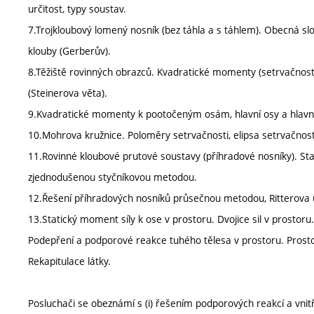
určitost, typy soustav.
7.Trojkloubový lomený nosník (bez táhla a s táhlem). Obecná slo
klouby (Gerberův).
8.Těžiště rovinných obrazců. Kvadratické momenty (setrvačnos
(Steinerova věta).
9.Kvadratické momenty k pootočeným osám, hlavní osy a hlavn
10.Mohrova kružnice. Poloměry setrvačnosti, elipsa setrvačnost
11.Rovinné kloubové prutové soustavy (příhradové nosníky). Sta
zjednodušenou styčníkovou metodou.
12.Řešení příhradových nosníků průsečnou metodou, Ritterova 
13.Statický moment síly k ose v prostoru. Dvojice sil v prostoru
Podepření a podporové reakce tuhého tělesa v prostoru. Pros
Rekapitulace látky.
Posluchači se obeznámí s (i) řešením podporových reakcí a vnitřní