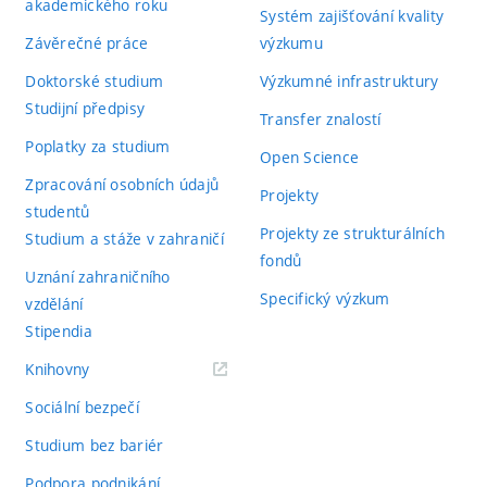
akademického roku
Systém zajišťování kvality
Závěrečné práce
výzkumu
Doktorské studium
Výzkumné infrastruktury
Studijní předpisy
Transfer znalostí
Poplatky za studium
Open Science
Zpracování osobních údajů
Projekty
studentů
Projekty ze strukturálních
Studium a stáže v zahraničí
fondů
Uznání zahraničního
Specifický výzkum
vzdělání
Stipendia
(externí
Knihovny
odkaz)
Sociální bezpečí
Studium bez bariér
Podpora podnikání