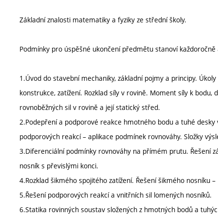
Základní znalosti matematiky a fyziky ze střední školy.
Podmínky pro úspěšné ukončení předmětu stanoví každoročně 
1.Úvod do stavební mechaniky, základní pojmy a principy. Úkol
konstrukce, zatížení. Rozklad síly v rovině. Moment síly k bodu, d
rovnoběžných sil v rovině a její statický střed.
2.Podepření a podporové reakce hmotného bodu a tuhé desky v r
podporových reakcí – aplikace podmínek rovnováhy. Složky výsle
3.Diferenciální podmínky rovnováhy na přímém prutu. Řešení zá
nosník s převislými konci.
4.Rozklad šikmého spojitého zatížení. Řešení šikmého nosníku – 
5.Řešení podporových reakcí a vnitřních sil lomených nosníků.
6.Statika rovinných soustav složených z hmotných bodů a tuhých