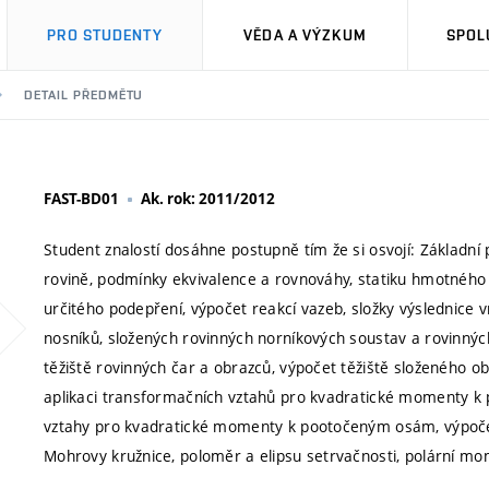
PRO STUDENTY
VĚDA A VÝZKUM
SPOL
DETAIL PŘEDMĚTU
FAST-BD01
Ak. rok: 2011/2012
Student znalostí dosáhne postupně tím že si osvojí: Základní 
rovině, podmínky ekvivalence a rovnováhy, statiku hmotného 
určitého podepření, výpočet reakcí vazeb, složky výslednice v
nosníků, složených rovinných norníkových soustav a rovinných
těžiště rovinných čar a obrazců, výpočet těžiště složeného 
aplikaci transformačních vztahů pro kvadratické momenty k 
vztahy pro kvadratické momenty k pootočeným osám, výpoče
Mohrovy kružnice, poloměr a elipsu setrvačnosti, polární mo