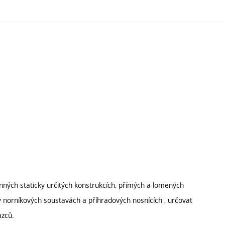
inných staticky určitých konstrukcích, přímých a lomených
ný norníkových soustavách a příhradových nosnících , určovat
azců.