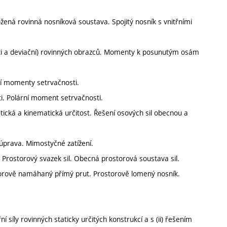
žená rovinná nosníková soustava. Spojitý nosník s vnitřními
ti a deviační) rovinných obrazců. Momenty k posunutým osám
í momenty setrvačnosti.
i. Polární moment setrvačnosti.
tická a kinematická určitost. Řešení osových sil obecnou a
úprava. Mimostyčné zatížení.
. Prostorový svazek sil. Obecná prostorová soustava sil.
torově namáhaný přímý prut. Prostorově lomený nosník.
 síly rovinných staticky určitých konstrukcí a s (ii) řešením