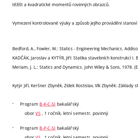
těžišt a kvadratické momentů rovinných obrazců.
Vymezení kontrolované výuky a způsob jejího provádění stanov
Bedford, A., Fowler, W.: Statics - Engineering Mechanics. Addis
KADČÁK, Jaroslav a KYTÝR, Jiří: Statika stavebních konstrukcí I
Meriam, J. L.: Statics and Dynamics. John Wiley & Sons, 1978. (
Kytýr Jiří, Keršner Zbyněk, Zídek Rostislav, Vlk Zbyněk: Základy 
Program
B-K-C-SI
bakalářský
obor
VS
, 1 ročník, letní semestr, povinný
Program
B-P-C-SI
bakalářský
obor
VS
, 1 ročník, letní semestr, povinný