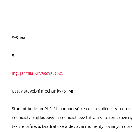
čeština
5
Ing. Jarmila Křiváková, CSc.
Ústav stavební mechaniky (STM)
Student bude umět řešit podporové reakce a vnitřní síly na rov
nosnících, trojkloubových nosnících bez táhla a s táhlem, rovin
těžiště průřezů, kvadratické a deviační momenty rovinných obr