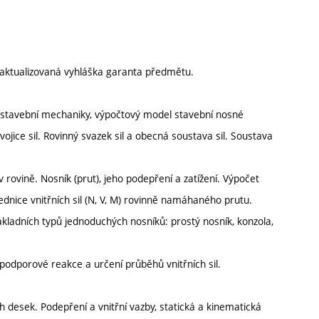
aktualizovaná vyhláška garanta předmětu.
y stavební mechaniky, výpočtový model stavební nosné
vojice sil. Rovinný svazek sil a obecná soustava sil. Soustava
ovině. Nosník (prut), jeho podepření a zatížení. Výpočet
dnice vnitřních sil (N, V, M) rovinně namáhaného prutu.
kladních typů jednoduchých nosníků: prostý nosník, konzola,
podporové reakce a určení průběhů vnitřních sil.
 desek. Podepření a vnitřní vazby, statická a kinematická