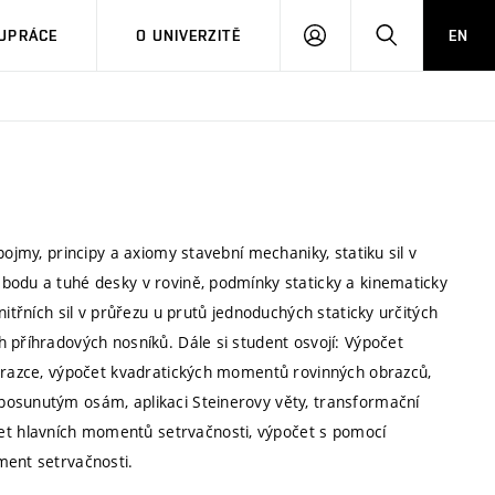
PŘIHLÁSIT
HLEDAT
UPRÁCE
O UNIVERZITĚ
EN
SE
pojmy, principy a axiomy stavební mechaniky, statiku sil v
bodu a tuhé desky v rovině, podmínky staticky a kinematicky
nitřních sil v průřezu u prutů jednoduchých staticky určitých
 příhradových nosníků. Dále si student osvojí: Výpočet
obrazce, výpočet kvadratických momentů rovinných obrazců,
posunutým osám, aplikaci Steinerovy věty, transformační
t hlavních momentů setrvačnosti, výpočet s pomocí
ment setrvačnosti.