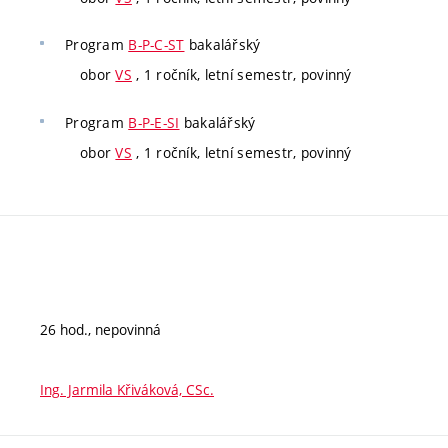
Program
B-P-C-ST
bakalářský
obor
VS
, 1 ročník, letní semestr, povinný
Program
B-P-E-SI
bakalářský
obor
VS
, 1 ročník, letní semestr, povinný
26 hod., nepovinná
Ing. Jarmila Křiváková, CSc.