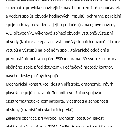
schématu, pravidla související s návrhem rozmístění součástek
a vedení spojů), obvody hodinových impulzů (ochranné paralelní
spoje, odrazy na vedení a jejich potlačení), analogové obvody,
A/D převodníky, výkonové spínací obvody, vstupně/výstupní
obvody (izolace a separace vstupně/výstupních obvodů, filtrace
vstupů a výstupů na plošném spoji, galvanické oddělení a
přemostění), ochrana před ESD (ochrana I/O svorek, ochrana
plošného spoje před dotykem). Počítačové metody kontroly
návrhu desky plošných spojů.
Mechanická konstrukce (design přístroje, ergonomie, návrh
plošných spojů, chlazení). Technika vnitřního spojování,
elektromagnetické kompatibilita. Vlastnosti a schopnosti
obsluhy (rozmístění ovládacích prvků).
Základní operace při výrobě. Montážní postupy. Jakost
elektronických zařízení, TQM, FMEA. Hodnocení, certifikace a