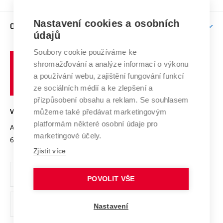
Brno
Podpora excelence
Závěrečné práce
Studium bez bariér
Zpracování osobních údajů uchazečů o studium
Firemní spolupráce
Mezinárodní vědecká rada
Nastavení cookies a osobních
O UNIVERZITĚ
Doktorské studium
Podpora podnikání
E-přihláška
údajů
Zahraniční spolupráce
Systém zajišťování kvality výzkumu
Profil univerzity
Spolupráce se školami
Soubory cookie používáme ke
Vysoké
Výzkumné infrastruktury
shromažďování a analýze informací o výkonu
Udržitelná univerzita
učení
Služby univerzity
Transfer znalostí
a používání webu, zajištění fungování funkcí
technické
Podnikavá univerzita / ContriBUTe
Mezinárodní dohody
ze sociálních médií a ke zlepšení a
Open Science
v
Bezpečná univerzita
přizpůsobení obsahu a reklam. Se souhlasem
Univerzitní sítě
Brně
Projekty
můžeme také předávat marketingovým
VYSOKÉ UČENÍ TECHNICKÉ V BRNĚ
Vyznamenání
platformám některé osobní údaje pro
Projekty ze strukturálních fondů
Antonínská 548/1
www.vut.cz
marketingové účely.
Organizační struktura
602 00 Brno
vut@vutbr.cz
Specifický výzkum
Zjistit více
Úřední deska
Ochrana osobních údajů
POVOLIT VŠE
(externí
Pracovní příležitosti
Nastavení
odkaz)
Podpora a rozvoj zaměstnanců a studujících