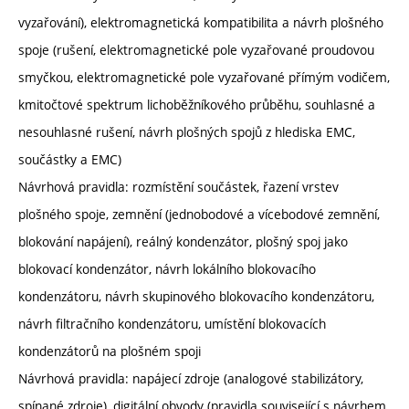
vyzařování), elektromagnetická kompatibilita a návrh plošného
spoje (rušení, elektromagnetické pole vyzařované proudovou
smyčkou, elektromagnetické pole vyzařované přímým vodičem,
kmitočtové spektrum lichoběžníkového průběhu, souhlasné a
nesouhlasné rušení, návrh plošných spojů z hlediska EMC,
součástky a EMC)
Návrhová pravidla: rozmístění součástek, řazení vrstev
plošného spoje, zemnění (jednobodové a vícebodové zemnění,
blokování napájení), reálný kondenzátor, plošný spoj jako
blokovací kondenzátor, návrh lokálního blokovacího
kondenzátoru, návrh skupinového blokovacího kondenzátoru,
návrh filtračního kondenzátoru, umístění blokovacích
kondenzátorů na plošném spoji
Návrhová pravidla: napájecí zdroje (analogové stabilizátory,
spínané zdroje), digitální obvody (pravidla související s návrhem