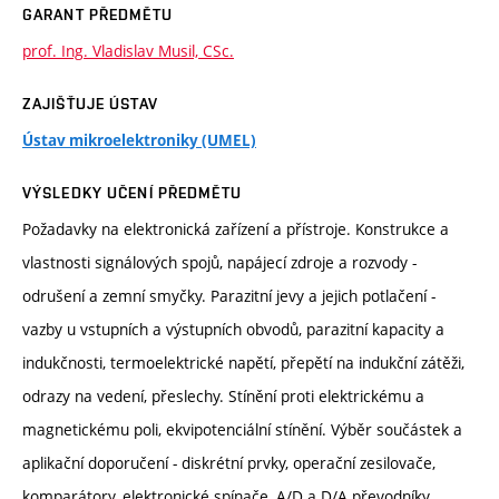
GARANT PŘEDMĚTU
prof. Ing. Vladislav Musil, CSc.
ZAJIŠŤUJE ÚSTAV
Ústav mikroelektroniky (UMEL)
VÝSLEDKY UČENÍ PŘEDMĚTU
Požadavky na elektronická zařízení a přístroje. Konstrukce a
vlastnosti signálových spojů, napájecí zdroje a rozvody -
odrušení a zemní smyčky. Parazitní jevy a jejich potlačení -
vazby u vstupních a výstupních obvodů, parazitní kapacity a
indukčnosti, termoelektrické napětí, přepětí na indukční zátěži,
odrazy na vedení, přeslechy. Stínění proti elektrickému a
magnetickému poli, ekvipotenciální stínění. Výběr součástek a
aplikační doporučení - diskrétní prvky, operační zesilovače,
komparátory, elektronické spínače, A/D a D/A převodníky,