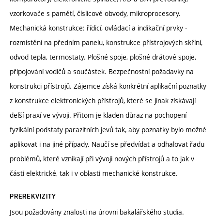
vzorkovače s pamětí, číslicové obvody, mikroprocesory.
Mechanická konstrukce: řídicí, ovládací a indikační prvky -
rozmístění na předním panelu, konstrukce přístrojových skříní,
odvod tepla, termostaty. Plošné spoje, plošné drátové spoje,
připojování vodičů a součástek. Bezpečnostní požadavky na
konstrukci přístrojů. Zájemce získá konkrétní aplikační poznatky
z konstrukce elektronických přístrojů, které se jinak získávají
delší praxí ve vývoji. Přitom je kladen důraz na pochopení
fyzikální podstaty parazitních jevů tak, aby poznatky bylo možné
aplikovat i na jiné případy. Naučí se předvídat a odhalovat řadu
problémů, které vznikají při vývoji nových přístrojů a to jak v
části elektrické, tak i v oblasti mechanické konstrukce.
PREREKVIZITY
Jsou požadovány znalosti na úrovni bakalářského studia.