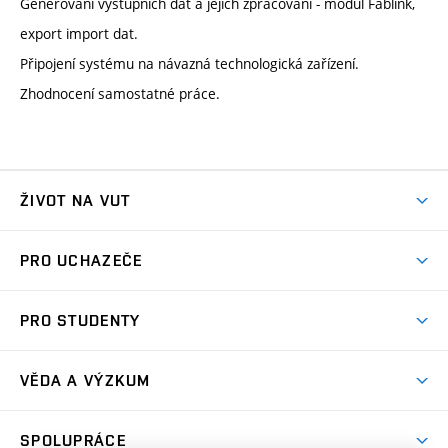
Generování výstupních dat a jejich zpracování - modul Fablink,
export import dat.
Připojení systému na návazná technologická zařízení.
Zhodnocení samostatné práce.
ŽIVOT NA VUT
Atmosféra VUT
PRO UCHAZEČE
Prostory školy
Proč na VUT
Koleje
PRO STUDENTY
Studijní programy
Stravování
Předměty
Studijní předpisy
Studium a stáže v zahraničí
Stipendia
Dny otevřených dveří
VĚDA A VÝZKUM
Sport na VUT
(externí
Studijní programy
Poplatky za studium
Uznání zahraničního vzdělání
Knihovny
Aktivity pro juniory
Studentský život
odkaz)
Věda a výzkum na VUT
Harmonogram akademického roku
Zpracování osobních údajů studentů
Sociální bezpečí
SPOLUPRÁCE
Celoživotní vzdělávání