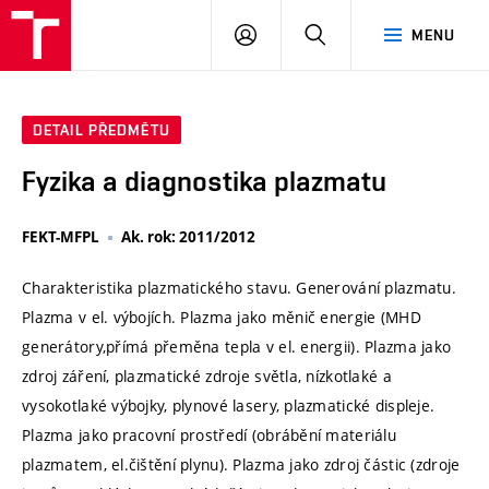
VUT
PŘIHLÁSIT
HLEDAT
MENU
SE
DETAIL PŘEDMĚTU
Fyzika a diagnostika plazmatu
FEKT-MFPL
Ak. rok: 2011/2012
Charakteristika plazmatického stavu. Generování plazmatu.
Plazma v el. výbojích. Plazma jako měnič energie (MHD
generátory,přímá přeměna tepla v el. energii). Plazma jako
zdroj záření, plazmatické zdroje světla, nízkotlaké a
vysokotlaké výbojky, plynové lasery, plazmatické displeje.
Plazma jako pracovní prostředí (obrábění materiálu
plazmatem, el.čištění plynu). Plazma jako zdroj částic (zdroje