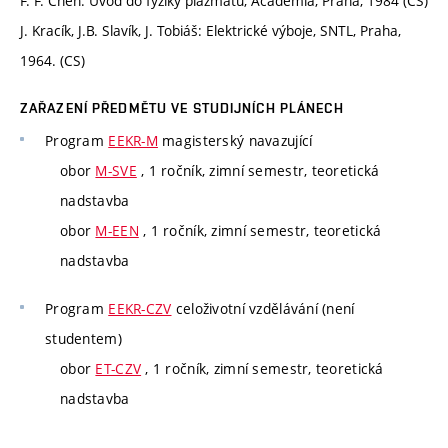
F. F. Chen: Úvod do fyziky plazmatu, Academia, Praha, 1984 (CS)
J. Kracík, J.B. Slavík, J. Tobiáš: Elektrické výboje, SNTL, Praha,
1964. (CS)
ZAŘAZENÍ PŘEDMĚTU VE STUDIJNÍCH PLÁNECH
Program
EEKR-M
magisterský navazující
obor
M-SVE
, 1 ročník, zimní semestr, teoretická
nadstavba
obor
M-EEN
, 1 ročník, zimní semestr, teoretická
nadstavba
Program
EEKR-CZV
celoživotní vzdělávání (není
studentem)
obor
ET-CZV
, 1 ročník, zimní semestr, teoretická
nadstavba