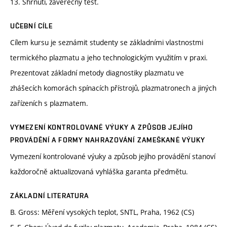
13. Shrnutí, závěrečný test.
UČEBNÍ CÍLE
Cílem kursu je seznámit studenty se základními vlastnostmi
termického plazmatu a jeho technologickým využitím v praxi.
Prezentovat základní metody diagnostiky plazmatu ve
zhášecích komorách spínacích přístrojů, plazmatronech a jiných
zařízeních s plazmatem.
VYMEZENÍ KONTROLOVANÉ VÝUKY A ZPŮSOB JEJÍHO
PROVÁDĚNÍ A FORMY NAHRAZOVÁNÍ ZAMEŠKANÉ VÝUKY
Vymezení kontrolované výuky a způsob jejího provádění stanoví
každoročně aktualizovaná vyhláška garanta předmětu.
ZÁKLADNÍ LITERATURA
B. Gross: Měření vysokých teplot, SNTL, Praha, 1962 (CS)