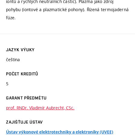
iontů a rychlých neutralních částic). Plazma jako zdroj
pohybu (iontové a plazmatické pohony). Řízená termojaderná
fúze.
JAZYK VÝUKY
čeština
POČET KREDITŮ
5
GARANT PŘEDMĚTU
prof. RNDr. Vladimír Aubrecht, CSc.
ZAJIŠŤUJE ÚSTAV
Ústav výkonové elektrotechniky a elektroniky (UVEE)