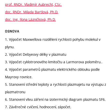
prof. RNDr. Vladimír Aubrecht, CSc.
doc. RNDr. Milada Bartlová, Ph.D.
doc. Ing. Ilona Lázničková, Ph.D.
OSNOVA
1. Výpočet Maxwellova rozdělení rychlosti pohybu molekul v
plynu.
2. Výpočet Debyeovy délky v plazmatu
3. Výpočet cyklotronového kmitočtu a Larmorova poloměru..
4. Výpočet parametrů plazmatu elektrického oblouku podle
Mayrovy rovnice.
5. Stanovení střední teploty a rychlosti plazmajetu na výstupu z
plazmatronu
6. Stanovení vlivu záření na izotermický diagram plazmatu SF6.
7. Závěrečné cvičení, hodnocení, zápočet.