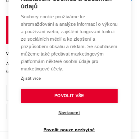
O UNIVERZITĚ
Doktorské studium
Podpora podnikání
E-přihláška
údajů
Zahraniční spolupráce
Systém zajišťování kvality výzkumu
Profil univerzity
Spolupráce se školami
Soubory cookie používáme ke
Vysoké
Výzkumné infrastruktury
shromažďování a analýze informací o výkonu
Udržitelná univerzita
učení
Služby univerzity
Transfer znalostí
a používání webu, zajištění fungování funkcí
technické
Podnikavá univerzita / ContriBUTe
Mezinárodní dohody
ze sociálních médií a ke zlepšení a
Open Science
v
Bezpečná univerzita
přizpůsobení obsahu a reklam. Se souhlasem
Univerzitní sítě
Brně
Projekty
můžeme také předávat marketingovým
VYSOKÉ UČENÍ TECHNICKÉ V BRNĚ
Vyznamenání
platformám některé osobní údaje pro
Projekty ze strukturálních fondů
Antonínská 548/1
www.vut.cz
marketingové účely.
Organizační struktura
602 00 Brno
vut@vutbr.cz
Specifický výzkum
Zjistit více
Úřední deska
Ochrana osobních údajů
POVOLIT VŠE
(externí
Pracovní příležitosti
Nastavení
odkaz)
Podpora a rozvoj zaměstnanců a studujících
Povolit pouze nezbytné
Rovné příležitosti