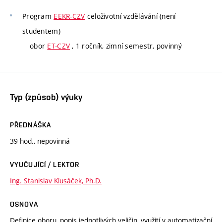
Program
EEKR-CZV
celoživotní vzdělávání (není
studentem)
obor
ET-CZV
, 1 ročník, zimní semestr, povinný
Typ (způsob) výuky
PŘEDNÁŠKA
39 hod., nepovinná
VYUČUJÍCÍ / LEKTOR
Ing. Stanislav Klusáček, Ph.D.
OSNOVA
Definice oboru, popis jednotlivých veličin, využití v automatizační