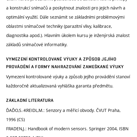
a konstrukcí snímačů a poskytnout znalosti pro jejich návrh a
optimální využití. Dále seznámit se základními problémovými
oblastmi snímačové techniky (parazitní vlivy, kalibrace,
diagnostika apod.). Hlavním úkolem kursu je inženýrská znalost
základů snímačové informatiky.
VYMEZENÍ KONTROLOVANÉ VÝUKY A ZPŮSOB JEJÍHO
PROVÁDĚNÍ A FORMY NAHRAZOVÁNÍ ZAMEŠKANÉ VÝUKY
Vymezení kontrolované výuky a způsob jejího provádění stanoví
každoročně aktualizovaná vyhláška garanta předmětu.
ZÁKLADNÍ LITERATURA
ĎAĎO,S.-KREIDL,M.: Senzory a měřicí obvody. ČVUT Praha,
1996 (CS)
FRADEN,J.: Handbook of modern sensors. Springer 2004, ISBN