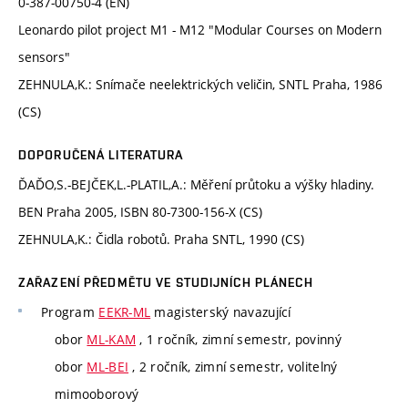
0-387-00750-4 (EN)
Leonardo pilot project M1 - M12 "Modular Courses on Modern
sensors"
ZEHNULA,K.: Snímače neelektrických veličin, SNTL Praha, 1986
(CS)
DOPORUČENÁ LITERATURA
ĎAĎO,S.-BEJČEK,L.-PLATIL,A.: Měření průtoku a výšky hladiny.
BEN Praha 2005, ISBN 80-7300-156-X (CS)
ZEHNULA,K.: Čidla robotů. Praha SNTL, 1990 (CS)
ZAŘAZENÍ PŘEDMĚTU VE STUDIJNÍCH PLÁNECH
Program
EEKR-ML
magisterský navazující
obor
ML-KAM
, 1 ročník, zimní semestr, povinný
obor
ML-BEI
, 2 ročník, zimní semestr, volitelný
mimooborový