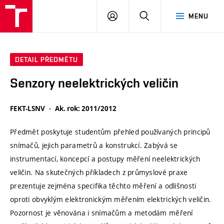
VUT
PŘIHLÁSIT
HLEDAT
MENU
SE
DETAIL PŘEDMĚTU
Senzory neelektrických veličin
FEKT-LSNV
Ak. rok: 2011/2012
Předmět poskytuje studentům přehled používaných principů
snímačů, jejich parametrů a konstrukcí. Zabývá se
instrumentací, koncepcí a postupy měření neelektrických
veličin. Na skutečných příkladech z průmyslové praxe
prezentuje zejména specifika těchto měření a odlišnosti
oproti obvyklým elektronickým měřením elektrických veličin.
Pozornost je věnována i snímačům a metodám měření