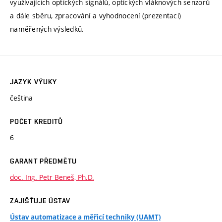
využívajících optických signálů, optických vláknových senzorů
a dále sběru, zpracování a vyhodnocení (prezentaci)
naměřených výsledků.
JAZYK VÝUKY
čeština
POČET KREDITŮ
6
GARANT PŘEDMĚTU
doc. Ing. Petr Beneš, Ph.D.
ZAJIŠŤUJE ÚSTAV
Ústav automatizace a měřicí techniky (UAMT)