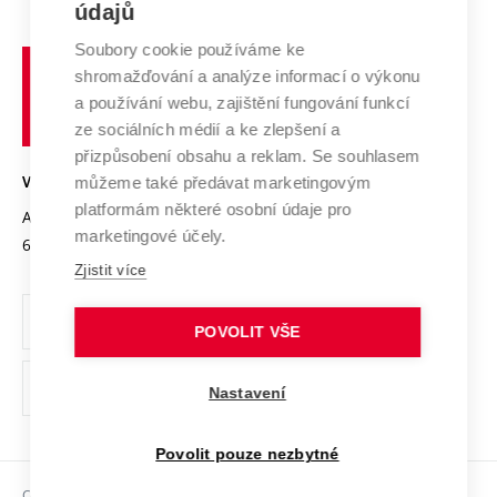
E-přihláška
údajů
Zahraniční spolupráce
Systém zajišťování kvality výzkumu
Profil univerzity
Spolupráce se školami
Soubory cookie používáme ke
Vysoké
Výzkumné infrastruktury
shromažďování a analýze informací o výkonu
Udržitelná univerzita
učení
Služby univerzity
Transfer znalostí
a používání webu, zajištění fungování funkcí
technické
Podnikavá univerzita / ContriBUTe
Mezinárodní dohody
ze sociálních médií a ke zlepšení a
Open Science
v
Bezpečná univerzita
přizpůsobení obsahu a reklam. Se souhlasem
Univerzitní sítě
Brně
Projekty
můžeme také předávat marketingovým
VYSOKÉ UČENÍ TECHNICKÉ V BRNĚ
Vyznamenání
platformám některé osobní údaje pro
Projekty ze strukturálních fondů
Antonínská 548/1
www.vut.cz
marketingové účely.
Organizační struktura
602 00 Brno
vut@vutbr.cz
Specifický výzkum
Zjistit více
Úřední deska
Ochrana osobních údajů
POVOLIT VŠE
(externí
Pracovní příležitosti
Nastavení
odkaz)
Podpora a rozvoj zaměstnanců a studujících
Povolit pouze nezbytné
Rovné příležitosti
Copyright © 2026 VUT
Sociální bezpečí