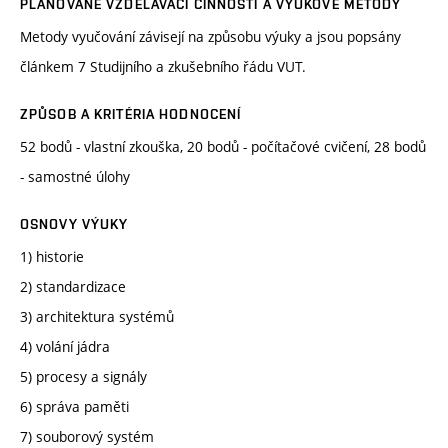
PLÁNOVANÉ VZDĚLÁVACÍ ČINNOSTI A VÝUKOVÉ METODY
Metody vyučování závisejí na způsobu výuky a jsou popsány
článkem 7 Studijního a zkušebního řádu VUT.
ZPŮSOB A KRITÉRIA HODNOCENÍ
52 bodů - vlastní zkouška, 20 bodů - počítačové cvičení, 28 bodů
- samostné úlohy
OSNOVY VÝUKY
1) historie
2) standardizace
3) architektura systémů
4) volání jádra
5) procesy a signály
6) správa paměti
7) souborový systém