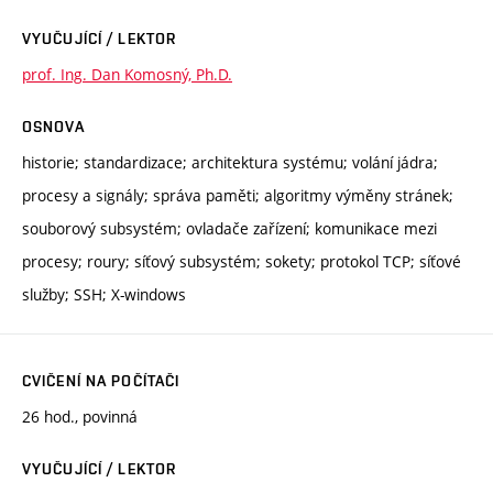
VYUČUJÍCÍ / LEKTOR
prof. Ing. Dan Komosný, Ph.D.
OSNOVA
historie; standardizace; architektura systému; volání jádra;
procesy a signály; správa paměti; algoritmy výměny stránek;
souborový subsystém; ovladače zařízení; komunikace mezi
procesy; roury; síťový subsystém; sokety; protokol TCP; síťové
služby; SSH; X-windows
CVIČENÍ NA POČÍTAČI
26 hod., povinná
VYUČUJÍCÍ / LEKTOR