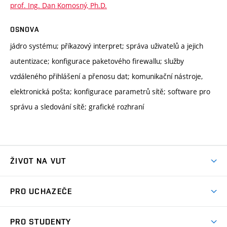
prof. Ing. Dan Komosný, Ph.D.
OSNOVA
jádro systému; příkazový interpret; správa uživatelů a jejich
autentizace; konfigurace paketového firewallu; služby
vzdáleného přihlášení a přenosu dat; komunikační nástroje,
elektronická pošta; konfigurace parametrů sítě; software pro
správu a sledování sítě; grafické rozhraní
ŽIVOT NA VUT
Atmosféra VUT
PRO UCHAZEČE
Prostory školy
Proč na VUT
Koleje
PRO STUDENTY