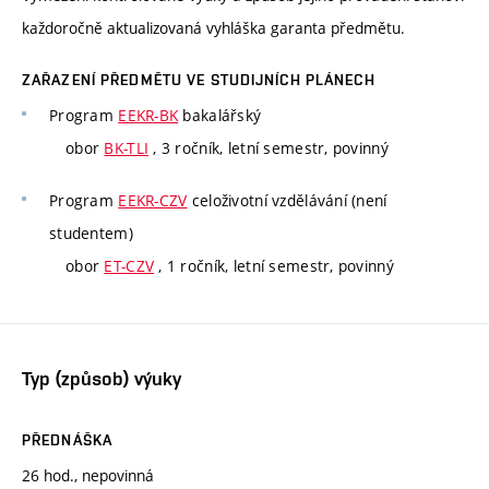
každoročně aktualizovaná vyhláška garanta předmětu.
ZAŘAZENÍ PŘEDMĚTU VE STUDIJNÍCH PLÁNECH
Program
EEKR-BK
bakalářský
obor
BK-TLI
, 3 ročník, letní semestr, povinný
Program
EEKR-CZV
celoživotní vzdělávání (není
studentem)
obor
ET-CZV
, 1 ročník, letní semestr, povinný
Typ (způsob) výuky
PŘEDNÁŠKA
26 hod., nepovinná