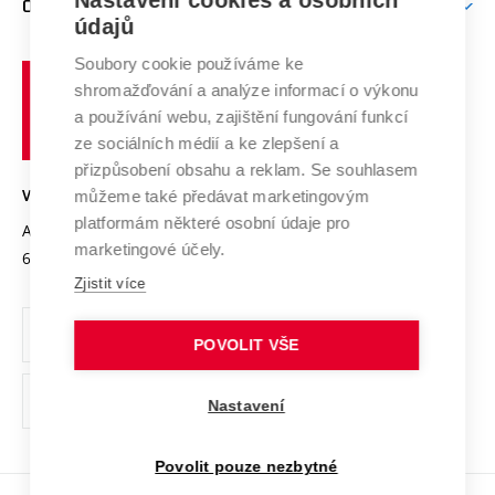
Nastavení cookies a osobních
O UNIVERZITĚ
Doktorské studium
Podpora podnikání
E-přihláška
údajů
Zahraniční spolupráce
Systém zajišťování kvality výzkumu
Profil univerzity
Spolupráce se školami
Soubory cookie používáme ke
Vysoké
Výzkumné infrastruktury
shromažďování a analýze informací o výkonu
Udržitelná univerzita
učení
Služby univerzity
Transfer znalostí
a používání webu, zajištění fungování funkcí
technické
Podnikavá univerzita / ContriBUTe
Mezinárodní dohody
ze sociálních médií a ke zlepšení a
Open Science
v
Bezpečná univerzita
přizpůsobení obsahu a reklam. Se souhlasem
Univerzitní sítě
Brně
Projekty
můžeme také předávat marketingovým
VYSOKÉ UČENÍ TECHNICKÉ V BRNĚ
Vyznamenání
platformám některé osobní údaje pro
Projekty ze strukturálních fondů
Antonínská 548/1
www.vut.cz
marketingové účely.
Organizační struktura
602 00 Brno
vut@vutbr.cz
Specifický výzkum
Zjistit více
Úřední deska
Ochrana osobních údajů
POVOLIT VŠE
(externí
Pracovní příležitosti
Nastavení
odkaz)
Podpora a rozvoj zaměstnanců a studujících
Povolit pouze nezbytné
Rovné příležitosti