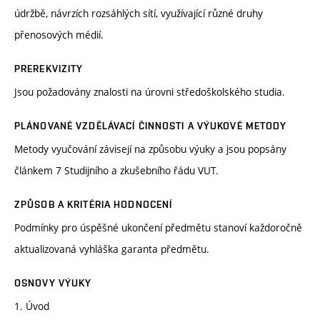
údržbě, návrzích rozsáhlých sítí, využívající různé druhy
přenosových médií.
PREREKVIZITY
Jsou požadovány znalosti na úrovni středoškolského studia.
PLÁNOVANÉ VZDĚLÁVACÍ ČINNOSTI A VÝUKOVÉ METODY
Metody vyučování závisejí na způsobu výuky a jsou popsány
článkem 7 Studijního a zkušebního řádu VUT.
ZPŮSOB A KRITÉRIA HODNOCENÍ
Podmínky pro úspěšné ukončení předmětu stanoví každoročně
aktualizovaná vyhláška garanta předmětu.
OSNOVY VÝUKY
1. Úvod