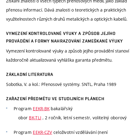
Získání znalostí o všech typech přenosových médií, jako základ
přenosu informací. Dává znalosti o teoretických a praktických
využitelnostech různých druhů metalických a optických kabelů.
VYMEZENÍ KONTROLOVANÉ VÝUKY A ZPŮSOB JEJÍHO
PROVÁDĚNÍ A FORMY NAHRAZOVÁNÍ ZAMEŠKANÉ VÝUKY
Vymezení kontrolované výuky a způsob jejího provádění stanoví
každoročně aktualizovaná vyhláška garanta předmětu.
ZÁKLADNÍ LITERATURA
Sobotka, V. a kol.: Přenosové systémy. SNTL, Praha 1989
ZAŘAZENÍ PŘEDMĚTU VE STUDIJNÍCH PLÁNECH
Program
EEKR-BK
bakalářský
obor
BK-TLI
, 2 ročník, letní semestr, volitelný oborový
Program
EEKR-CZV
celoživotní vzdělávání (není