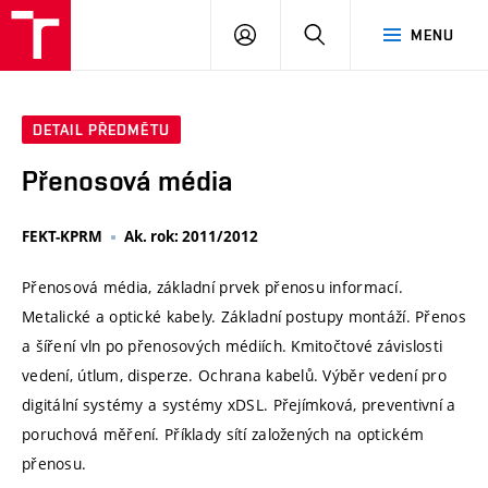
VUT
PŘIHLÁSIT
HLEDAT
MENU
SE
DETAIL PŘEDMĚTU
Přenosová média
FEKT-KPRM
Ak. rok: 2011/2012
Přenosová média, základní prvek přenosu informací.
Metalické a optické kabely. Základní postupy montáží. Přenos
a šíření vln po přenosových médiích. Kmitočtové závislosti
vedení, útlum, disperze. Ochrana kabelů. Výběr vedení pro
digitální systémy a systémy xDSL. Přejímková, preventivní a
poruchová měření. Příklady sítí založených na optickém
přenosu.