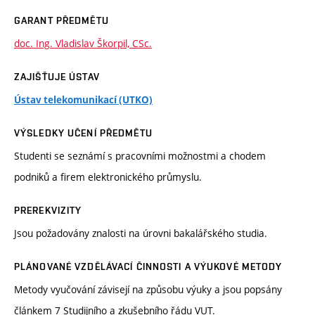
GARANT PŘEDMĚTU
doc. Ing. Vladislav Škorpil, CSc.
ZAJIŠŤUJE ÚSTAV
Ústav telekomunikací (UTKO)
VÝSLEDKY UČENÍ PŘEDMĚTU
Studenti se seznámí s pracovními možnostmi a chodem
podniků a firem elektronického průmyslu.
PREREKVIZITY
Jsou požadovány znalosti na úrovni bakalářského studia.
PLÁNOVANÉ VZDĚLÁVACÍ ČINNOSTI A VÝUKOVÉ METODY
Metody vyučování závisejí na způsobu výuky a jsou popsány
článkem 7 Studijního a zkušebního řádu VUT.