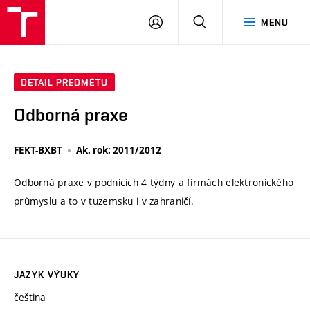
VUT
PŘIHLÁSIT
HLEDAT
MENU
SE
DETAIL PŘEDMĚTU
Odborná praxe
FEKT-BXBT
Ak. rok: 2011/2012
Odborná praxe v podnicích 4 týdny a firmách elektronického
průmyslu a to v tuzemsku i v zahraničí.
JAZYK VÝUKY
čeština