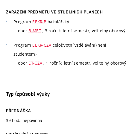
ZAŘAZENÍ PŘEDMĚTU VE STUDIJNÍCH PLÁNECH
Program
EEKR-B
bakalářský
obor
B-MET
, 3 ročník, letní semestr, volitelný oborový
Program
EEKR-CZV
celoživotní vzdělávání (není
studentem)
obor
ET-CZV
, 1 ročník, letní semestr, volitelný oborový
Typ (způsob) výuky
PŘEDNÁŠKA
39 hod., nepovinná