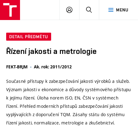
VUT
PŘIHLÁSIT
HLEDAT
MENU
SE
DETAIL PŘEDMĚTU
Řízení jakosti a metrologie
FEKT-BRJM
Ak. rok: 2011/2012
Současné přístupy k zabezpečování jakosti výrobků a služeb.
Význam jakosti v ekonomice a důvody systémového přístupu
k jejímu řízení. Úloha norem ISO, EN, ČSN v systémech
řízení. Přehled moderních přístupů zabezpečování jakosti
vyplývajících z doporučení TQM. Zásahy státu do systému
řízení jakosti, normalizace, metrologie a zkušebnictví.