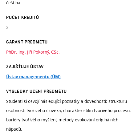
čeština
POČET KREDITŮ
3
GARANT PŘEDMĚTU
PhDr. Ing. Jiří Pokorný, CSc.
ZAJIŠŤUJE ÚSTAV
Ústav managementu (ÚM)
VÝSLEDKY UČENÍ PŘEDMĚTU
Studenti si osvojí následující poznatky a dovednosti: strukturu
osobnosti tvořivého člověka, charakteristiku tvořivého procesu,
bariéry tvořivého myšlení, metody evokování originálních
nápadů.