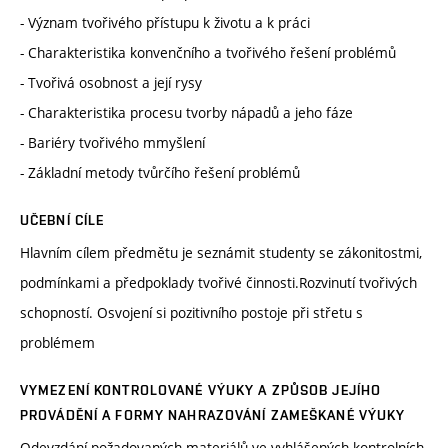
- Význam tvořivého přístupu k životu a k práci
- Charakteristika konvenčního a tvořivého řešení problémů
- Tvořivá osobnost a její rysy
- Charakteristika procesu tvorby nápadů a jeho fáze
- Bariéry tvořivého mmyšlení
- Základní metody tvůrčího řešení problémů
UČEBNÍ CÍLE
Hlavním cílem předmětu je seznámit studenty se zákonitostmi,
podmínkami a předpoklady tvořivé činnosti.Rozvinutí tvořivých
schopností. Osvojení si pozitivního postoje při střetu s
problémem
VYMEZENÍ KONTROLOVANÉ VÝUKY A ZPŮSOB JEJÍHO
PROVÁDĚNÍ A FORMY NAHRAZOVÁNÍ ZAMEŠKANÉ VÝUKY
Odevzdání požadovaných materiálů ve vyhlášených kontrolních