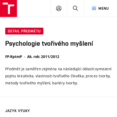
VUT
PŘIHLÁSIT
HLEDAT
MENU
SE
DETAIL PŘEDMĚTU
Psychologie tvořivého myšlení
FP-RptmP
Ak. rok: 2011/2012
Předmět je zaměřen zejména na následující oblasti:vymezení
pojmu kreativita, vlastnosti tvořivého člověka, proces tvorby,
metody tvořivého myšlení, bariéry tvorby.
JAZYK VÝUKY