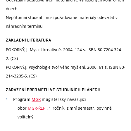
dnech.
Nepřítomní studenti musí požadované materiály odevzdat v
náhradním termínu.
ZÁKLADNÍ LITERATURA
POKORNÝ, J. Myslet kreativně. 2004. 124 s. ISBN 80-7204-324-
2. (CS)
POKORNÝ,J. Psychologie tvořivého myšlení. 2006. 61 s. ISBN 80-
214-3205-5. (CS)
ZAŘAZENÍ PŘEDMĚTU VE STUDIJNÍCH PLÁNECH
Program
MGR
magisterský navazující
obor
MGR-ŘEP
, 1 ročník, zimní semestr, povinně
volitelný