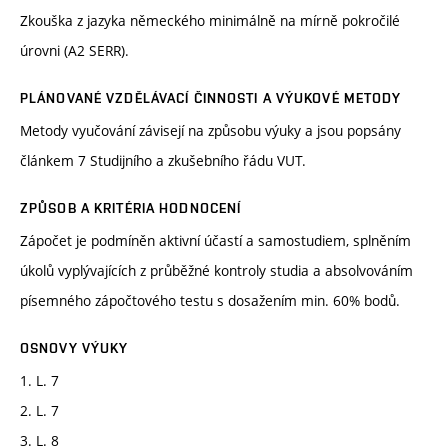
Zkouška z jazyka německého minimálně na mírně pokročilé
úrovni (A2 SERR).
PLÁNOVANÉ VZDĚLÁVACÍ ČINNOSTI A VÝUKOVÉ METODY
Metody vyučování závisejí na způsobu výuky a jsou popsány
článkem 7 Studijního a zkušebního řádu VUT.
ZPŮSOB A KRITÉRIA HODNOCENÍ
Zápočet je podmíněn aktivní účastí a samostudiem, splněním
úkolů vyplývajících z průběžné kontroly studia a absolvováním
písemného zápočtového testu s dosažením min. 60% bodů.
OSNOVY VÝUKY
1. L. 7
2. L. 7
3. L. 8