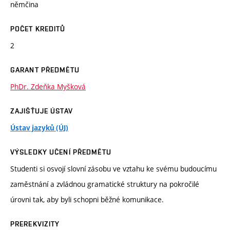
němčina
POČET KREDITŮ
2
GARANT PŘEDMĚTU
PhDr. Zdeňka Myšková
ZAJIŠŤUJE ÚSTAV
Ústav jazyků (ÚJ)
VÝSLEDKY UČENÍ PŘEDMĚTU
Studenti si osvojí slovní zásobu ve vztahu ke svému budoucímu
zaměstnání a zvládnou gramatické struktury na pokročilé
úrovni tak, aby byli schopni běžné komunikace.
PREREKVIZITY