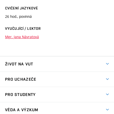
CVIČENÍ JAZYKOVÉ
26 hod., povinná
VYUČUJÍCÍ / LEKTOR
Mgr. Jana Návratová
ŽIVOT NA VUT
Atmosféra VUT
PRO UCHAZEČE
Prostory školy
Proč na VUT
Koleje
PRO STUDENTY
Studijní programy
Stravování
Předměty
Studijní předpisy
Studium a stáže v zahraničí
Stipendia
Dny otevřených dveří
VĚDA A VÝZKUM
Sport na VUT
(externí