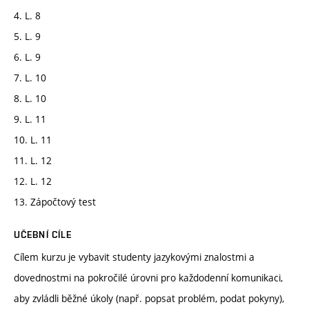
4. L. 8
5. L. 9
6. L. 9
7. L. 10
8. L. 10
9. L. 11
10. L. 11
11. L. 12
12. L. 12
13. Zápočtový test
UČEBNÍ CÍLE
Cílem kurzu je vybavit studenty jazykovými znalostmi a
dovednostmi na pokročilé úrovni pro každodenní komunikaci,
aby zvládli běžné úkoly (např. popsat problém, podat pokyny),