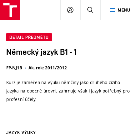
VUT
PŘIHLÁSIT
HLEDAT
MENU
SE
DETAIL PŘEDMĚTU
Německý jazyk B1 - 1
FP-NJ1B
Ak. rok: 2011/2012
Kurz je zaměřen na výuku němčiny jako druhého cizího
jazyka na obecné úrovni, zahrnuje však i jazyk potřebný pro
profesní účely.
JAZYK VÝUKY