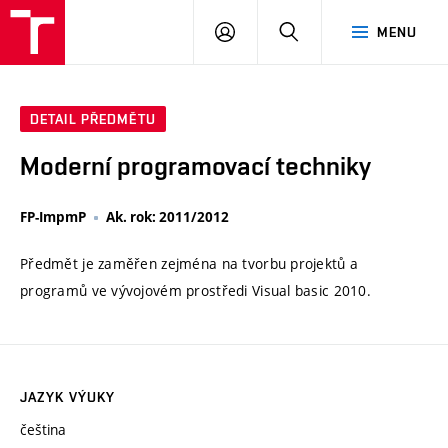
VUT
PŘIHLÁSIT
HLEDAT
MENU
SE
DETAIL PŘEDMĚTU
Moderní programovací techniky
FP-ImpmP
Ak. rok: 2011/2012
Předmět je zaměřen zejména na tvorbu projektů a
programů ve vývojovém prostředi Visual basic 2010.
JAZYK VÝUKY
čeština