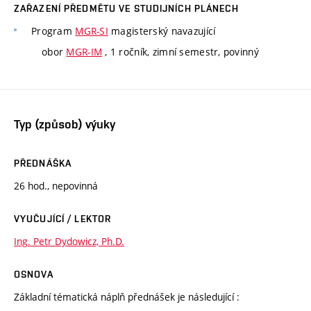
ZAŘAZENÍ PŘEDMĚTU VE STUDIJNÍCH PLÁNECH
Program
MGR-SI
magisterský navazující
obor
MGR-IM
, 1 ročník, zimní semestr, povinný
Typ (způsob) výuky
PŘEDNÁŠKA
26 hod., nepovinná
VYUČUJÍCÍ / LEKTOR
Ing. Petr Dydowicz, Ph.D.
OSNOVA
Základní tématická náplň přednášek je následující :