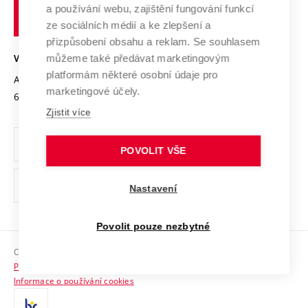
Služby univerzity
Transfer znalostí
a používání webu, zajištění fungování funkcí
technické
Podnikavá univerzita / ContriBUTe
Mezinárodní dohody
ze sociálních médií a ke zlepšení a
Open Science
v
Bezpečná univerzita
přizpůsobení obsahu a reklam. Se souhlasem
Univerzitní sítě
Brně
Projekty
můžeme také předávat marketingovým
VYSOKÉ UČENÍ TECHNICKÉ V BRNĚ
Vyznamenání
platformám některé osobní údaje pro
Projekty ze strukturálních fondů
Antonínská 548/1
www.vut.cz
marketingové účely.
Organizační struktura
602 00 Brno
vut@vutbr.cz
Specifický výzkum
Zjistit více
Úřední deska
Ochrana osobních údajů
POVOLIT VŠE
(externí
Pracovní příležitosti
Nastavení
odkaz)
Podpora a rozvoj zaměstnanců a studujících
Povolit pouze nezbytné
Rovné příležitosti
Copyright © 2026 VUT
Sociální bezpečí
Prohlášení o přístupnosti
HR Award
Informace o používání cookies