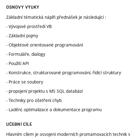
OSNOVY VÝUKY
Základní tématická náplň přednášek je následující :
- Vývojové prostředí VB
- Základní pojmy
- Objektově orientované programování
- Formuláře, dialogy
- Použití API
- Konstrukce, strukturované programování, řídící struktury
- Práce se soubory
- propojení projektu s MS SQL databází
- Techniky pro ošetření chyb
- Ladění, optimalizace a dokumentace programu
UČEBNÍ CÍLE
Hlavním cílem je osvojení moderních promamovacích technik s