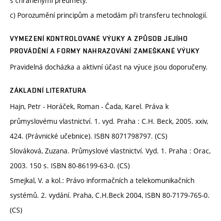
s chráněnými předměty.
c) Porozumění principům a metodám při transferu technologií.
VYMEZENÍ KONTROLOVANÉ VÝUKY A ZPŮSOB JEJÍHO
PROVÁDĚNÍ A FORMY NAHRAZOVÁNÍ ZAMEŠKANÉ VÝUKY
Pravidelná docházka a aktivní účast na výuce jsou doporučeny.
ZÁKLADNÍ LITERATURA
Hajn, Petr - Horáček, Roman - Čada, Karel. Práva k
průmyslovému vlastnictví. 1. vyd. Praha : C.H. Beck, 2005. xxiv,
424. (Právnické učebnice). ISBN 8071798797. (CS)
Slováková, Zuzana. Průmyslové vlastnictví. Vyd. 1. Praha : Orac,
2003. 150 s. ISBN 80-86199-63-0. (CS)
Smejkal, V. a kol.: Právo informačních a telekomunikačních
systémů. 2. vydání. Praha, C.H.Beck 2004, ISBN 80-7179-765-0.
(CS)