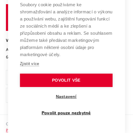
Profil univerzity
Spolupráce se školami
Soubory cookie používáme ke
Vysoké
Výzkumné infrastruktury
shromažďování a analýze informací o výkonu
Udržitelná univerzita
učení
Služby univerzity
Transfer znalostí
a používání webu, zajištění fungování funkcí
technické
Podnikavá univerzita / ContriBUTe
Mezinárodní dohody
ze sociálních médií a ke zlepšení a
Open Science
v
Bezpečná univerzita
přizpůsobení obsahu a reklam. Se souhlasem
Univerzitní sítě
Brně
Projekty
můžeme také předávat marketingovým
VYSOKÉ UČENÍ TECHNICKÉ V BRNĚ
Vyznamenání
platformám některé osobní údaje pro
Projekty ze strukturálních fondů
Antonínská 548/1
www.vut.cz
marketingové účely.
Organizační struktura
602 00 Brno
vut@vutbr.cz
Specifický výzkum
Zjistit více
Úřední deska
Ochrana osobních údajů
POVOLIT VŠE
(externí
Pracovní příležitosti
Nastavení
odkaz)
Podpora a rozvoj zaměstnanců a studujících
Povolit pouze nezbytné
Rovné příležitosti
Copyright © 2026 VUT
Sociální bezpečí
Prohlášení o přístupnosti