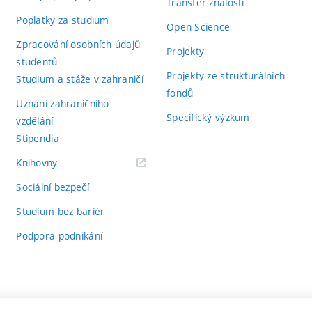
Transfer znalostí
Poplatky za studium
Open Science
Zpracování osobních údajů
Projekty
studentů
Projekty ze strukturálních
Studium a stáže v zahraničí
fondů
Uznání zahraničního
Specifický výzkum
vzdělání
Stipendia
(externí
Knihovny
odkaz)
Sociální bezpečí
Studium bez bariér
Podpora podnikání