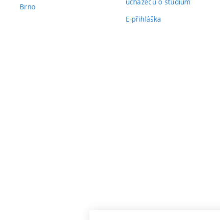
uchazečů o studium
Brno
E-přihláška