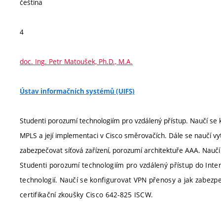
čeština
4
doc. Ing. Petr Matoušek, Ph.D., M.A.
Ústav informačních systémů (UIFS)
Studenti porozumí technologiím pro vzdálený přístup. Naučí se 
MPLS a její implementaci v Cisco směrovačích. Dále se naučí vyt
zabezpečovat síťová zařízení, porozumí architektuře AAA. Naučí s
Studenti porozumí technologiím pro vzdálený přístup do Inte
technologií. Naučí se konfigurovat VPN přenosy a jak zabezpe
certifikační zkoušky Cisco 642-825 ISCW.