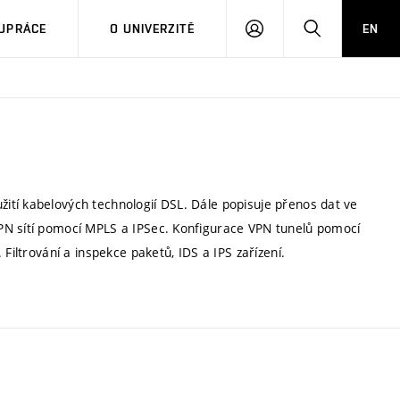
PŘIHLÁSIT
HLEDAT
UPRÁCE
O UNIVERZITĚ
EN
SE
tí kabelových technologií DSL. Dále popisuje přenos dat ve
PN sítí pomocí MPLS a IPSec. Konfigurace VPN tunelů pomocí
Filtrování a inspekce paketů, IDS a IPS zařízení.