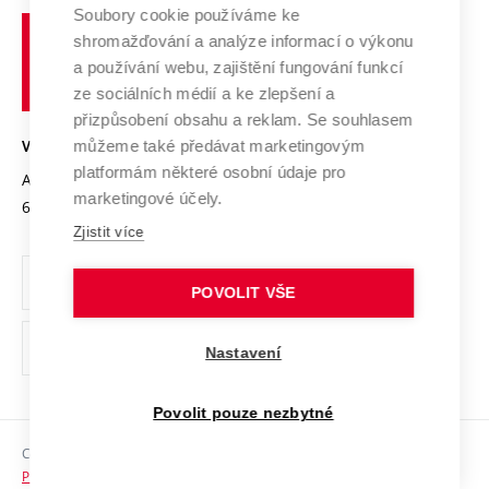
Profil univerzity
Spolupráce se školami
Soubory cookie používáme ke
Vysoké
Výzkumné infrastruktury
shromažďování a analýze informací o výkonu
Udržitelná univerzita
učení
Služby univerzity
Transfer znalostí
a používání webu, zajištění fungování funkcí
technické
Podnikavá univerzita / ContriBUTe
Mezinárodní dohody
ze sociálních médií a ke zlepšení a
Open Science
v
Bezpečná univerzita
přizpůsobení obsahu a reklam. Se souhlasem
Univerzitní sítě
Brně
Projekty
můžeme také předávat marketingovým
VYSOKÉ UČENÍ TECHNICKÉ V BRNĚ
Vyznamenání
platformám některé osobní údaje pro
Projekty ze strukturálních fondů
Antonínská 548/1
www.vut.cz
marketingové účely.
Organizační struktura
602 00 Brno
vut@vutbr.cz
Specifický výzkum
Zjistit více
Úřední deska
Ochrana osobních údajů
POVOLIT VŠE
(externí
Pracovní příležitosti
Nastavení
odkaz)
Podpora a rozvoj zaměstnanců a studujících
Povolit pouze nezbytné
Rovné příležitosti
Copyright © 2026 VUT
Sociální bezpečí
Prohlášení o přístupnosti