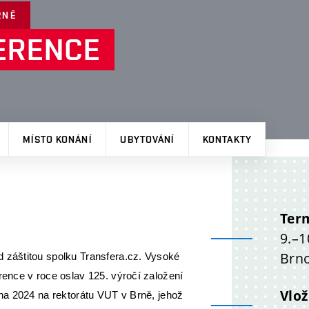
RNĚ
ERENCE
MÍSTO KONÁNÍ
UBYTOVÁNÍ
KONTAKTY
Ter
9.–1
Brn
d záštitou spolku Transfera.cz. Vysoké
rence v roce oslav 125. výročí založení
Vlo
bna 2024 na rektorátu VUT v Brně, jehož