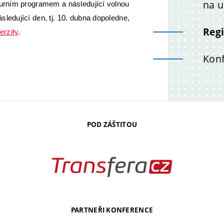
na u
turním programem a následující volnou
ledující den, tj. 10. dubna dopoledne,
Reg
rzity
.
Konf
POD ZÁŠTITOU
PARTNEŘI KONFERENCE