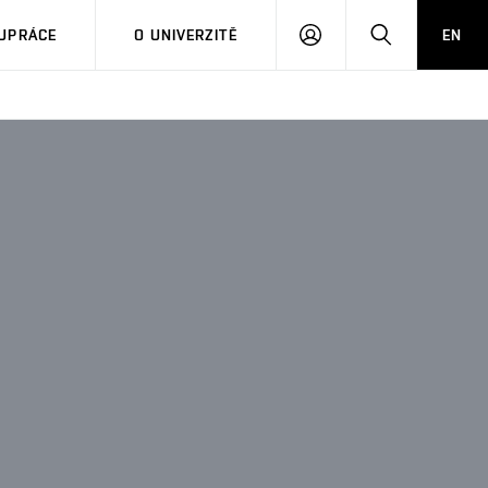
PŘIHLÁSIT
HLEDAT
UPRÁCE
O UNIVERZITĚ
EN
SE