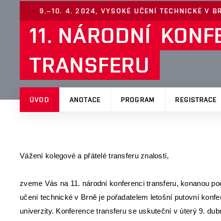
9.–10. 4. 2024, VYSOKÉ UČENÍ TECHNICKÉ V B
11. NÁRODNÍ
KONF
TRANSFERU
ÚVOD
ANOTACE
PROGRAM
REGISTRACE
Vážení kolegové a přátelé transferu znalostí,
zveme Vás na 11. národní konferenci transferu, konanou po
učení technické v Brně je pořadatelem letošní putovní konfe
univerzity. Konference transferu se uskuteční v úterý 9. du