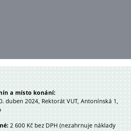
mín a místo konání:
0. duben 2024, Rektorát VUT, Antonínská 1,
o
žné:
2 600 Kč bez DPH (nezahrnuje náklady