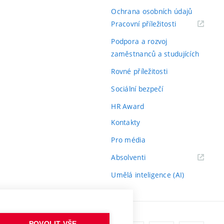
Ochrana osobních údajů
(externí
Pracovní příležitosti
odkaz)
Podpora a rozvoj
zaměstnanců a studujících
Rovné příležitosti
Sociální bezpečí
HR Award
Kontakty
Pro média
(externí
Absolventi
odkaz)
Umělá inteligence (AI)
POVOLIT VŠE