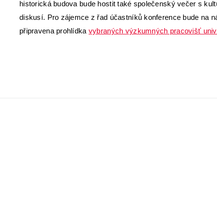
historická budova bude hostit také společenský večer s kul
diskusí. Pro zájemce z řad účastníků konference bude na nás
připravena prohlídka
vybraných výzkumných pracovišť unive