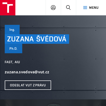
VUT
PŘIHLÁSIT
HLEDAT
MENU
SE
Ing.
ZUZANA
ŠVÉDOVÁ
Ph.D.
FAST, AIU
zuzana.svedova@vut.cz
ODESLAT VUT ZPRÁVU