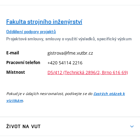
Fakulta strojního inženýrství
Oddělení podpory projektů
Projektové smlouvy, smlouvy o využití výsledků, specifický výzkum
E-mail
gistrova@fme.vutbr.cz
Pracovní telefon
+420 54114 2216
Místnost
D5/412 (Technická 2896/2, Brno 616 69)
Pokud je v údajích nesrovnalost, podívejte se do
častých otázek k
.
vizitkám
ŽIVOT NA VUT
Atmosféra VUT