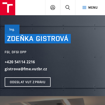
VUT
PŘIHLÁSIT
HLEDAT
MENU
SE
Ing.
ZDEŇKA
GISTROVÁ
FSI, DFSI OPP
+420 54114 2216
gistrova@fme.vutbr.cz
ODESLAT VUT ZPRÁVU