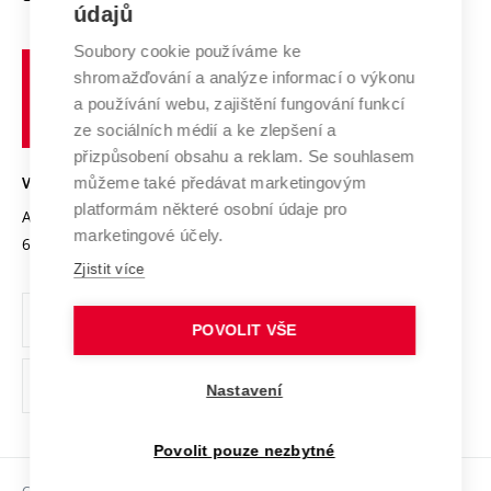
E-přihláška
údajů
Zahraniční spolupráce
Systém zajišťování kvality výzkumu
Profil univerzity
Spolupráce se školami
Soubory cookie používáme ke
Vysoké
Výzkumné infrastruktury
shromažďování a analýze informací o výkonu
Udržitelná univerzita
učení
Služby univerzity
Transfer znalostí
a používání webu, zajištění fungování funkcí
technické
Podnikavá univerzita / ContriBUTe
Mezinárodní dohody
ze sociálních médií a ke zlepšení a
Open Science
v
Bezpečná univerzita
přizpůsobení obsahu a reklam. Se souhlasem
Univerzitní sítě
Brně
Projekty
můžeme také předávat marketingovým
VYSOKÉ UČENÍ TECHNICKÉ V BRNĚ
Vyznamenání
platformám některé osobní údaje pro
Projekty ze strukturálních fondů
Antonínská 548/1
www.vut.cz
marketingové účely.
Organizační struktura
602 00 Brno
vut@vutbr.cz
Specifický výzkum
Zjistit více
Úřední deska
Ochrana osobních údajů
POVOLIT VŠE
(externí
Pracovní příležitosti
Nastavení
odkaz)
Podpora a rozvoj zaměstnanců a studujících
Povolit pouze nezbytné
Rovné příležitosti