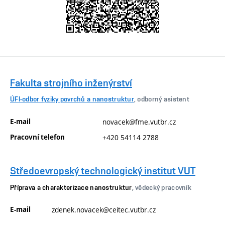
Fakulta strojního inženýrství
ÚFI-odbor fyziky povrchů a nanostruktur
, odborný asistent
E-mail
novacek@fme.vutbr.cz
Pracovní telefon
+420 54114 2788
Středoevropský technologický institut VUT
Příprava a charakterizace nanostruktur
, vědecký pracovník
E-mail
zdenek.novacek@ceitec.vutbr.cz