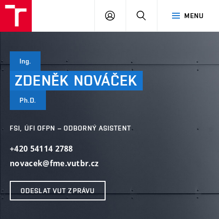
VUT
PŘIHLÁSIT
HLEDAT
MENU
SE
Ing.
ZDENĚK
NOVÁČEK
Ph.D.
FSI, ÚFI OFPN – ODBORNÝ ASISTENT
+420 54114 2788
novacek@fme.vutbr.cz
ODESLAT VUT ZPRÁVU