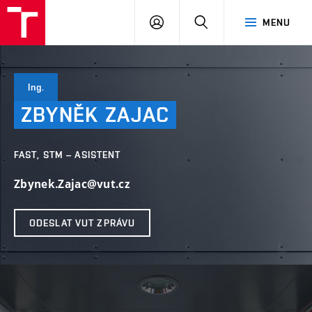
VUT
PŘIHLÁSIT
HLEDAT
MENU
SE
Ing.
ZBYNĚK
ZAJAC
FAST, STM – ASISTENT
Zbynek.Zajac@vut.cz
ODESLAT VUT ZPRÁVU