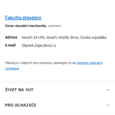
Fakulta stavební
Ústav stavební mechaniky
, asistent
Adresa
Veveří 331/95, Veveří, 60200, Brno, Česká republika
E-mail
Zbynek.Zajac@vut.cz
Pokud je v údajích nesrovnalost, podívejte se do
častých otázek k
.
vizitkám
ŽIVOT NA VUT
Atmosféra VUT
PRO UCHAZEČE
Prostory školy