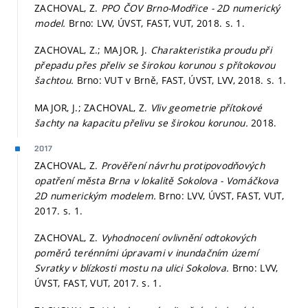
ZACHOVAL, Z.
PPO ČOV Brno-Modřice - 2D numerický
model.
Brno: LVV, ÚVST, FAST, VUT, 2018.
s. 1.
ZACHOVAL, Z.; MAJOR, J.
Charakteristika proudu při
přepadu přes přeliv se širokou korunou s přítokovou
šachtou.
Brno: VUT v Brně, FAST, ÚVST, LVV, 2018.
s. 1.
MAJOR, J.; ZACHOVAL, Z.
Vliv geometrie přítokové
šachty na kapacitu přelivu se širokou korunou.
2018.
2017
ZACHOVAL, Z.
Prověření návrhu protipovodňových
opatření města Brna v lokalitě Sokolova - Vomáčkova
2D numerickým modelem.
Brno: LVV, ÚVST, FAST, VUT,
2017.
s. 1.
ZACHOVAL, Z.
Vyhodnocení ovlivnění odtokových
poměrů terénními úpravami v inundačním území
Svratky v blízkosti mostu na ulici Sokolova.
Brno: LVV,
ÚVST, FAST, VUT, 2017.
s. 1.