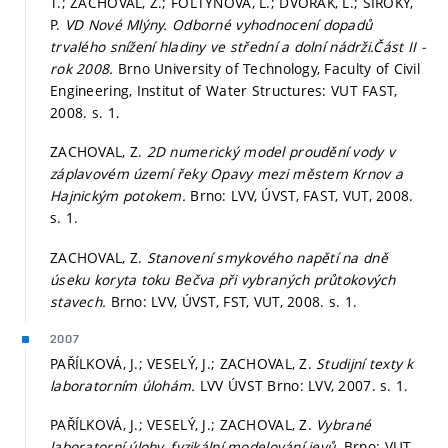
T.; ZACHOVAL, Z.; FOLTÝNOVÁ, L.; DVOŘÁK, L.; ŠIROKÝ,
P.
VD Nové Mlýny. Odborné vyhodnocení dopadů
trvalého snížení hladiny ve střední a dolní nádrži.Část II -
rok 2008.
Brno University of Technology, Faculty of Civil
Engineering, Institut of Water Structures: VUT FAST,
2008.
s. 1.
ZACHOVAL, Z.
2D numerický model proudění vody v
záplavovém území řeky Opavy mezi městem Krnov a
Hajnickým potokem.
Brno: LVV, ÚVST, FAST, VUT, 2008.
s. 1.
ZACHOVAL, Z.
Stanovení smykového napětí na dně
úseku koryta toku Bečva při vybraných průtokových
stavech.
Brno: LVV, ÚVST, FST, VUT, 2008.
s. 1.
2007
PAŘÍLKOVÁ, J.; VESELÝ, J.; ZACHOVAL, Z.
Studijní texty k
laboratorním úlohám.
LVV ÚVST Brno: LVV, 2007.
s. 1.
PAŘÍLKOVÁ, J.; VESELÝ, J.; ZACHOVAL, Z.
Vybrané
laboratorní úlohy, fyzikální modelování jevů.
Brno: VUT,