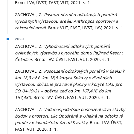
Brno: LVV, ÚVST, FAST, VUT, 2021.
s. 1.
ZACHOVAL, Z.
Posouzení změn odtokových poměrů
vyvolaných výstavbou areálu Anthropos sportovní a
rekreační areál.
Brno: VUT, FAST, ÚVST, LVV, 2021.
s. 1.
2020
ZACHOVAL, Z.
Vyhodnocení odtokových poměrů
ovlivněných výstavbou bytového domu Rajhrad Resort
Čeladice.
Brno: LVV, ÚVST, FAST, VUT, 2020.
s. 1.
ZACHOVAL, Z.
Posouzení odtokových poměrů v úseku ř.
km 18,3 až ř. km 18,5 koryta Svitavy ovlivněných
výstavbou dočasné pracovní plošiny v korytě toku pro
SO 04-19-31 – opěrná zeď od km 167,416 do km
167,480.
Brno: LVV, ÚVST, FAST, VUT, 2020.
s. 1.
ZACHOVAL, Z.
Vodohospodářské posouzení vlivu stavby
budov v prostoru ulic Opuštěná a Uhelná na odtokové
poměry v inundačním území Svratky.
Brno: LVV, ÚVST,
FAST, VUT, 2020.
s. 1.