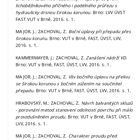
lichoběžníkového příčného i podélného průřezu s
hydraulicky drsnou širokou korunou.
Brno: LVV ÚVST
FAST VUT v Brně, 2016.
s. 1.
MAJOR, J.; ZACHOVAL, Z.
Boční úplavy při přepadu přes
širokou korunu.
Brno: VUT v Brně, FAST, ÚVST, LVV,
2016.
s. 1.
KAMMERMAYER, J.; ZACHOVAL, Z.
Zanášení nádrží VD.
Brno: VUT v Brně, FAST, ÚVST, LVV, 2016.
s. 1.
MAJOR, J.; ZACHOVAL, Z.
Vliv bočního úplavu na přelivu
se širokou korunou s bočním zúžením na součinitel
přepadu.
Brno: VUT v Brně, FAST, ÚVST, LVV, 2016.
s. 1.
HRABOVSKÝ, M.; ZACHOVAL, Z.
Návrh balvanitých skluzů
- porovnání metod stanovení odolnosti povrchu při málo
provzdušněném proudu.
Brno: VUT v Brně, FAST, ÚVST,
LVV, 2016.
s. 1.
MAJOR, J.; ZACHOVAL, Z.
Charakter proudu před