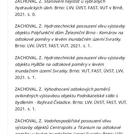
ZACHOVAL, Z.
Stanovení nejistot u vybraných
hydraulických úloh.
Brno: LVV, ÚVST, FAST, VUT v Brně,
2021.
s. 0.
ZACHOVAL, Z.
Hydrotechnické posouzení vlivu výstavby
objektu Polyfunkční dům Železniční Brno - Komárov na
odtokové poměry v levém inundačním území Svratky.
Brno: LVV, ÚVST, FAST, VUT, 2021.
s. 1.
ZACHOVAL, Z.
Hydrotechnické posouzení vlivu výstavby
objektu HyBDe na odtokové poměry v levém
inundačním území Svratky.
Brno: VUT, FAST, ÚVST, LVV,
2021.
s. 1.
ZACHOVAL, Z.
Vyhodnocení odtokových poměrů
ovlivněných výstavbou objektu Podnikatelské sídlo s
bydlením - Rajhrad Čeladice.
Brno: LVV, ÚVST, FAST, VUT,
2021.
s. 1.
ZACHOVAL, Z.
Vodohospodářské posouzení vlivu
výstavby objektů Centropolis a Titanium na odtokové
poměry v levém inundačním území Svratky.
Brno: LVV,