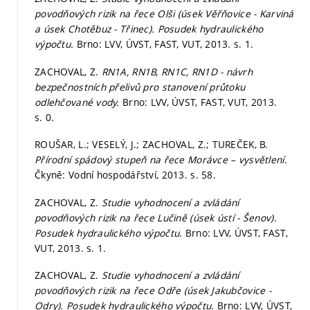
povodňových rizik na řece Olši (úsek Věřňovice - Karviná
a úsek Chotěbuz - Třinec). Posudek hydraulického
výpočtu.
Brno: LVV, ÚVST, FAST, VUT, 2013.
s. 1.
ZACHOVAL, Z.
RN1A, RN1B, RN1C, RN1D - návrh
bezpečnostních přelivů pro stanovení průtoku
odlehčované vody.
Brno: LVV, ÚVST, FAST, VUT, 2013.
s. 0.
ROUŠAR, L.; VESELÝ, J.; ZACHOVAL, Z.; TUREČEK, B.
Přírodní spádový stupeň na řece Morávce – vysvětlení.
Čkyně: Vodní hospodářství, 2013.
s. 58.
ZACHOVAL, Z.
Studie vyhodnocení a zvládání
povodňových rizik na řece Lučině (úsek ústí - Šenov).
Posudek hydraulického výpočtu.
Brno: LVV, ÚVST, FAST,
VUT, 2013.
s. 1.
ZACHOVAL, Z.
Studie vyhodnocení a zvládání
povodňových rizik na řece Odře (úsek Jakubčovice -
Odry). Posudek hydraulického výpočtu.
Brno: LVV, ÚVST,