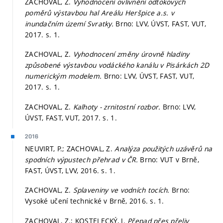
ZACHOVAL, Z.
Vyhodnocení ovlivnění odtokových
poměrů výstavbou hal Areálu Heršpice a.s. v
inundačním území Svratky.
Brno: LVV, ÚVST, FAST, VUT,
2017.
s. 1.
ZACHOVAL, Z.
Vyhodnocení změny úrovně hladiny
způsobené výstavbou vodáckého kanálu v Pisárkách 2D
numerickým modelem.
Brno: LVV, ÚVST, FAST, VUT,
2017.
s. 1.
ZACHOVAL, Z.
Kalhoty - zrnitostní rozbor.
Brno: LVV,
ÚVST, FAST, VUT, 2017.
s. 1.
2016
NEUVIRT, P.; ZACHOVAL, Z.
Analýza použitých uzávěrů na
spodních výpustech přehrad v ČR.
Brno: VUT v Brně,
FAST, ÚVST, LVV, 2016.
s. 1.
ZACHOVAL, Z.
Splaveniny ve vodních tocích.
Brno:
Vysoké učení technické v Brně, 2016.
s. 1.
ZACHOVAL, Z.; KOSTELECKÝ, J.
Přepad přes přeliv