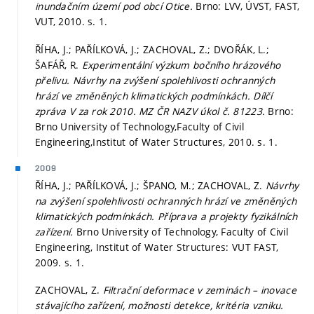
inundačním území pod obcí Otice.
Brno: LVV, ÚVST, FAST,
VUT, 2010.
s. 1.
ŘÍHA, J.; PAŘÍLKOVÁ, J.; ZACHOVAL, Z.; DVOŘÁK, L.;
ŠAFÁŘ, R.
Experimentální výzkum bočního hrázového
přelivu. Návrhy na zvýšení spolehlivosti ochranných
hrází ve změněných klimatických podmínkách. Dílčí
zpráva V za rok 2010. MZ ČR NAZV úkol č. 81223.
Brno:
Brno University of Technology,Faculty of Civil
Engineering,Institut of Water Structures, 2010.
s. 1.
2009
ŘÍHA, J.; PAŘÍLKOVÁ, J.; ŠPANO, M.; ZACHOVAL, Z.
Návrhy
na zvýšení spolehlivosti ochranných hrází ve změněných
klimatických podmínkách. Příprava a projekty fyzikálních
zařízení.
Brno University of Technology, Faculty of Civil
Engineering, Institut of Water Structures: VUT FAST,
2009.
s. 1.
ZACHOVAL, Z.
Filtrační deformace v zeminách – inovace
stávajícího zařízení, možnosti detekce, kritéria vzniku.