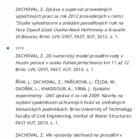
ZACHOVAL, Z.
Zpráva o supervizi provedených
výpočtových prací za rok 2012 provedených v rámci
"Studie vyhodnocení a zvládání povodňových rizik na
řece Opavě (úsek Úvalno-Nové Heřminovy a Kravaře-
Držkovice).
Brno: LVV, ÚVST, FAST, VUT, 2012.
s. 1.
2010
ZACHOVAL, Z.
2D numerický model proudění vody v
Husím potoce v úseku Fulnek-Jerlochovice km 11 až 12.
Brno: LVV, ÚVST, FAST, VUT, 2010.
s. 1.
ŘÍHA, J.; ZACHOVAL, Z.; PAŘÍLKOVÁ, J.; ČEJDA, M.;
DVOŘÁK, L.; KHADDOUR, A.; SRNA, J.
Fyzikální
experimenty - Dílčí zpráva II za rok 2009. Návrhy na
zvýšení spolehlivosti ochranných hrází ve změněných
klimatických podmínkách.
Brno University of Technology,
Faculty of Civil Engineering, Institut of Water Structures:
FAST VUT, 2010.
s. 1.
ZACHOVAL, Z.
Vliv výstavby obchvatů na proudění v