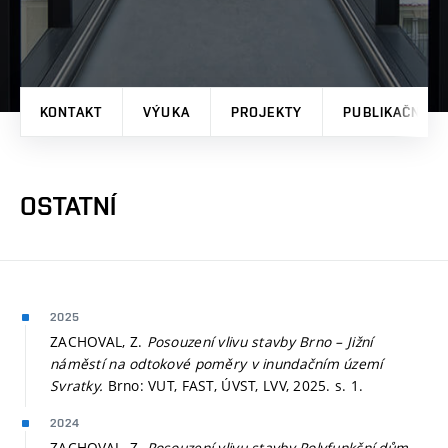
KONTAKT
VÝUKA
PROJEKTY
PUBLIKAČNÍ V
OSTATNÍ
2025
ZACHOVAL, Z.
Posouzení vlivu stavby Brno – Jižní
náměstí na odtokové poměry v inundačním území
Svratky.
Brno: VUT, FAST, ÚVST, LVV, 2025.
s. 1.
2024
ZACHOVAL, Z.
Posouzení vlivu stavby Polyfunkční dům