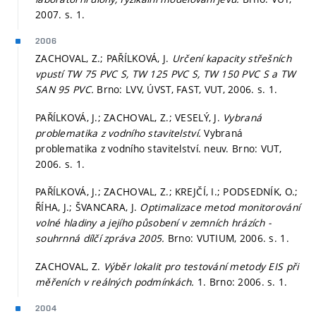
2007.
s. 1.
2006
ZACHOVAL, Z.; PAŘÍLKOVÁ, J.
Určení kapacity střešních
vpustí TW 75 PVC S, TW 125 PVC S, TW 150 PVC S a TW
SAN 95 PVC.
Brno: LVV, ÚVST, FAST, VUT, 2006.
s. 1.
PAŘÍLKOVÁ, J.; ZACHOVAL, Z.; VESELÝ, J.
Vybraná
problematika z vodního stavitelství.
Vybraná
problematika z vodního stavitelství. neuv. Brno: VUT,
2006.
s. 1.
PAŘÍLKOVÁ, J.; ZACHOVAL, Z.; KREJČÍ, I.; PODSEDNÍK, O.;
ŘÍHA, J.; ŠVANCARA, J.
Optimalizace metod monitorování
volné hladiny a jejího působení v zemních hrázích -
souhrnná dílčí zpráva 2005.
Brno: VUTIUM, 2006.
s. 1.
ZACHOVAL, Z.
Výběr lokalit pro testování metody EIS při
měřeních v reálných podmínkách.
1. Brno: 2006.
s. 1.
2004