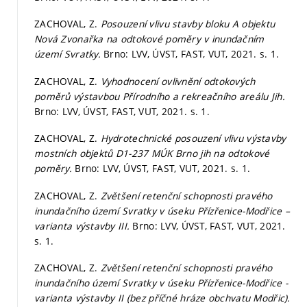
ZACHOVAL, Z.
Posouzení vlivu stavby bloku A objektu
Nová Zvonařka na odtokové poměry v inundačním
území Svratky.
Brno: LVV, ÚVST, FAST, VUT, 2021.
s. 1.
ZACHOVAL, Z.
Vyhodnocení ovlivnění odtokových
poměrů výstavbou Přírodního a rekreačního areálu Jih.
Brno: LVV, ÚVST, FAST, VUT, 2021.
s. 1.
ZACHOVAL, Z.
Hydrotechnické posouzení vlivu výstavby
mostních objektů D1-237 MÚK Brno jih na odtokové
poměry.
Brno: LVV, ÚVST, FAST, VUT, 2021.
s. 1.
ZACHOVAL, Z.
Zvětšení retenční schopnosti pravého
inundačního území Svratky v úseku Přízřenice-Modřice –
varianta výstavby III.
Brno: LVV, ÚVST, FAST, VUT, 2021.
s. 1.
ZACHOVAL, Z.
Zvětšení retenční schopnosti pravého
inundačního území Svratky v úseku Přízřenice-Modřice -
varianta výstavby II (bez příčné hráze obchvatu Modřic).