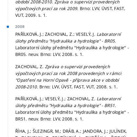
období 2008-2010. Zpráva o supervizi provedených
výpočtových prací za rok 2009.
Brno: LVV, ÚVST, FAST,
VUT, 2009.
s. 1.
2008
PAŘÍLKOVÁ, J.; ZACHOVAL, Z.; VESELÝ, J.
Laboratorní
úlohy předmětu "Hydraulika a hydrologie" - BR05.
Laboratorní úlohy předmětu "Hydraulika a hydrologie" -
BR05. neuv. Brno: LVV, 2008.
s. 1.
ZACHOVAL, Z.
Zpráva o supervizi provedených
výpočtových prací za rok 2008 provedených v rámci
"Opatření na Horní Opavě - příprava akce v období
2008-2010.
Brno: LVV, ÚVST, FAST, VUT, 2008.
s. 1.
PAŘÍLKOVÁ, J.; VESELÝ, J.; ZACHOVAL, Z.
Laboratorní
úlohy předmětu "Hydraulika a hydrologie" - BR51.
Laboratorní úlohy předmětu "Hydraulika a hydrologie" -
BR51. neuv. Brno: LVV, 2008.
s. 1.
ŘÍHA, J.; ŠLEZINGR, M.; DRÁB, A.; JANDORA, J.; JULÍNEK,