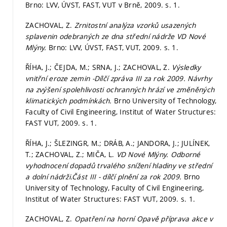
Brno: LVV, ÚVST, FAST, VUT v Brně, 2009.
s. 1.
ZACHOVAL, Z.
Zrnitostní analýza vzorků usazených
splavenin odebraných ze dna střední nádrže VD Nové
Mlýny.
Brno: LVV, ÚVST, FAST, VUT, 2009.
s. 1.
ŘÍHA, J.; ČEJDA, M.; SRNA, J.; ZACHOVAL, Z.
Výsledky
vnitřní eroze zemin -Dílčí zpráva III za rok 2009. Návrhy
na zvýšení spolehlivosti ochranných hrází ve změněných
klimatických podmínkách.
Brno University of Technology,
Faculty of Civil Engineering, Institut of Water Structures:
FAST VUT, 2009.
s. 1.
ŘÍHA, J.; ŠLEZINGR, M.; DRÁB, A.; JANDORA, J.; JULÍNEK,
T.; ZACHOVAL, Z.; MIČA, L.
VD Nové Mlýny. Odborné
vyhodnocení dopadů trvalého snížení hladiny ve střední
a dolní nádrži.Část III - dílčí plnění za rok 2009.
Brno
University of Technology, Faculty of Civil Engineering,
Institut of Water Structures: FAST VUT, 2009.
s. 1.
ZACHOVAL, Z.
Opatření na horní Opavě příprava akce v