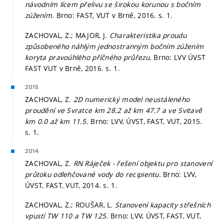
návodním lícem přelivu se širokou korunou s bočním
zúžením.
Brno: FAST, VUT v Brně, 2016.
s. 1.
ZACHOVAL, Z.; MAJOR, J.
Charakteristika proudu
způsobeného náhlým jednostranným bočním zúžením
koryta pravoúhlého příčného průřezu.
Brno: LVV ÚVST
FAST VUT v Brně, 2016.
s. 1.
2015
ZACHOVAL, Z.
2D numerický model neustáleného
proudění ve Svratce km 28.2 až km 47.7 a ve Svitavě
km 0.0 až km 11.5.
Brno: LVV, ÚVST, FAST, VUT, 2015.
s. 1.
2014
ZACHOVAL, Z.
RN Ráječek - řešení objektu pro stanovení
průtoku odlehčované vody do recipientu.
Brno: LVV,
ÚVST, FAST, VUT, 2014.
s. 1.
ZACHOVAL, Z.; ROUŠAR, L.
Stanovení kapacity střešních
vpustí TW 110 a TW 125.
Brno: LVV, ÚVST, FAST, VUT,