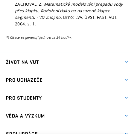
ZACHOVAL, Z.
Matematické modelování přepadu vody
přes klapku. Rozložení tlaku na nasazené klapce
segmentu - VD Znojmo.
Brno: LVV, ÚVST, FAST, VUT,
2004.
s. 1.
*) Citace se generují jednou za 24 hodin.
ŽIVOT NA VUT
Atmosféra VUT
PRO UCHAZEČE
Prostory školy
Proč na VUT
Koleje
PRO STUDENTY
Studijní programy
Stravování
Předměty
Studijní předpisy
Studium a stáže v zahraničí
Stipendia
Dny otevřených dveří
VĚDA A VÝZKUM
Sport na VUT
(externí
Studijní programy
Poplatky za studium
Uznání zahraničního vzdělání
Knihovny
Aktivity pro juniory
Studentský život
odkaz)
Věda a výzkum na VUT
Harmonogram akademického roku
Zpracování osobních údajů studentů
Sociální bezpečí
SPOLUPRÁCE