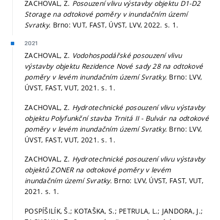
ZACHOVAL, Z.
Posouzení vlivu výstavby objektu D1-D2
Storage na odtokové poměry v inundačním území
Svratky.
Brno: VUT, FAST, ÚVST, LVV, 2022.
s. 1.
2021
ZACHOVAL, Z.
Vodohospodářské posouzení vlivu
výstavby objektu Rezidence Nové sady 28 na odtokové
poměry v levém inundačním území Svratky.
Brno: LVV,
ÚVST, FAST, VUT, 2021.
s. 1.
ZACHOVAL, Z.
Hydrotechnické posouzení vlivu výstavby
objektu Polyfunkční stavba Trnitá II - Bulvár na odtokové
poměry v levém inundačním území Svratky.
Brno: LVV,
ÚVST, FAST, VUT, 2021.
s. 1.
ZACHOVAL, Z.
Hydrotechnické posouzení vlivu výstavby
objektů ZONER na odtokové poměry v levém
inundačním území Svratky.
Brno: LVV, ÚVST, FAST, VUT,
2021.
s. 1.
POSPÍŠILÍK, Š.; KOTAŠKA, S.; PETRULA, L.; JANDORA, J.;