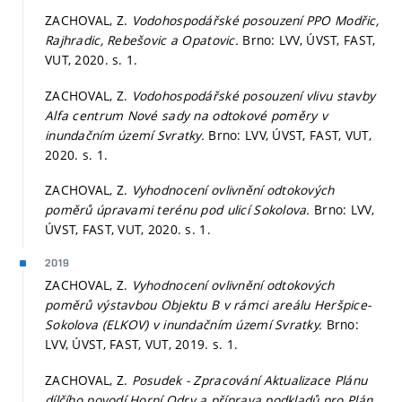
ZACHOVAL, Z.
Vodohospodářské posouzení PPO Modřic,
Rajhradic, Rebešovic a Opatovic.
Brno: LVV, ÚVST, FAST,
VUT, 2020.
s. 1.
ZACHOVAL, Z.
Vodohospodářské posouzení vlivu stavby
Alfa centrum Nové sady na odtokové poměry v
inundačním území Svratky.
Brno: LVV, ÚVST, FAST, VUT,
2020.
s. 1.
ZACHOVAL, Z.
Vyhodnocení ovlivnění odtokových
poměrů úpravami terénu pod ulicí Sokolova.
Brno: LVV,
ÚVST, FAST, VUT, 2020.
s. 1.
2019
ZACHOVAL, Z.
Vyhodnocení ovlivnění odtokových
poměrů výstavbou Objektu B v rámci areálu Heršpice-
Sokolova (ELKOV) v inundačním území Svratky.
Brno:
LVV, ÚVST, FAST, VUT, 2019.
s. 1.
ZACHOVAL, Z.
Posudek - Zpracování Aktualizace Plánu
dílčího povodí Horní Odry a příprava podkladů pro Plán