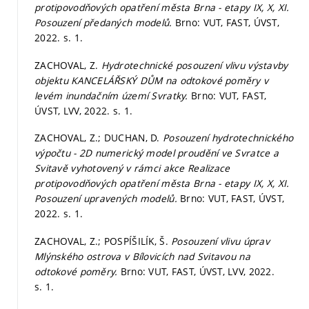
protipovodňových opatření města Brna - etapy IX, X, XI.
Posouzení předaných modelů.
Brno: VUT, FAST, ÚVST,
2022.
s. 1.
ZACHOVAL, Z.
Hydrotechnické posouzení vlivu výstavby
objektu KANCELÁŘSKÝ DŮM na odtokové poměry v
levém inundačním území Svratky.
Brno: VUT, FAST,
ÚVST, LVV, 2022.
s. 1.
ZACHOVAL, Z.; DUCHAN, D.
Posouzení hydrotechnického
výpočtu - 2D numerický model proudění ve Svratce a
Svitavě vyhotovený v rámci akce Realizace
protipovodňových opatření města Brna - etapy IX, X, XI.
Posouzení upravených modelů.
Brno: VUT, FAST, ÚVST,
2022.
s. 1.
ZACHOVAL, Z.; POSPÍŠILÍK, Š.
Posouzení vlivu úprav
Mlýnského ostrova v Bílovicích nad Svitavou na
odtokové poměry.
Brno: VUT, FAST, ÚVST, LVV, 2022.
s. 1.