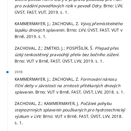
pro zvádání povodňových rizik v povodí Odry.
Brno: LVV,
ÚVST, FAST, VUT, 2019.
s. 1.
KAMMERMAYER, J.; ZACHOVAL, Z.
Vývoj přemístitelného
lapáku dnových splavenin.
Brno: LVV, ÚVST, FAST, VUT v
Brně, 2019.
s. 1.
ZACHOVAL, Z.; ZMÍTKO, J.; POSPÍŠILÍK, Š.
Přepad přes
úzký tenkostěnný pravoúhlý přeliv bez bočního zúžení.
Brno: VUT v Brně, FAST, ÚVST, LVV, 2019.
s. 1.
2018
KAMMERMAYER, J.; ZACHOVAL, Z.
Formování nánosu
říční delty v závislosti na zrnitosti přitékaných dnových
splavenin.
Brno: VUT v Brně, FAST, ÚVST, LVV, 2018.
s. 1.
ZACHOVAL, Z.; KAMMERMAYER, J.
Počátek pohybu
stejnozrnných splavenin používaných pro hydrotechnický
výzkum v LVV.
Brno: VUT v Brně, FAST, ÚVST, LVV, 2018.
s. 1.