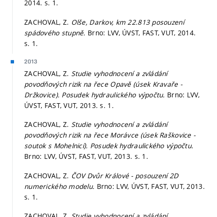
2014.
s. 1.
ZACHOVAL, Z.
Olše, Darkov, km 22.813 posouzení
spádového stupně.
Brno: LVV, ÚVST, FAST, VUT, 2014.
s. 1.
2013
ZACHOVAL, Z.
Studie vyhodnocení a zvládání
povodňových rizik na řece Opavě (úsek Kravaře -
Držkovice). Posudek hydraulického výpočtu.
Brno: LVV,
ÚVST, FAST, VUT, 2013.
s. 1.
ZACHOVAL, Z.
Studie vyhodnocení a zvládání
povodňových rizik na řece Morávce (úsek Raškovice -
soutok s Mohelnicí). Posudek hydraulického výpočtu.
Brno: LVV, ÚVST, FAST, VUT, 2013.
s. 1.
ZACHOVAL, Z.
ČOV Dvůr Králové - posouzení 2D
numerického modelu.
Brno: LVV, ÚVST, FAST, VUT, 2013.
s. 1.
ZACHOVAL, Z.
Studie vyhodnocení a zvládání