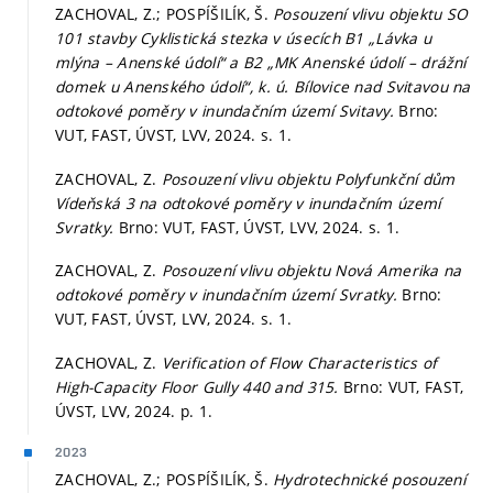
ZACHOVAL, Z.; POSPÍŠILÍK, Š.
Posouzení vlivu objektu SO
101 stavby Cyklistická stezka v úsecích B1 „Lávka u
mlýna – Anenské údolí“ a B2 „MK Anenské údolí – drážní
domek u Anenského údolí“, k. ú. Bílovice nad Svitavou na
odtokové poměry v inundačním území Svitavy.
Brno:
VUT, FAST, ÚVST, LVV, 2024.
s. 1.
ZACHOVAL, Z.
Posouzení vlivu objektu Polyfunkční dům
Vídeňská 3 na odtokové poměry v inundačním území
Svratky.
Brno: VUT, FAST, ÚVST, LVV, 2024.
s. 1.
ZACHOVAL, Z.
Posouzení vlivu objektu Nová Amerika na
odtokové poměry v inundačním území Svratky.
Brno:
VUT, FAST, ÚVST, LVV, 2024.
s. 1.
ZACHOVAL, Z.
Verification of Flow Characteristics of
High-Capacity Floor Gully 440 and 315.
Brno: VUT, FAST,
ÚVST, LVV, 2024.
p. 1.
2023
ZACHOVAL, Z.; POSPÍŠILÍK, Š.
Hydrotechnické posouzení