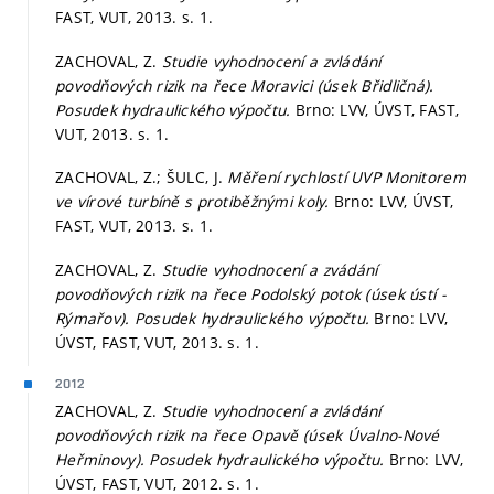
FAST, VUT, 2013.
s. 1.
ZACHOVAL, Z.
Studie vyhodnocení a zvládání
povodňových rizik na řece Moravici (úsek Břidličná).
Posudek hydraulického výpočtu.
Brno: LVV, ÚVST, FAST,
VUT, 2013.
s. 1.
ZACHOVAL, Z.; ŠULC, J.
Měření rychlostí UVP Monitorem
ve vírové turbíně s protiběžnými koly.
Brno: LVV, ÚVST,
FAST, VUT, 2013.
s. 1.
ZACHOVAL, Z.
Studie vyhodnocení a zvádání
povodňových rizik na řece Podolský potok (úsek ústí -
Rýmařov). Posudek hydraulického výpočtu.
Brno: LVV,
ÚVST, FAST, VUT, 2013.
s. 1.
2012
ZACHOVAL, Z.
Studie vyhodnocení a zvládání
povodňových rizik na řece Opavě (úsek Úvalno-Nové
Heřminovy). Posudek hydraulického výpočtu.
Brno: LVV,
ÚVST, FAST, VUT, 2012.
s. 1.