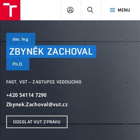
VUT
PŘIHLÁSIT
HLEDAT
MENU
SE
doc. Ing.
ZBYNĚK
ZACHOVAL
Ph.D.
FAST, VST – ZÁSTUPCE VEDOUCÍHO
+420 54114 7290
Zbynek.Zachoval@vut.cz
ODESLAT VUT ZPRÁVU