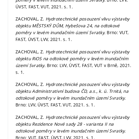
ÚVST, FAST, VUT, 2021.
s. 1.
ZACHOVAL, Z.
Hydrotechnické posouzení vlivu výstavby
objektu MĚSTSKÝ DŮM, Hybešova 24, na odtokové
poměry v levém inundačním území Svratky.
Brno: VUT,
FAST, ÚVST, LVV, 2021.
s. 1.
ZACHOVAL, Z.
Hydrotechnické posouzení vlivu výstavby
objektu RiOS na odtokové poměry v levém inundačním
území Svratky.
Brno: LVV, ÚVST, FAST, VUT v Brně, 2021.
s. 1.
ZACHOVAL, Z.
Hydrotechnické posouzení vlivu výstavby
objektu Administrativní budova ČD, a.s., k. ú. Trnitá, na
odtokové poměry v levém inundačním území Svratky.
Brno: LVV, ÚVST, FAST, VUT, 2021.
s. 1.
ZACHOVAL, Z.
Hydrotechnické posouzení vlivu výstavby
objektu Rezidence Nové sady 28 - varianta II na
odtokové poměry v levém inundačním území Svratky.
Brno: VUT, FAST, ÚVST, LVV, 2021.
s. 1.