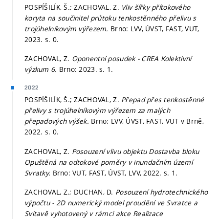
POSPÍŠILÍK, Š.; ZACHOVAL, Z.
Vliv šířky přítokového
koryta na součinitel průtoku tenkostěnného přelivu s
trojúhelníkovým výřezem.
Brno: LVV, ÚVST, FAST, VUT,
2023.
s. 0.
ZACHOVAL, Z.
Oponentní posudek - CREA Kolektivní
výzkum 6.
Brno: 2023.
s. 1.
2022
POSPÍŠILÍK, Š.; ZACHOVAL, Z.
Přepad přes tenkostěnné
přelivy s trojúhelníkovým výřezem za malých
přepadových výšek.
Brno: LVV, ÚVST, FAST, VUT v Brně,
2022.
s. 0.
ZACHOVAL, Z.
Posouzení vlivu objektu Dostavba bloku
Opuštěná na odtokové poměry v inundačním území
Svratky.
Brno: VUT, FAST, ÚVST, LVV, 2022.
s. 1.
ZACHOVAL, Z.; DUCHAN, D.
Posouzení hydrotechnického
výpočtu - 2D numerický model proudění ve Svratce a
Svitavě vyhotovený v rámci akce Realizace