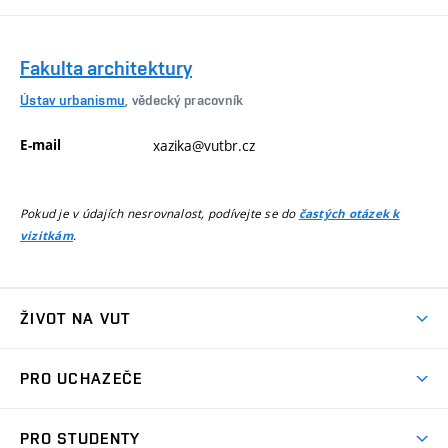
Fakulta architektury
Ústav urbanismu
, vědecký pracovník
E-mail
xazika@vutbr.cz
Pokud je v údajích nesrovnalost, podívejte se do
častých otázek k
.
vizitkám
ŽIVOT NA VUT
Atmosféra VUT
PRO UCHAZEČE
Prostory školy
Proč na VUT
Koleje
PRO STUDENTY