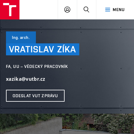
VUT
PŘIHLÁSIT
HLEDAT
MENU
SE
Ing. arch.
VRATISLAV
ZÍKA
FA, UU – VĚDECKÝ PRACOVNÍK
xazika@vutbr.cz
ODESLAT VUT ZPRÁVU