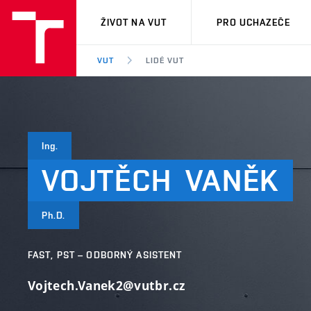
VUT
ŽIVOT NA VUT
PRO UCHAZEČE
VUT
LIDÉ VUT
Ing.
VOJTĚCH
VANĚK
Ph.D.
FAST, PST – ODBORNÝ ASISTENT
Vojtech.Vanek2@vutbr.cz