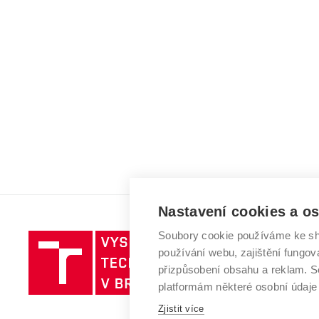
Nastavení cookies a o
Soubory cookie používáme ke sh
Vysoké
používání webu, zajištění fungová
učení
přizpůsobení obsahu a reklam.
technické
platformám některé osobní údaje
v
Zjistit více
Brně