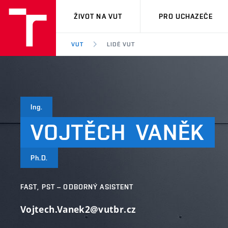
VUT
ŽIVOT NA VUT
PRO UCHAZEČE
VUT
LIDÉ VUT
Ing.
VOJTĚCH
VANĚK
Ph.D.
FAST, PST – ODBORNÝ ASISTENT
Vojtech.Vanek2@vutbr.cz