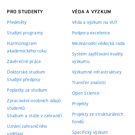
PRO STUDENTY
VĚDA A VÝZKUM
Předměty
Věda a výzkum na VUT
Studijní programy
Podpora excelence
Harmonogram
Mezinárodní vědecká rada
akademického roku
Systém zajišťování kvality
Závěrečné práce
výzkumu
Doktorské studium
Výzkumné infrastruktury
Studijní předpisy
Transfer znalostí
Poplatky za studium
Open Science
Zpracování osobních údajů
Projekty
studentů
Projekty ze strukturálních
Studium a stáže v zahraničí
fondů
Uznání zahraničního
Specifický výzkum
vzdělání