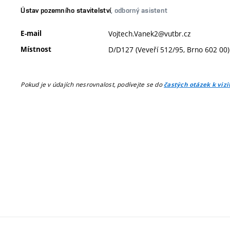
Ústav pozemního stavitelství
, odborný asistent
E-mail
Vojtech.Vanek2@vutbr.cz
Místnost
D/D127 (Veveří 512/95, Brno 602 00)
Pokud je v údajích nesrovnalost, podívejte se do
častých otázek k viz