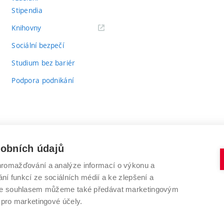
Stipendia
(externí
Knihovny
odkaz)
Sociální bezpečí
Studium bez bariér
Podpora podnikání
sobních údajů
romažďování a analýze informací o výkonu a
VYSOKÉ UČENÍ TECHNICKÉ V BRNĚ
ní funkcí ze sociálních médií a ke zlepšení a
Antonínská 548/1
www.vut.cz
 Se souhlasem můžeme také předávat marketingovým
602 00 Brno
vut@vutbr.cz
 pro marketingové účely.