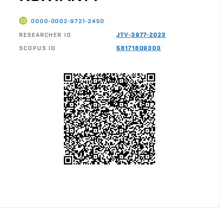
0000-0002-9721-2450
RESEARCHER ID
JTV-3977-2023
SCOPUS ID
58171809300