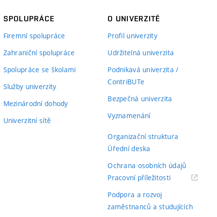
SPOLUPRÁCE
O UNIVERZITĚ
Firemní spolupráce
Profil univerzity
Zahraniční spolupráce
Udržitelná univerzita
Spolupráce se školami
Podnikavá univerzita /
ContriBUTe
Služby univerzity
Bezpečná univerzita
Mezinárodní dohody
Vyznamenání
Univerzitní sítě
Organizační struktura
Úřední deska
Ochrana osobních údajů
(externí
Pracovní příležitosti
odkaz)
Podpora a rozvoj
zaměstnanců a studujících