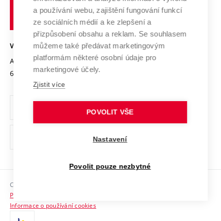
učení
Služby univerzity
Transfer znalostí
a používání webu, zajištění fungování funkcí
technické
Podnikavá univerzita / ContriBUTe
Mezinárodní dohody
ze sociálních médií a ke zlepšení a
Open Science
v
Bezpečná univerzita
přizpůsobení obsahu a reklam. Se souhlasem
Univerzitní sítě
Brně
Projekty
můžeme také předávat marketingovým
VYSOKÉ UČENÍ TECHNICKÉ V BRNĚ
Vyznamenání
platformám některé osobní údaje pro
Projekty ze strukturálních fondů
Antonínská 548/1
www.vut.cz
marketingové účely.
Organizační struktura
602 00 Brno
vut@vutbr.cz
Specifický výzkum
Zjistit více
Úřední deska
Ochrana osobních údajů
POVOLIT VŠE
(externí
Pracovní příležitosti
Nastavení
odkaz)
Podpora a rozvoj zaměstnanců a studujících
Povolit pouze nezbytné
Rovné příležitosti
Copyright © 2026 VUT
Sociální bezpečí
Prohlášení o přístupnosti
HR Award
Informace o používání cookies