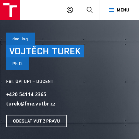
VUT
PŘIHLÁSIT
HLEDAT
MENU
SE
doc. Ing.
VOJTĚCH
TUREK
Ph.D.
FSI, ÚPI OPI – DOCENT
+420 54114 2365
turek@fme.vutbr.cz
ODESLAT VUT ZPRÁVU