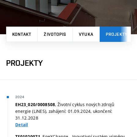
KONTAKT
ŽIVOTOPIS
VÝUKA
PROJEKTY
PROJEKTY
2024
, Životní cyklus nových zdrojů
EH23_020/0008508
energie (LiNES), zahájení: 01.09.2024, ukončení:
31.12.2028
Detail
, EneXChange - Inovativní systém výměny
TS01020071