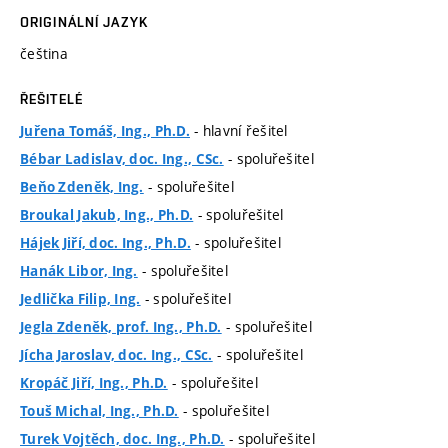
ORIGINÁLNÍ JAZYK
čeština
ŘEŠITELÉ
- hlavní řešitel
Juřena Tomáš, Ing., Ph.D.
- spoluřešitel
Bébar Ladislav, doc. Ing., CSc.
- spoluřešitel
Beňo Zdeněk, Ing.
- spoluřešitel
Broukal Jakub, Ing., Ph.D.
- spoluřešitel
Hájek Jiří, doc. Ing., Ph.D.
- spoluřešitel
Hanák Libor, Ing.
- spoluřešitel
Jedlička Filip, Ing.
- spoluřešitel
Jegla Zdeněk, prof. Ing., Ph.D.
- spoluřešitel
Jícha Jaroslav, doc. Ing., CSc.
- spoluřešitel
Kropáč Jiří, Ing., Ph.D.
- spoluřešitel
Touš Michal, Ing., Ph.D.
- spoluřešitel
Turek Vojtěch, doc. Ing., Ph.D.