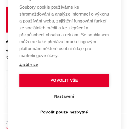
Systém zajišťování kvality výzkumu
Profil univerzity
Spolupráce se školami
Soubory cookie používáme ke
Vysoké
Výzkumné infrastruktury
shromažďování a analýze informací o výkonu
Udržitelná univerzita
učení
Služby univerzity
Transfer znalostí
a používání webu, zajištění fungování funkcí
technické
Podnikavá univerzita / ContriBUTe
Mezinárodní dohody
ze sociálních médií a ke zlepšení a
Open Science
v
Bezpečná univerzita
přizpůsobení obsahu a reklam. Se souhlasem
Univerzitní sítě
Brně
Projekty
můžeme také předávat marketingovým
VYSOKÉ UČENÍ TECHNICKÉ V BRNĚ
Vyznamenání
platformám některé osobní údaje pro
Projekty ze strukturálních fondů
Antonínská 548/1
www.vut.cz
marketingové účely.
Organizační struktura
602 00 Brno
vut@vutbr.cz
Specifický výzkum
Zjistit více
Úřední deska
Ochrana osobních údajů
POVOLIT VŠE
(externí
Pracovní příležitosti
Nastavení
odkaz)
Podpora a rozvoj zaměstnanců a studujících
Povolit pouze nezbytné
Rovné příležitosti
Copyright © 2026 VUT
Sociální bezpečí
Prohlášení o přístupnosti