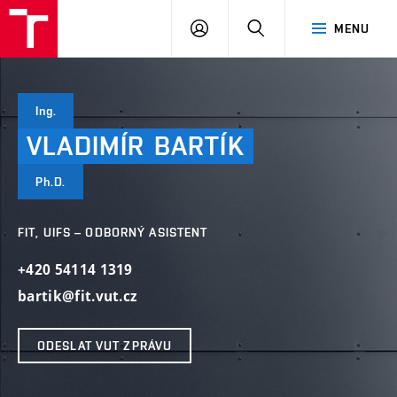
VUT
PŘIHLÁSIT
HLEDAT
MENU
SE
Ing.
VLADIMÍR
BARTÍK
Ph.D.
FIT, UIFS – ODBORNÝ ASISTENT
+420 54114 1319
bartik@fit.vut.cz
ODESLAT VUT ZPRÁVU