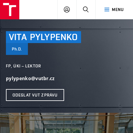
VUT
PŘIHLÁSIT
HLEDAT
MENU
SE
VITA
PYLYPENKO
Ph.D.
FP, ÚKI – LEKTOR
pylypenko@vutbr.cz
ODESLAT VUT ZPRÁVU