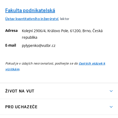
Fakulta podnikatelská
Ústav kvantitativního inženýrství
, lektor
Adresa
Kolejní 2906/4, Královo Pole, 61200, Brno, Česká
republika
E-mail
pylypenko@vutbr.cz
Pokud je v údajích nesrovnalost, podívejte se do
častých otázek k
.
vizitkám
ŽIVOT NA VUT
Atmosféra VUT
PRO UCHAZEČE
Prostory školy
Proč na VUT