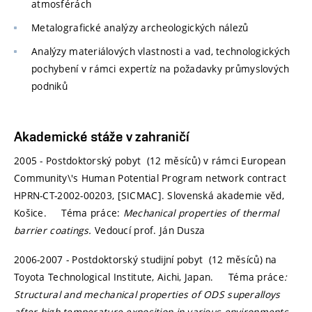
atmosférách
Metalografické analýzy archeologických nálezů
Analýzy materiálových vlastnosti a vad, technologických
pochybení v rámci expertíz na požadavky průmyslových
podniků
Akademické stáže v zahraničí
2005 - Postdoktorský pobyt
(12 měsíců) v rámci European
Community\'s Human Potential Program network contract
HPRN-CT-2002-00203, [SICMAC]. Slovenská akademie věd,
Košice. Téma práce:
Mechanical properties of thermal
barrier coatings.
Vedoucí prof. Ján Dusza
2006-2007 - Postdoktorský studijní pobyt
(12 měsíců) na
Toyota Technological Institute, Aichi, Japan. Téma práce
:
Structural and mechanical properties of ODS superalloys
after high temperature exposition in various environments.