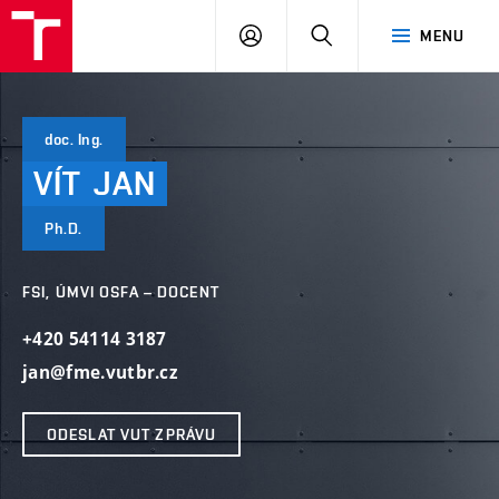
VUT
PŘIHLÁSIT
HLEDAT
MENU
SE
doc. Ing.
VÍT
JAN
Ph.D.
FSI, ÚMVI OSFA – DOCENT
+420 54114 3187
jan@fme.vutbr.cz
ODESLAT VUT ZPRÁVU