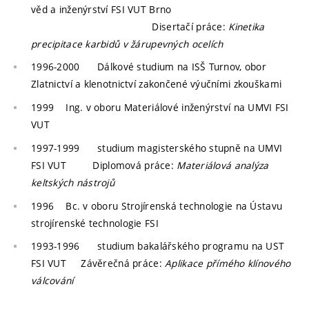
věd a inženýrství FSI VUT Brno
Disertačí práce:
Kinetika
precipitace karbidů v žárupevných ocelích
1996-2000
Dálkové studium na ISŠ Turnov, obor
Zlatnictví a klenotnictví zakončené výučními zkouškami
1999
Ing.
v oboru Materiálové inženýrství na UMVI FSI
VUT
1997-1999
studium magisterského stupně na UMVI
FSI VUT
Diplomová práce:
Materiálová analýza
keltských nástrojů
1996
Bc.
v oboru Strojírenská technologie na Ústavu
strojírenské technologie FSI
1993-1996
studium bakalářského programu na UST
FSI VUT
Závěrečná práce:
Aplikace přímého klínového
válcování