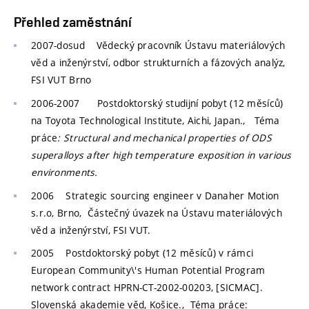
Přehled zaměstnání
2007-dosud
Vědecký pracovník Ústavu materiálových
věd a inženýrství, odbor strukturních a fázových analýz,
FSI VUT Brno
2006-2007
Postdoktorský studijní pobyt (12 měsíců)
na Toyota Technological Institute, Aichi, Japan., Téma
práce
: Structural and mechanical properties of ODS
superalloys after high temperature exposition in various
environments.
2006
Strategic sourcing engineer v Danaher Motion
s.r.o, Brno, Částečný úvazek na Ústavu materiálových
věd a inženýrství, FSI VUT.
2005
Postdoktorský pobyt (12 měsíců) v rámci
European Community\'s Human Potential Program
network contract HPRN-CT-2002-00203, [SICMAC].
Slovenská akademie věd, Košice., Téma práce: