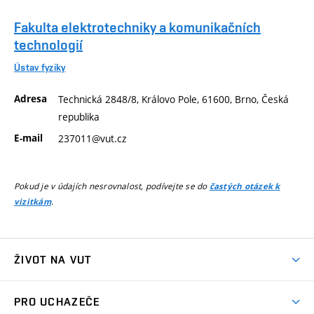
Fakulta elektrotechniky a komunikačních
technologií
Ústav fyziky
Adresa
Technická 2848/8, Královo Pole, 61600, Brno, Česká
republika
E-mail
237011@vut.cz
Pokud je v údajích nesrovnalost, podívejte se do
častých otázek k
.
vizitkám
ŽIVOT NA VUT
Atmosféra VUT
PRO UCHAZEČE
Prostory školy