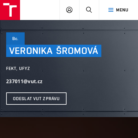
VUT
PŘIHLÁSIT
HLEDAT
MENU
SE
Bc.
VERONIKA
ŠROMOVÁ
FEKT, UFYZ
237011@vut.cz
ODESLAT VUT ZPRÁVU