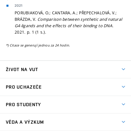
2021
PORUBIAKOVÁ, O.; CANTARA, A.; PŘEPECHALOVÁ, V.;
BRÁZDA, V.
Comparison between synthetic and natural
G4-ligands and the effects of their binding to DNA.
2021.
p. 1 (1 s.).
*) Citace se generují jednou za 24 hodin.
ŽIVOT NA VUT
Atmosféra VUT
PRO UCHAZEČE
Prostory školy
Proč na VUT
Koleje
PRO STUDENTY
Studijní programy
Stravování
Předměty
Studijní předpisy
Studium a stáže v zahraničí
Stipendia
Dny otevřených dveří
VĚDA A VÝZKUM
Sport na VUT
(externí
Studijní programy
Poplatky za studium
Uznání zahraničního vzdělání
Knihovny
Aktivity pro juniory