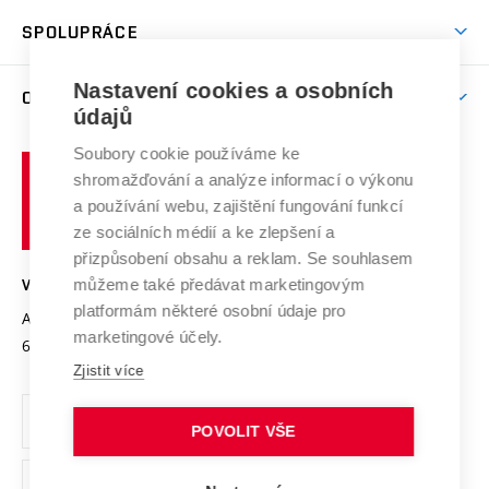
Studentský život
odkaz)
Věda a výzkum na VUT
Harmonogram akademického roku
Zpracování osobních údajů studentů
Sociální bezpečí
SPOLUPRÁCE
Celoživotní vzdělávání
Brno
Podpora excelence
Závěrečné práce
Studium bez bariér
Zpracování osobních údajů uchazečů o studium
Firemní spolupráce
Mezinárodní vědecká rada
Nastavení cookies a osobních
O UNIVERZITĚ
Doktorské studium
Podpora podnikání
E-přihláška
údajů
Zahraniční spolupráce
Systém zajišťování kvality výzkumu
Profil univerzity
Spolupráce se školami
Soubory cookie používáme ke
Vysoké
Výzkumné infrastruktury
shromažďování a analýze informací o výkonu
Udržitelná univerzita
učení
Služby univerzity
Transfer znalostí
a používání webu, zajištění fungování funkcí
technické
Podnikavá univerzita / ContriBUTe
Mezinárodní dohody
ze sociálních médií a ke zlepšení a
Open Science
v
Bezpečná univerzita
přizpůsobení obsahu a reklam. Se souhlasem
Univerzitní sítě
Brně
Projekty
můžeme také předávat marketingovým
VYSOKÉ UČENÍ TECHNICKÉ V BRNĚ
Vyznamenání
platformám některé osobní údaje pro
Projekty ze strukturálních fondů
Antonínská 548/1
www.vut.cz
marketingové účely.
Organizační struktura
602 00 Brno
vut@vutbr.cz
Specifický výzkum
Zjistit více
Úřední deska
Ochrana osobních údajů
POVOLIT VŠE
(externí
Pracovní příležitosti