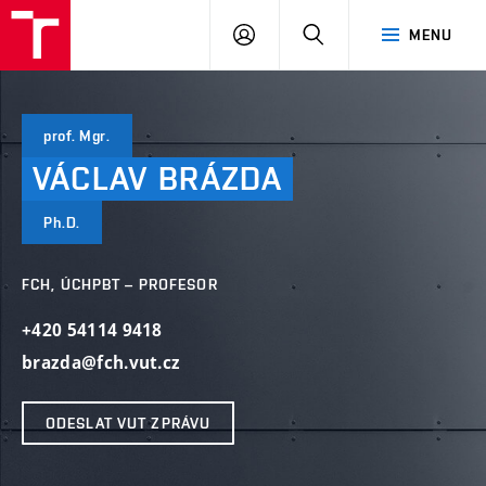
VUT
PŘIHLÁSIT
HLEDAT
MENU
SE
prof. Mgr.
VÁCLAV
BRÁZDA
Ph.D.
FCH, ÚCHPBT – PROFESOR
+420 54114 9418
brazda@fch.vut.cz
ODESLAT VUT ZPRÁVU