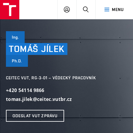
VUT
PŘIHLÁSIT
HLEDAT
MENU
SE
Ing.
TOMÁŠ
JÍLEK
Ph.D.
CEITEC VUT, RG-3-01 – VĚDECKÝ PRACOVNÍK
+420 54114 9866
tomas.jilek@ceitec.vutbr.cz
ODESLAT VUT ZPRÁVU