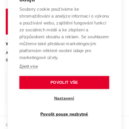
Systém zajišťování kvality výzkumu
Profil univerzity
Soubory cookie používáme ke
Spolupráce se školami
Vysoké
Výzkumné infrastruktury
shromažďování a analýze informací o výkonu
Udržitelná univerzita
učení
Služby univerzity
Transfer znalostí
a používání webu, zajištění fungování funkcí
technické
Podnikavá univerzita / ContriBUTe
Mezinárodní dohody
ze sociálních médií a ke zlepšení a
Open Science
v
Bezpečná univerzita
přizpůsobení obsahu a reklam. Se souhlasem
Univerzitní sítě
Brně
Projekty
můžeme také předávat marketingovým
VYSOKÉ UČENÍ TECHNICKÉ V BRNĚ
Vyznamenání
platformám některé osobní údaje pro
Projekty ze strukturálních fondů
Antonínská 548/1
www.vut.cz
marketingové účely.
Organizační struktura
602 00 Brno
vut@vutbr.cz
Specifický výzkum
Zjistit více
Úřední deska
Ochrana osobních údajů
POVOLIT VŠE
(externí
Pracovní příležitosti
Nastavení
odkaz)
Podpora a rozvoj zaměstnanců a studujících
Povolit pouze nezbytné
Rovné příležitosti
Copyright © 2026 VUT
Sociální bezpečí