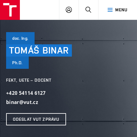
VUT
PŘIHLÁSIT
HLEDAT
MENU
SE
doc. Ing.
TOMÁŠ
BINAR
Ph.D.
FEKT, UETE – DOCENT
+420 54114 6127
binar@vut.cz
ODESLAT VUT ZPRÁVU