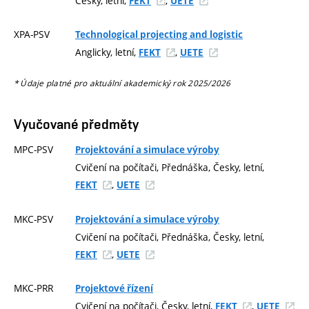
Česky, letní,
,
FEKT
UETE
XPA-PSV
Technological projecting and logistic
Anglicky, letní,
,
FEKT
UETE
* Údaje platné pro aktuální akademický rok 2025/2026
Vyučované předměty
MPC-PSV
Projektování a simulace výroby
Cvičení na počítači, Přednáška, Česky, letní,
,
FEKT
UETE
MKC-PSV
Projektování a simulace výroby
Cvičení na počítači, Přednáška, Česky, letní,
,
FEKT
UETE
MKC-PRR
Projektové řízení
Cvičení na počítači, Česky, letní,
,
FEKT
UETE