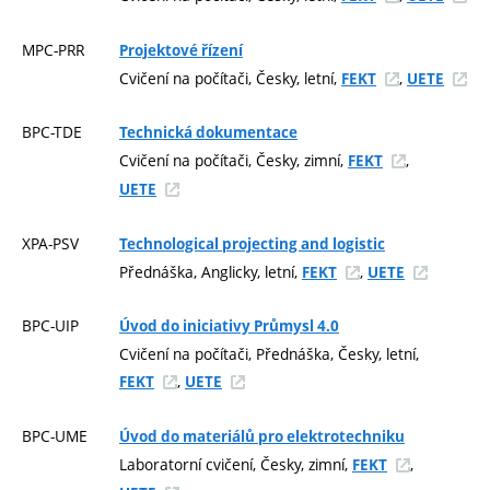
MPC-PRR
Projektové řízení
Cvičení na počítači, Česky, letní,
,
FEKT
UETE
BPC-TDE
Technická dokumentace
Cvičení na počítači, Česky, zimní,
,
FEKT
UETE
XPA-PSV
Technological projecting and logistic
Přednáška, Anglicky, letní,
,
FEKT
UETE
BPC-UIP
Úvod do iniciativy Průmysl 4.0
Cvičení na počítači, Přednáška, Česky, letní,
,
FEKT
UETE
BPC-UME
Úvod do materiálů pro elektrotechniku
Laboratorní cvičení, Česky, zimní,
,
FEKT