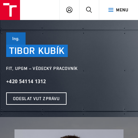
VUT
PŘIHLÁSIT
HLEDAT
MENU
SE
Ing.
TIBOR
KUBÍK
FIT, UPGM – VĚDECKÝ PRACOVNÍK
+420 54114 1312
ODESLAT VUT ZPRÁVU